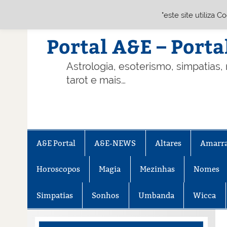
"este site utiliza 
Skip
to
content
Portal A&E – Porta
Astrologia, esoterismo, simpatias,
tarot e mais…
A&E Portal
A&E-NEWS
Altares
Amarr
Horoscopos
Magia
Mezinhas
Nomes
Simpatias
Sonhos
Umbanda
Wicca