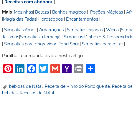
|
Receitas com abóbora
|
Mais
:
Mezinhas
|
Beleza
|
Banhos mágicos
|
Poções Mágicas
|
Af
|
Magia das Fadas
|
Horoscopos
|
Encantamentos
|
|
Simpatias Amor
|
Amarrações
|
Simpatias ciganas
|
Wicca
|
Simpa
Talismãs
|
Simpatias a Iemanjá
|
Simpatias Dinheiro & Prosperidad
|
Simpatias para engravidar
|
Feng Shui
|
Simpatias para o Lar
|
Partilhe, recomende e vote neste artigo
Pi
Li
F
T
G
Y
Pr
S
nt
n
a
w
m
a
in
h
er
k
c
itt
ai
h
t
ar
bebidas de Natal
,
Receita de Vinho do Porto quente
,
Receita d
bebidas
,
Receitas de Natal
e
e
e
er
l
o
e
st
dI
b
o
n
o
M
o
ai