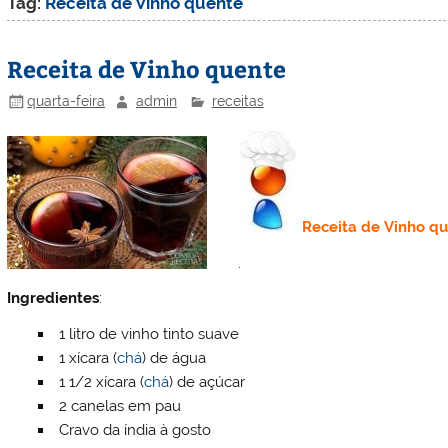
Tag:
Receita de Vinho quente
Receita de Vinho quente
quarta-feira
admin
receitas
Receita de
Vinho q
.
Ingredientes
:
1 litro de vinho tinto suave
1 xícara (
chá
) de água
1 1/2 xícara (
chá
) de açúcar
2 canelas em pau
Cravo da índia à gosto