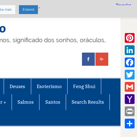
.
."
ba mais
Entendi
mo
lmos, significado dos sonhos, oráculos,
Pinte
Linke
Face
Twitt
Deuses
Esoterismo
Feng Shui
Gmail
r +
Salmos
Santos
Search Results
Yaho
Mail
Print
Share