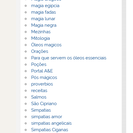
magia egipcia
magia fadas
magia lunar
Magia negra
Mezinhas
Mitologia
Óleos magicos
Orações
Para que servem os óleos essenciais
Poções
Portal A&E
Pós mágicos
proverbios
receitas
Salmos
São Cipriano
Simpatias
simpatias amor
simpatias angelicais
Simpatias Ciganas