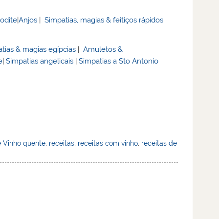
rodite
|
Anjos
|
Simpatias, magias & feitiços rápidos
tias & magias egípcias
|
Amuletos &
e
|
Simpatias angelicais
|
Simpatias a Sto Antonio
e Vinho quente
,
receitas
,
receitas com vinho
,
receitas de