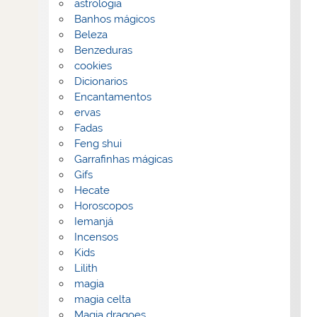
astrologia
Banhos mágicos
Beleza
Benzeduras
cookies
Dicionarios
Encantamentos
ervas
Fadas
Feng shui
Garrafinhas mágicas
Gifs
Hecate
Horoscopos
Iemanjá
Incensos
Kids
Lilith
magia
magia celta
Magia dragoes