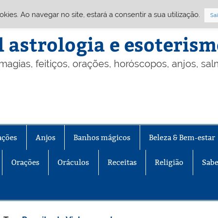
Cookies. Ao navegar no site, estará a consentir a sua utilização.
Sai
l astrologia e esoteris
 magias, feitiços, orações, horóscopos, anjos, sa
ações
Anjos
Banhos mágicos
Beleza & Bem-estar
Orações
Oráculos
Receitas
Religião
Sabe