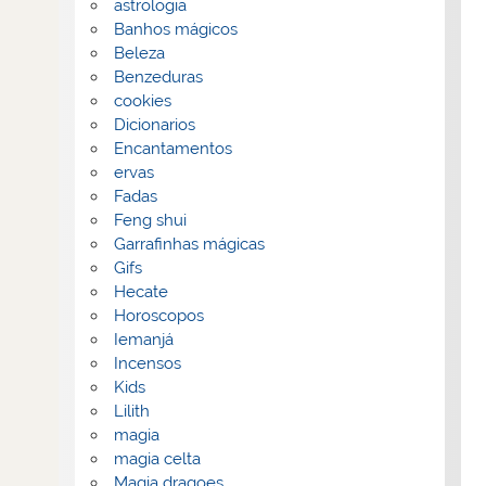
astrologia
Banhos mágicos
Beleza
Benzeduras
cookies
Dicionarios
Encantamentos
ervas
Fadas
Feng shui
Garrafinhas mágicas
Gifs
Hecate
Horoscopos
Iemanjá
Incensos
Kids
Lilith
magia
magia celta
Magia dragoes