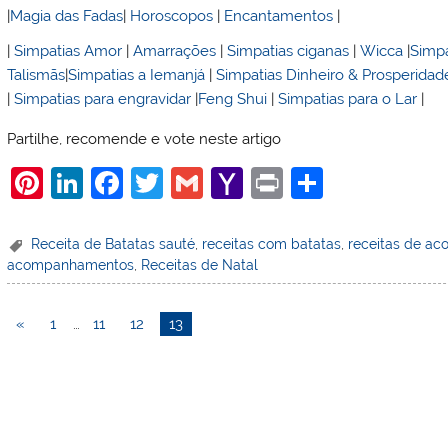
|
Magia das Fadas
|
Horoscopos
|
Encantamentos
|
|
Simpatias Amor
|
Amarrações
|
Simpatias ciganas
|
Wicca
|
Simpa
Talismãs
|
Simpatias a Iemanjá
|
Simpatias Dinheiro & Prosperidad
|
Simpatias para engravidar
|
Feng Shui
|
Simpatias para o Lar
|
Partilhe, recomende e vote neste artigo
Pi
Li
F
T
G
Y
Pr
S
nt
n
a
w
m
a
in
h
er
k
c
itt
ai
h
t
ar
Receita de Batatas sauté
,
receitas com batatas
,
receitas de a
acompanhamentos
,
Receitas de Natal
e
e
e
er
l
o
e
st
dI
b
o
«
1
…
11
12
13
n
o
M
o
ai
k
l