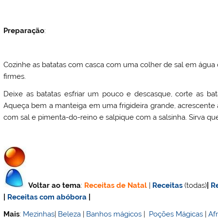
Preparação
:
Cozinhe as batatas com casca com uma colher de sal em água q
firmes.
Deixe as batatas esfriar um pouco e descasque, corte as b
Aqueça bem a manteiga em uma frigideira grande, acrescente
com sal e pimenta-do-reino e salpique com a salsinha. Sirva qu
Voltar ao tema
:
Receitas de Natal
|
Receitas
(todas)
|
R
|
Receitas com abóbora
|
Mais
:
Mezinhas
|
Beleza
|
Banhos mágicos
|
Poções Mágicas
|
Af