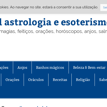
Cookies. Ao navegar no site, estará a consentir a sua utilização.
Sai
l astrologia e esoteris
 magias, feitiços, orações, horóscopos, anjos, sa
ações
Anjos
Banhos mágicos
Beleza & Bem-estar
Orações
Oráculos
Receitas
Religião
Sabe