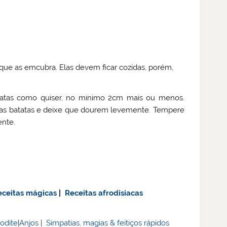
ue as emcubra. Elas devem ficar cozidas, porém,
atatas como quiser, no minimo 2cm mais ou menos.
 as batatas e deixe que dourem levemente. Tempere
ente.
eceitas mágicas
|
Receitas afrodisiacas
rodite
|
Anjos
|
Simpatias, magias & feitiços rápidos