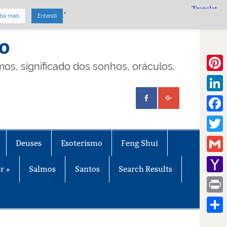
.
."
ba mais
Entendi
mo
lmos, significado dos sonhos, oráculos,
Pinte
Linke
Face
Twitt
Deuses
Esoterismo
Feng Shui
Gmail
r +
Salmos
Santos
Search Results
Yaho
Mail
Print
Share