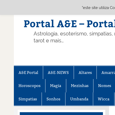
"este site utiliza 
Skip
to
content
Portal A&E – Porta
Astrologia, esoterismo, simpatias,
tarot e mais…
A&E Portal
A&E-NEWS
Altares
Amarr
Horoscopos
Magia
Mezinhas
Nomes
Simpatias
Sonhos
Umbanda
Wicca