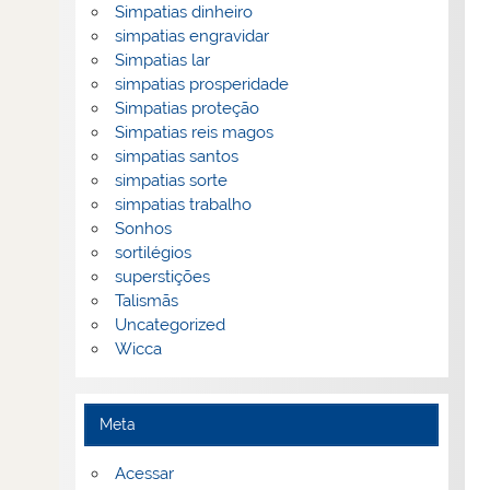
Simpatias dinheiro
simpatias engravidar
Simpatias lar
simpatias prosperidade
Simpatias proteção
Simpatias reis magos
simpatias santos
simpatias sorte
simpatias trabalho
Sonhos
sortilégios
superstições
Talismãs
Uncategorized
Wicca
Meta
Acessar