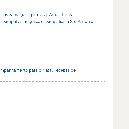
tias & magias egípcias
|
Amuletos &
e
|
Simpatias angelicais
|
Simpatias a Sto Antonio
companhamento para o Natal
,
receitas de