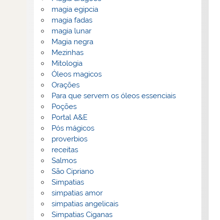
magia egipcia
magia fadas
magia lunar
Magia negra
Mezinhas
Mitologia
Óleos magicos
Orações
Para que servem os óleos essenciais
Poções
Portal A&E
Pós mágicos
proverbios
receitas
Salmos
São Cipriano
Simpatias
simpatias amor
simpatias angelicais
Simpatias Ciganas