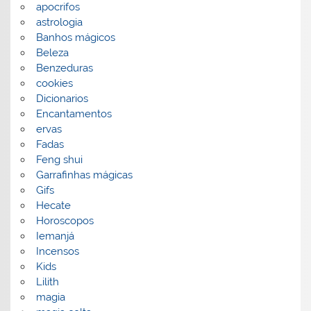
apocrifos
astrologia
Banhos mágicos
Beleza
Benzeduras
cookies
Dicionarios
Encantamentos
ervas
Fadas
Feng shui
Garrafinhas mágicas
Gifs
Hecate
Horoscopos
Iemanjá
Incensos
Kids
Lilith
magia