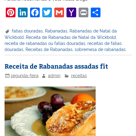
Pi
Li
F
T
G
Y
Pr
S
nt
n
a
w
m
a
in
h
er
k
c
itt
ai
h
t
ar
fatias douradas
,
Rabanadas
,
Rabanadas de Natal da
Wickbold
,
Receita de Rabanadas de Natal da Wickbold
,
e
e
e
er
l
o
e
receita de rabanadas ou fatias douradas
,
receitas de fatias
st
dI
b
o
douradas
,
Receitas de Rabanadas
,
sobremesa de rabanadas
n
o
M
Receita de Rabanadas assadas fit
o
ai
segunda-feira
admin
receitas
k
l