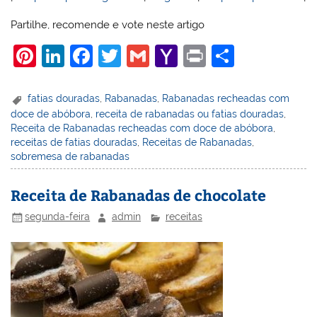
Partilhe, recomende e vote neste artigo
Pi
Li
F
T
G
Y
Pr
S
nt
n
a
w
m
a
in
h
er
k
c
itt
ai
h
t
ar
fatias douradas
,
Rabanadas
,
Rabanadas recheadas com
doce de abóbora
,
receita de rabanadas ou fatias douradas
,
e
e
e
er
l
o
e
Receita de Rabanadas recheadas com doce de abóbora
,
st
dI
b
o
receitas de fatias douradas
,
Receitas de Rabanadas
,
sobremesa de rabanadas
n
o
M
o
ai
Receita de Rabanadas de chocolate
k
l
segunda-feira
admin
receitas