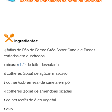
Receita
de Rabanadas de Natal da
Wickbold
.
.
.
Ingredientes:
4 fatias do Pão de Forma Grão Sabor Canela e Passas
cortadas em quadrados
1 xícara (
chá
) de leite desnatado
4 colheres (sopa) de açúcar mascavo
1 colher (sobremesa) de canela em pó
4 colheres (sopa) de amêndoas picadas
1 colher (café) de óleo vegetal
1 ovo