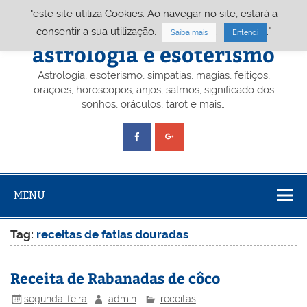
Skip
"este site utiliza Cookies. Ao navegar no site, estará a
to
content
Portal A&E – Portal
consentir a sua utilização.
.
."
Saiba mais
Entendi
astrologia e esoterismo
Astrologia, esoterismo, simpatias, magias, feitiços,
orações, horóscopos, anjos, salmos, significado dos
sonhos, oráculos, tarot e mais…
MENU
Tag:
receitas de fatias douradas
Receita de Rabanadas de côco
segunda-feira
admin
receitas