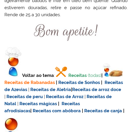
ligeiramente batidos e frite em óleo bem quente. Quando
estiverem douradas, retire e passe no açúcar refinado.
Rende de 25 a 30 unidades.
Voltar ao tema
:
Receitas
(todas)
|
Receitas de Rabanadas
|
Receitas de Sonhos
|
Receitas
de Azevias
|
Receitas de Aletria
|
Receitas de
arroz doce
|
Receitas de
peru
|
Receitas de Arroz
|
Receitas de
Natal
|
Receitas mágicas
|
Receitas
afrodisiacas
|
Receitas com abóbora
|
Receitas de canja
|