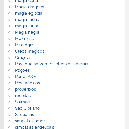
magia celta
Magia dragoes
magia egipcia
magia fadas
magia lunar
Magia negra
Mezinhas
Mitologia
Óleos magicos
Orações
Para que servem os óleos essenciais
Poções
Portal A&E
Pós mágicos
proverbios
receitas
Salmos
São Cipriano
Simpatias
simpatias amor
simpatias angelicais