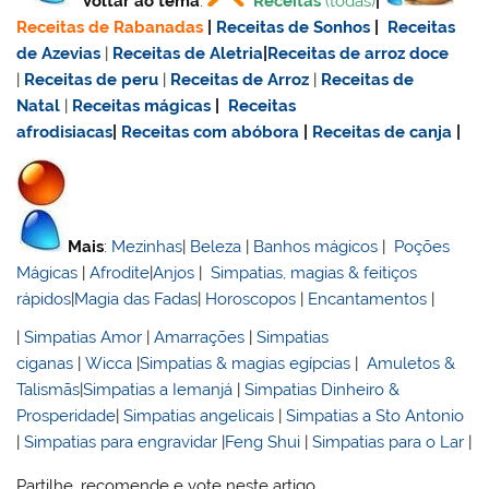
Voltar ao tema
:
Receitas
(todas)
|
Receitas de Rabanadas
|
Receitas de Sonhos
|
Receitas
de Azevias
|
Receitas de Aletria
|
Receitas de
arroz doce
|
Receitas de
peru
|
Receitas de Arroz
|
Receitas de
Natal
|
Receitas mágicas
|
Receitas
afrodisiacas
|
Receitas com abóbora
|
Receitas de canja
|
Mais
:
Mezinhas
|
Beleza
|
Banhos mágicos
|
Poções
Mágicas
|
Afrodite
|
Anjos
|
Simpatias, magias & feitiços
rápidos
|
Magia das Fadas
|
Horoscopos
|
Encantamentos
|
|
Simpatias Amor
|
Amarrações
|
Simpatias
ciganas
|
Wicca
|
Simpatias & magias egípcias
|
Amuletos &
Talismãs
|
Simpatias a Iemanjá
|
Simpatias Dinheiro &
Prosperidade
|
Simpatias angelicais
|
Simpatias a Sto Antonio
|
Simpatias para engravidar
|
Feng Shui
|
Simpatias para o Lar
|
Partilhe, recomende e vote neste artigo