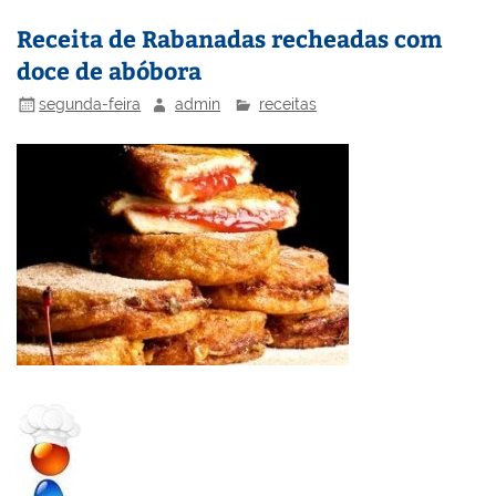
n
o
M
Receita de Rabanadas recheadas com
o
ai
doce de abóbora
k
l
segunda-feira
admin
receitas