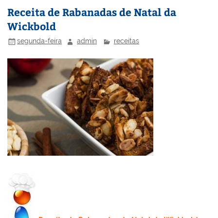
n
o
M
Receita de Rabanadas de Natal da
o
ai
Wickbold
k
l
segunda-feira
admin
receitas