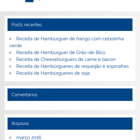
o
ai
k
l
Posts recentes
Receita de Hambúrguer de frango com cebolinha
verde
Receita de Hamburguer de Grão-de-Bico
Receita de Cheeseburguers de carne e bacon
Receita de Hambúrgueres de requeijão e espinafres
Receita de Hambúrgueres de soja
Comentários
Arquivos
março 2016