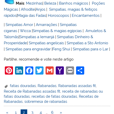
Mais
:
Mezinhas
|
Beleza
|
Banhos mágicos
|
Poções
Mágicas
|
Afrodite
|
Anjos
|
Simpatias, magias & feitiços
rápidos
|
Magia das Fadas
|
Horoscopos
|
Encantamentos
|
|
Simpatias Amor
|
Amarrações
|
Simpatias
ciganas
|
Wicca
|
Simpatias & magias egípcias
|
Amuletos &
Talismãs
|
Simpatias a Iemanjá
|
Simpatias Dinheiro &
Prosperidade
|
Simpatias angelicais
|
Simpatias a Sto Antonio
|
Simpatias para engravidar
|
Feng Shui
|
Simpatias para o Lar
|
Partilhe, recomende e vote neste artigo
Pi
Li
F
T
G
Y
Pr
S
nt
n
a
w
m
a
in
h
er
k
c
itt
ai
h
t
ar
fatias douradas
,
Rabanadas
,
Rabanadas assadas fit
,
Receita de Rabanadas assadas fit
,
receita de rabanadas ou
e
e
e
er
l
o
e
fatias douradas
,
receitas de fatias douradas
,
Receitas de
st
dI
b
o
Rabanadas
,
sobremesa de rabanadas
n
o
M
«
1
2
3
4
…
6
»