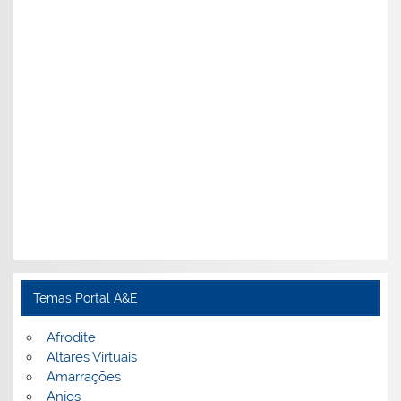
Temas Portal A&E
Afrodite
Altares Virtuais
Amarrações
Anjos