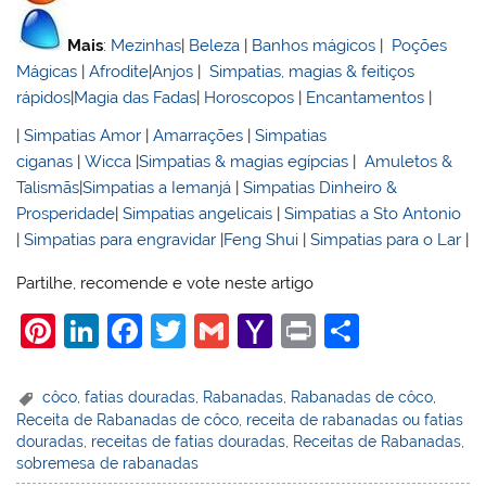
Mais
:
Mezinhas
|
Beleza
|
Banhos mágicos
|
Poções
Mágicas
|
Afrodite
|
Anjos
|
Simpatias, magias & feitiços
rápidos
|
Magia das Fadas
|
Horoscopos
|
Encantamentos
|
|
Simpatias Amor
|
Amarrações
|
Simpatias
ciganas
|
Wicca
|
Simpatias & magias egípcias
|
Amuletos &
Talismãs
|
Simpatias a Iemanjá
|
Simpatias Dinheiro &
Prosperidade
|
Simpatias angelicais
|
Simpatias a Sto Antonio
|
Simpatias para engravidar
|
Feng Shui
|
Simpatias para o Lar
|
Partilhe, recomende e vote neste artigo
Pi
Li
F
T
G
Y
Pr
S
nt
n
a
w
m
a
in
h
er
k
c
itt
ai
h
t
ar
côco
,
fatias douradas
,
Rabanadas
,
Rabanadas de côco
,
Receita de Rabanadas de côco
,
receita de rabanadas ou fatias
e
e
e
er
l
o
e
douradas
,
receitas de fatias douradas
,
Receitas de Rabanadas
,
st
dI
b
o
sobremesa de rabanadas