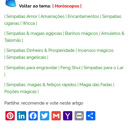
Voltar ao tema:
|
Horóscopos
|
|
Simpatias Amor
|
Amarrações
|
Encantamentos
|
Simpatias
ciganas
|
Wicca
|
|
Simpatias & magias egípcias
|
Banhos mágicos
|
Amuletos &
Talismãs
|
|
Simpatias Dinheiro & Prosperidade
|
Incensos mágicos
|
Simpatias angelicais
|
|
Simpatias para engravidar
|
Feng Shui
|
Simpatias para o Lar
|
|
Simpatias, magias & feitiços rápidos
|
Magia das Fadas
|
Poções mágicas
|
Partilhe, recomende e vote neste artigo
Pi
Li
F
T
G
Y
Pr
S
nt
n
a
w
m
a
in
h