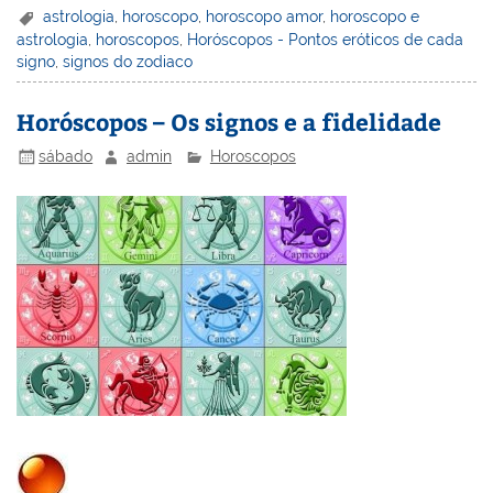
er
k
c
itt
ai
h
t
ar
astrologia
,
horoscopo
,
horoscopo amor
,
horoscopo e
astrologia
,
horoscopos
,
Horóscopos - Pontos eróticos de cada
e
e
e
er
l
o
e
signo
,
signos do zodiaco
st
dI
b
o
n
o
M
Horóscopos – Os signos e a fidelidade
o
ai
sábado
admin
Horoscopos
k
l