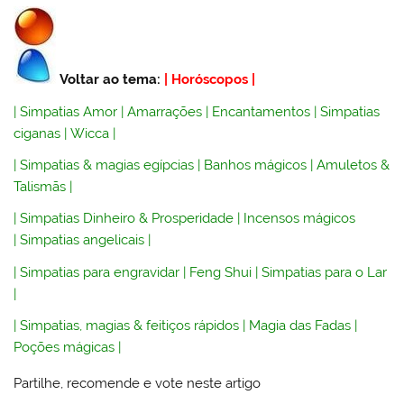
Voltar ao tema:
|
Horóscopos
|
|
Simpatias Amor
|
Amarrações
|
Encantamentos
|
Simpatias
ciganas
|
Wicca
|
|
Simpatias & magias egípcias
|
Banhos mágicos
|
Amuletos &
Talismãs
|
|
Simpatias Dinheiro & Prosperidade
|
Incensos mágicos
|
Simpatias angelicais
|
|
Simpatias para engravidar
|
Feng Shui
|
Simpatias para o Lar
|
|
Simpatias, magias & feitiços rápidos
|
Magia das Fadas
|
Poções mágicas
|
Partilhe, recomende e vote neste artigo