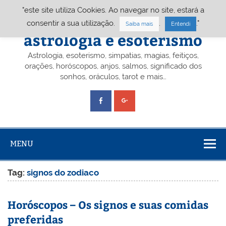
Skip
"este site utiliza Cookies. Ao navegar no site, estará a
to
content
Portal A&E – Portal
consentir a sua utilização.
.
."
Saiba mais
Entendi
astrologia e esoterismo
Astrologia, esoterismo, simpatias, magias, feitiços,
orações, horóscopos, anjos, salmos, significado dos
sonhos, oráculos, tarot e mais…
MENU
Tag:
signos do zodiaco
Horóscopos – Os signos e suas comidas
preferidas