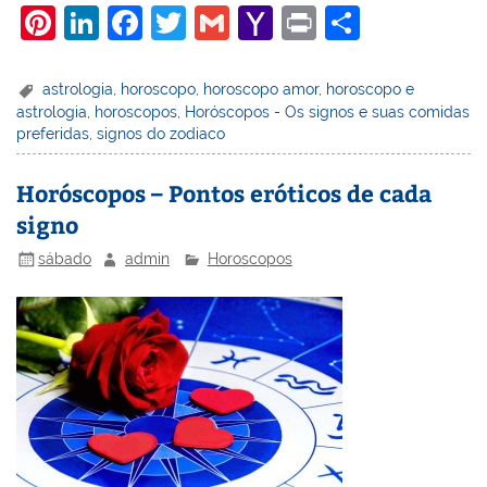
Pi
Li
F
T
G
Y
Pr
S
nt
n
a
w
m
a
in
h
er
k
c
itt
ai
h
t
ar
astrologia
,
horoscopo
,
horoscopo amor
,
horoscopo e
astrologia
,
horoscopos
,
Horóscopos - Os signos e suas comidas
e
e
e
er
l
o
e
preferidas
,
signos do zodiaco
st
dI
b
o
n
o
M
Horóscopos – Pontos eróticos de cada
signo
o
ai
k
l
sábado
admin
Horoscopos