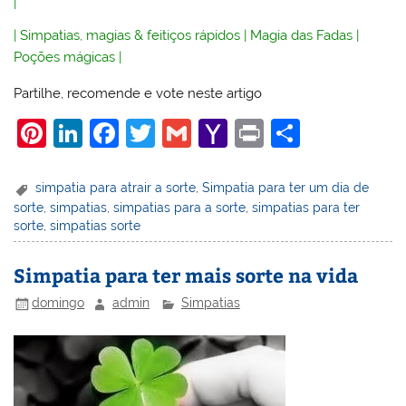
|
|
Simpatias, magias & feitiços rápidos
|
Magia das Fadas
|
Poções mágicas
|
Partilhe, recomende e vote neste artigo
Pi
Li
F
T
G
Y
Pr
S
nt
n
a
w
m
a
in
h
er
k
c
itt
ai
h
t
ar
simpatia para atrair a sorte
,
Simpatia para ter um dia de
sorte
,
simpatias
,
simpatias para a sorte
,
simpatias para ter
e
e
e
er
l
o
e
sorte
,
simpatias sorte
st
dI
b
o
n
o
M
Simpatia para ter mais sorte na vida
o
ai
domingo
admin
Simpatias
k
l