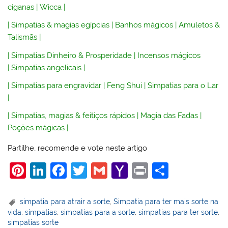
ciganas
|
Wicca
|
|
Simpatias & magias egípcias
|
Banhos mágicos
|
Amuletos &
Talismãs
|
|
Simpatias Dinheiro & Prosperidade
|
Incensos mágicos
|
Simpatias angelicais
|
|
Simpatias para engravidar
|
Feng Shui
|
Simpatias para o Lar
|
|
Simpatias, magias & feitiços rápidos
|
Magia das Fadas
|
Poções mágicas
|
Partilhe, recomende e vote neste artigo
Pi
Li
F
T
G
Y
Pr
S
nt
n
a
w
m
a
in
h
er
k
c
itt
ai
h
t
ar
simpatia para atrair a sorte
,
Simpatia para ter mais sorte na
vida
,
simpatias
,
simpatias para a sorte
,
simpatias para ter sorte
,
e
e
e
er
l
o
e
simpatias sorte