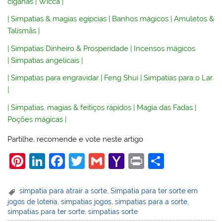
ciganas
|
Wicca
|
|
Simpatias & magias egípcias
|
Banhos mágicos
|
Amuletos &
Talismãs
|
|
Simpatias Dinheiro & Prosperidade
|
Incensos mágicos
|
Simpatias angelicais
|
|
Simpatias para engravidar
|
Feng Shui
|
Simpatias para o Lar
|
|
Simpatias, magias & feitiços rápidos
|
Magia das Fadas
|
Poções mágicas
|
Partilhe, recomende e vote neste artigo
Pi
Li
F
T
G
Y
Pr
S
nt
n
a
w
m
a
in
h
er
k
c
itt
ai
h
t
ar
simpatia para atrair a sorte
,
Simpatia para ter sorte em
jogos de loteria
,
simpatias jogos
,
simpatias para a sorte
,
e
e
e
er
l
o
e
simpatias para ter sorte
,
simpatias sorte