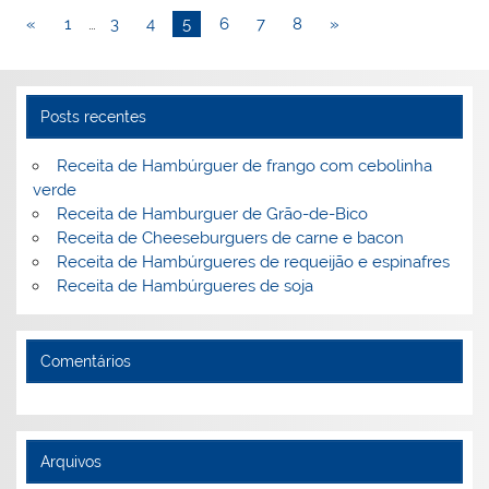
st
dI
b
o
«
1
…
3
4
5
6
7
8
»
n
o
M
o
ai
k
l
Posts recentes
Receita de Hambúrguer de frango com cebolinha
verde
Receita de Hamburguer de Grão-de-Bico
Receita de Cheeseburguers de carne e bacon
Receita de Hambúrgueres de requeijão e espinafres
Receita de Hambúrgueres de soja
Comentários
Arquivos