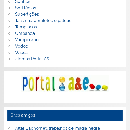
Sonhos
Sortilégios
Supertições
Talismãs, amuletos e patuás
Templarios
Umbanda
Vampirismo
Vodoo
Wicca
zTemas Portal A&E
Sites amigos
Altar Baphomet, trabalhos de magia negra