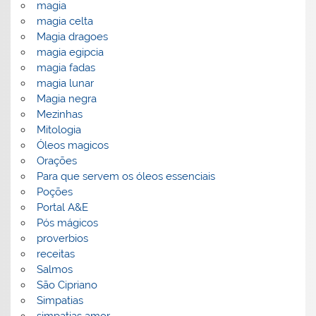
magia
magia celta
Magia dragoes
magia egipcia
magia fadas
magia lunar
Magia negra
Mezinhas
Mitologia
Óleos magicos
Orações
Para que servem os óleos essenciais
Poções
Portal A&E
Pós mágicos
proverbios
receitas
Salmos
São Cipriano
Simpatias
simpatias amor