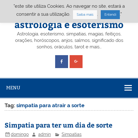
Skip
"este site utiliza Cookies. Ao navegar no site, estará a
to
content
Portal A&E – Portal
consentir a sua utilização.
.
."
Saiba mais
Entendi
astrologia e esoterismo
Astrologia, esoterismo, simpatias, magias, feitiços,
orações, horóscopos, anjos, salmos, significado dos
sonhos, oráculos, tarot e mais…
MENU
Tag:
simpatia para atrair a sorte
Simpatia para ter um dia de sorte
domingo
admin
Simpatias