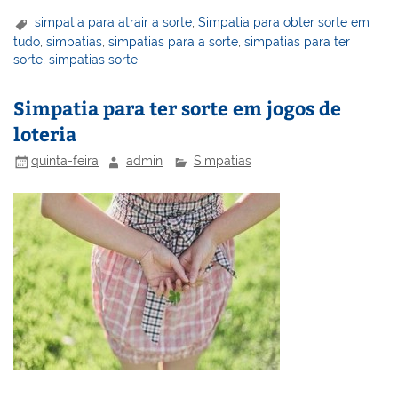
er
k
c
itt
ai
h
t
ar
simpatia para atrair a sorte
,
Simpatia para obter sorte em
tudo
,
simpatias
,
simpatias para a sorte
,
simpatias para ter
e
e
e
er
l
o
e
sorte
,
simpatias sorte
st
dI
b
o
n
o
M
Simpatia para ter sorte em jogos de
loteria
o
ai
k
l
quinta-feira
admin
Simpatias