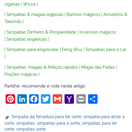
ciganas
|
Wicca
|
|
Simpatias & magias egípcias
|
Banhos mágicos
|
Amuletos &
Talismãs
|
|
Simpatias Dinheiro & Prosperidade
|
Incensos mágicos
|
Simpatias angelicais
|
|
Simpatias para engravidar
|
Feng Shui
|
Simpatias para o Lar
|
|
Simpatias, magias & feitiços rápidos
|
Magia das Fadas
|
Poções mágicas
|
Partilhe, recomende e vote neste artigo
Pi
Li
F
T
G
Y
Pr
S
nt
n
a
w
m
a
in
h
er
k
c
itt
ai
h
t
ar
Simpatia da ferradura para ter sorte
,
simpatia para atrair a
sorte
,
simpatias
,
simpatias para a sorte
,
simpatias para ter
e
e
e
er
l
o
e
sorte
,
simpatias sorte