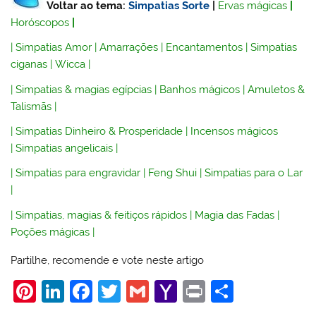
Voltar ao tema:
Simpatias Sorte
|
Ervas mágicas
|
Horóscopos
|
|
Simpatias Amor
|
Amarrações
|
Encantamentos
|
Simpatias
ciganas
|
Wicca
|
|
Simpatias & magias egípcias
|
Banhos mágicos
|
Amuletos &
Talismãs
|
|
Simpatias Dinheiro & Prosperidade
|
Incensos mágicos
|
Simpatias angelicais
|
|
Simpatias para engravidar
|
Feng Shui
|
Simpatias para o Lar
|
|
Simpatias, magias & feitiços rápidos
|
Magia das Fadas
|
Poções mágicas
|
Partilhe, recomende e vote neste artigo
Pi
Li
F
T
G
Y
Pr
S
nt
n
a
w
m
a
in
h