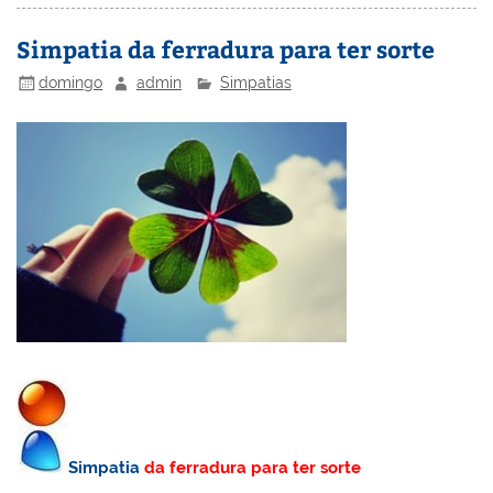
st
dI
b
o
n
o
M
Simpatia da ferradura para ter sorte
o
ai
domingo
admin
Simpatias
k
l
Simpatia
da ferradura para ter sorte