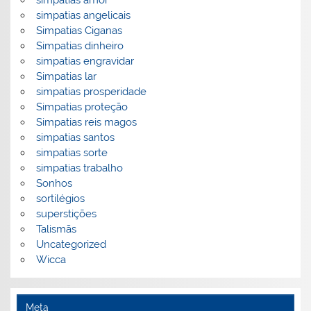
simpatias angelicais
Simpatias Ciganas
Simpatias dinheiro
simpatias engravidar
Simpatias lar
simpatias prosperidade
Simpatias proteção
Simpatias reis magos
simpatias santos
simpatias sorte
simpatias trabalho
Sonhos
sortilégios
superstições
Talismãs
Uncategorized
Wicca
Meta