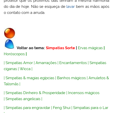
protetor que os próximos dias tenham a mesma harmonia
do dia de hoje. Não se esqueça de
lavar
bem as mãos após
o contato com a arruda.
Voltar ao tema:
Simpatias Sorte
|
Ervas mágicas
|
Horóscopos
|
|
Simpatias Amor
|
Amarrações
|
Encantamentos
|
Simpatias
ciganas
|
Wicca
|
|
Simpatias & magias egípcias
|
Banhos mágicos
|
Amuletos &
Talismãs
|
|
Simpatias Dinheiro & Prosperidade
|
Incensos mágicos
|
Simpatias angelicais
|
|
Simpatias para engravidar
|
Feng Shui
|
Simpatias para o Lar