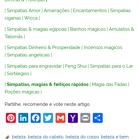
|
Simpatias Amor
|
Amarrações
|
Encantamentos
|
Simpatias
ciganas
|
Wicca
|
|
Simpatias & magias egípcias
|
Banhos mágicos
|
Amuletos &
Talismãs
|
|
Simpatias Dinheiro & Prosperidade
|
Incensos mágicos
|
Simpatias angelicais
|
|
Simpatias para engravidar
|
Feng Shui
|
Simpatias para o Lar
|
Sortilégios
|
|
Simpatias, magias & feitiços rápidos
|
Magia das Fadas
|
Poções mágicas
|
Partilhe, recomende e vote neste artigo
Pi
Li
F
T
G
Y
Pr
S
nt
n
a
w
m
a
in
h
er
k
c
itt
ai
h
t
ar
beleza
,
beleza do cabelo
,
beleza do corpo
,
beleza e bem