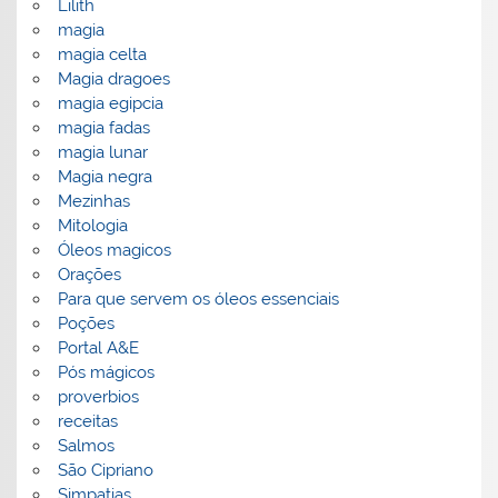
Lilith
magia
magia celta
Magia dragoes
magia egipcia
magia fadas
magia lunar
Magia negra
Mezinhas
Mitologia
Óleos magicos
Orações
Para que servem os óleos essenciais
Poções
Portal A&E
Pós mágicos
proverbios
receitas
Salmos
São Cipriano
Simpatias