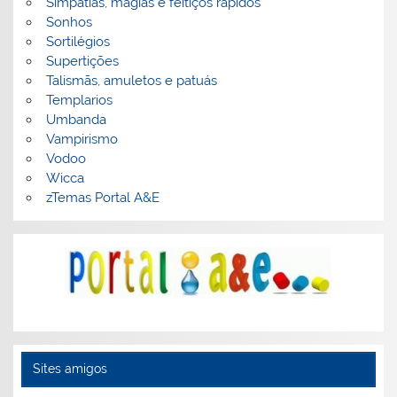
Simpatias, magias e feitiços rápidos
Sonhos
Sortilégios
Supertições
Talismãs, amuletos e patuás
Templarios
Umbanda
Vampirismo
Vodoo
Wicca
zTemas Portal A&E
Sites amigos