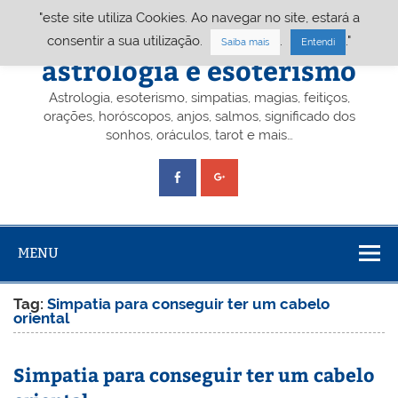
Skip
"este site utiliza Cookies. Ao navegar no site, estará a
to
content
Portal A&E – Portal
consentir a sua utilização.
.
."
Saiba mais
Entendi
astrologia e esoterismo
Astrologia, esoterismo, simpatias, magias, feitiços,
orações, horóscopos, anjos, salmos, significado dos
sonhos, oráculos, tarot e mais…
MENU
Tag:
Simpatia para conseguir ter um cabelo
oriental
Simpatia para conseguir ter um cabelo