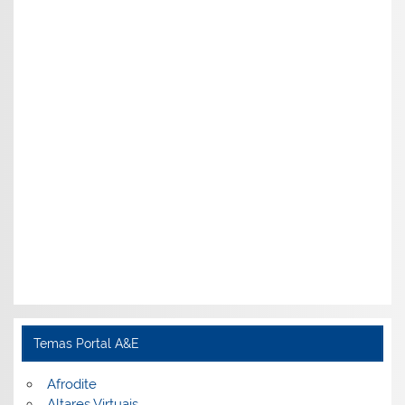
Temas Portal A&E
Afrodite
Altares Virtuais