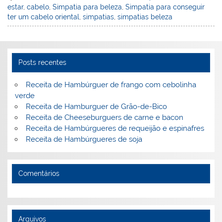
estar
,
cabelo
,
Simpatia para beleza
,
Simpatia para conseguir
e
e
e
er
l
o
e
ter um cabelo oriental
,
simpatias
,
simpatias beleza
st
dI
b
o
n
o
M
o
ai
Posts recentes
k
l
Receita de Hambúrguer de frango com cebolinha
verde
Receita de Hamburguer de Grão-de-Bico
Receita de Cheeseburguers de carne e bacon
Receita de Hambúrgueres de requeijão e espinafres
Receita de Hambúrgueres de soja
Comentários
Arquivos