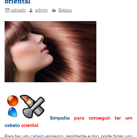
oriental
sábado
admin
Beleza
Simpatia
para conseguir ter um
cabelo
oriental
Para ter um
cabelo
espesso, resistente e liso, pode fazer uso