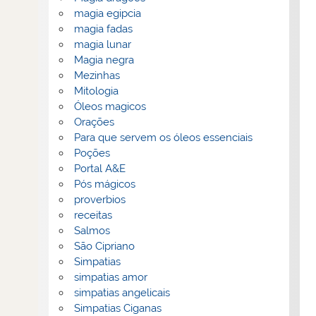
magia egipcia
magia fadas
magia lunar
Magia negra
Mezinhas
Mitologia
Óleos magicos
Orações
Para que servem os óleos essenciais
Poções
Portal A&E
Pós mágicos
proverbios
receitas
Salmos
São Cipriano
Simpatias
simpatias amor
simpatias angelicais
Simpatias Ciganas