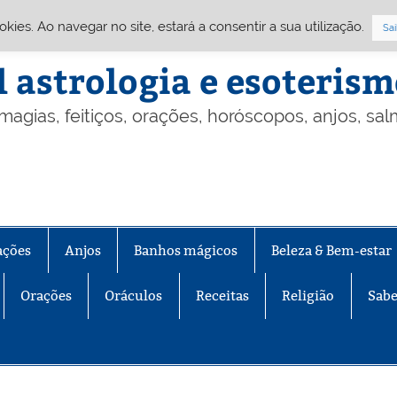
Cookies. Ao navegar no site, estará a consentir a sua utilização.
Sai
l astrologia e esoteris
 magias, feitiços, orações, horóscopos, anjos, sa
ações
Anjos
Banhos mágicos
Beleza & Bem-estar
Orações
Oráculos
Receitas
Religião
Sabe