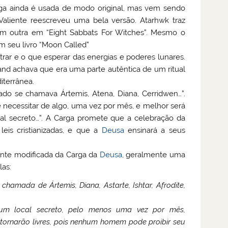
rga ainda é usada de modo original, mas vem sendo
Valiente reescreveu uma bela versão. Atarhwk traz
têm outra em “Eight Sabbats For Witches”. Mesmo o
m seu livro “Moon Called”
rar e o que esperar das energias e poderes lunares.
nd achava que era uma parte autêntica de um ritual
iterrânea.
o se chamava Ártemis, Atena, Diana, Cerridwen…”.
 necessitar de algo, uma vez por mês, e melhor será
al secreto…”. A Carga promete que a celebração da
eis cristianizadas, e que a
Deusa
ensinará a seus
ente modificada da Carga da
Deusa
, geralmente uma
las:
chamada de Ártemis, Diana, Astarte, Ishtar, Afrodite,
um local secreto, pelo menos uma vez por mês,
tornarão livres, pois nenhum homem pode proibir seu