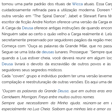
tornou uma parte padrão dos rituais de
Wicca
atuais. Essa Ca
cuidadosamente refinada para a utilização moderna. Doreen 
outra versão em “The Spiral Dance”; Jabet e Stewart Farra 
escritor de ficção Andre Norton oferece uma versão da Carga e
A Carga da
Deusa
oferece antigas instruções de quando encont
Ninguém sabe ao certo o quão velho a Carga realmente é. Lela
secretamente preservado por seguidores pagãos da região med
Começa com “Ouça as palavras da Grande Mãe, que no passad
Segue-se uma lista de
deusas
lunares. Prossegue: “Sempre que
quando a Lua estiver cheia, você deverá reunir em algum loc
Deusa
livrará o devoto da escravidão de outros povos e às l
seguidores seus segredos místicos.
Cada “coven”, grupo e indivíduo podem ter uma versão levem
compilação e reestruturação de outras versões. Eis aqui uma de
“Ouçam as palavras da Grande
Deusa
, que em outras eras era 
Cerridwem, Morrigan, Freya entre muitos outros nomes.
Sempre que necessitarem da Minha ajuda, reúnam-se em 
especialmente na Lua Cheia. Saibam que minhas leis e amor os 