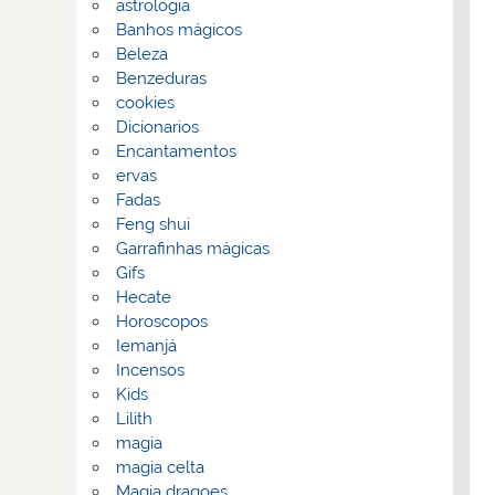
astrologia
Banhos mágicos
Beleza
Benzeduras
cookies
Dicionarios
Encantamentos
ervas
Fadas
Feng shui
Garrafinhas mágicas
Gifs
Hecate
Horoscopos
Iemanjá
Incensos
Kids
Lilith
magia
magia celta
Magia dragoes