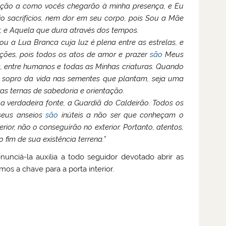
nção a como vocês chegarão à minha presença, e Eu
ijo sacrifícios, nem dor em seu corpo, pois Sou a Mãe
r, e Aquela que dura através dos tempos.
Sou a Lua Branca cuja luz é plena entre as estrelas, e
ações, pois todos os atos de amor e prazer
são
Meus
s, entre humanos e todas as Minhas criaturas. Quando
o sopro da vida nas sementes que plantam, seja uma
as ternas de sabedoria e orientação.
a verdadeira fonte, a Guardiã do Caldeirão. Todos os
seus anseios
são
inúteis a não ser que conheçam o
or, não o conseguirão no exterior. Portanto, atentos,
 fim de sua existência terrena.”
onunciá-la auxilia a todo seguidor devotado abrir as
os a chave para a porta interior.