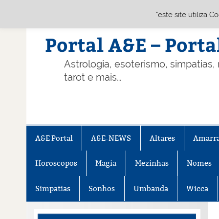
"este site utiliza 
Skip
to
content
Portal A&E – Porta
Astrologia, esoterismo, simpatias,
tarot e mais…
A&E Portal
A&E-NEWS
Altares
Amarr
Horoscopos
Magia
Mezinhas
Nomes
Simpatias
Sonhos
Umbanda
Wicca