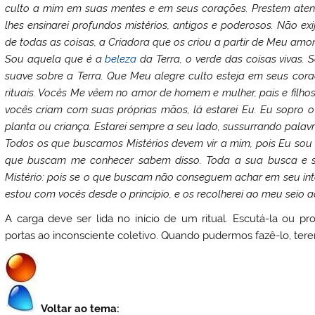
culto a mim em suas mentes e em seus corações. Prestem ate
lhes ensinarei profundos mistérios, antigos e poderosos. Não ex
de todas as coisas, a Criadora que os criou a partir de Meu amo
Sou aquela que é a
beleza
da Terra, o verde das coisas vivas. 
suave sobre a Terra. Que Meu alegre culto esteja em seus cor
rituais. Vocês Me vêem no amor de homem e mulher, pais e filho
vocês criam com suas próprias mãos, lá estarei Eu. Eu sopro 
planta ou criança. Estarei sempre a seu lado, sussurrando palavr
Todos os que buscamos Mistérios devem vir a mim, pois Eu sou 
que buscam me conhecer sabem disso. Toda a sua busca e 
Mistério: pois se o que buscam não conseguem achar em seu interi
estou com vocês desde o princípio, e os recolherei ao meu seio ao
A carga deve ser lida no início de um ritual. Escutá-la ou pr
portas ao inconsciente coletivo. Quando pudermos fazê-lo, terem
Voltar ao tema: