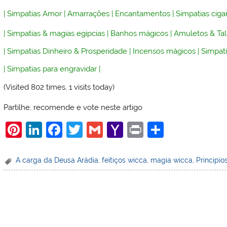
|
Simpatias Amor
|
Amarrações
|
Encantamentos
|
Simpatias ciga
|
Simpatias & magias egípcias
|
Banhos mágicos
|
Amuletos & Ta
|
Simpatias Dinheiro & Prosperidade
|
Incensos mágicos
|
Simpati
|
Simpatias para engravidar
|
(Visited 802 times, 1 visits today)
Partilhe, recomende e vote neste artigo
Pi
Li
F
T
G
Y
Pr
S
nt
n
a
w
m
a
in
h
er
k
c
itt
ai
h
t
ar
A carga da Deusa Arádia
,
feitiços wicca
,
magia wicca
,
Principio
e
e
e
er
l
o
e
st
dI
b
o
n
o
M
o
ai