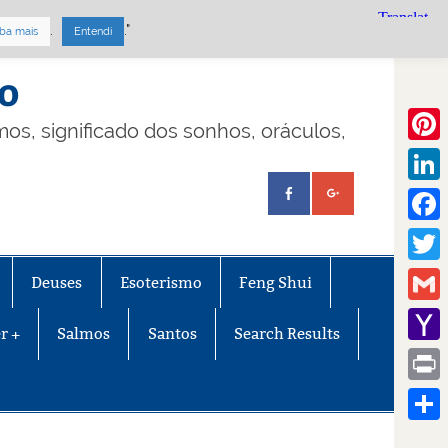
.
."
ba mais
Entendi
mo
lmos, significado dos sonhos, oráculos,
Pinte
Linke
Face
Twitt
Deuses
Esoterismo
Feng Shui
Gmail
r +
Salmos
Santos
Search Results
Yaho
Mail
Print
Share