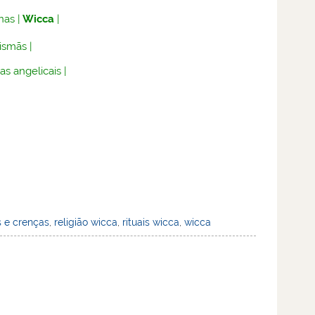
nas
|
Wicca
|
lismãs
|
as angelicais
|
s e crenças
,
religião wicca
,
rituais wicca
,
wicca