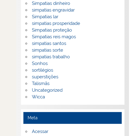
Simpatias dinheiro
simpatias engravidar
Simpatias lar
simpatias prosperidade
Simpatias proteção
Simpatias reis magos
simpatias santos
simpatias sorte
simpatias trabalho
Sonhos
sortilégios
superstições
Talismãs
Uncategorized
Wicca
Meta
Acessar