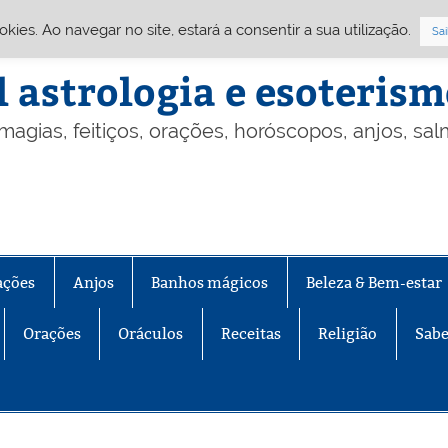
Cookies. Ao navegar no site, estará a consentir a sua utilização.
Sai
l astrologia e esoteris
 magias, feitiços, orações, horóscopos, anjos, sa
ações
Anjos
Banhos mágicos
Beleza & Bem-estar
Orações
Oráculos
Receitas
Religião
Sabe