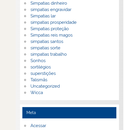
Simpatias dinheiro
simpatias engravidar
Simpatias lar
simpatias prosperidade
Simpatias proteção
Simpatias reis magos
simpatias santos
simpatias sorte
simpatias trabalho
Sonhos
sortilégios
superstições
Talismãs
Uncategorized
Wicca
Meta
Acessar