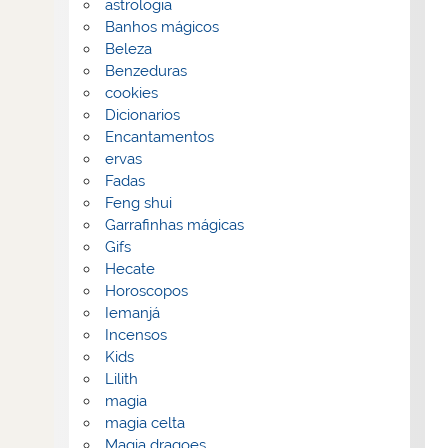
astrologia
Banhos mágicos
Beleza
Benzeduras
cookies
Dicionarios
Encantamentos
ervas
Fadas
Feng shui
Garrafinhas mágicas
Gifs
Hecate
Horoscopos
Iemanjá
Incensos
Kids
Lilith
magia
magia celta
Magia dragoes