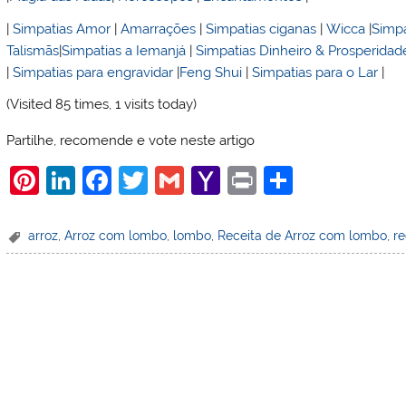
|
Simpatias Amor
|
Amarrações
|
Simpatias ciganas
|
Wicca
|
Simpa
Talismãs
|
Simpatias a Iemanjá
|
Simpatias Dinheiro & Prosperidad
|
Simpatias para engravidar
|
Feng Shui
|
Simpatias para o Lar
|
(Visited 85 times, 1 visits today)
Partilhe, recomende e vote neste artigo
Pi
Li
F
T
G
Y
Pr
S
nt
n
a
w
m
a
in
h
er
k
c
itt
ai
h
t
ar
arroz
,
Arroz com lombo
,
lombo
,
Receita de Arroz com lombo
,
re
e
e
e
er
l
o
e
st
dI
b
o
n
o
M
o
ai
k
l