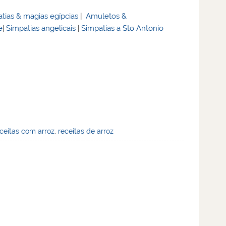
tias & magias egípcias
|
Amuletos &
e
|
Simpatias angelicais
|
Simpatias a Sto Antonio
ceitas com arroz
,
receitas de arroz