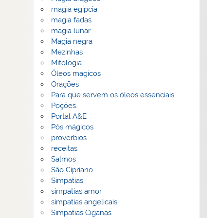
magia egipcia
magia fadas
magia lunar
Magia negra
Mezinhas
Mitologia
Óleos magicos
Orações
Para que servem os óleos essenciais
Poções
Portal A&E
Pós mágicos
proverbios
receitas
Salmos
São Cipriano
Simpatias
simpatias amor
simpatias angelicais
Simpatias Ciganas