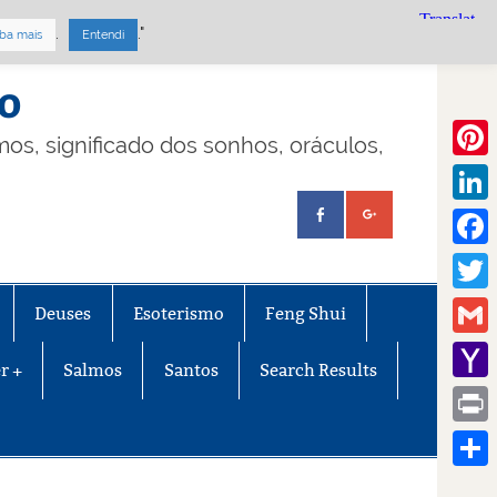
.
."
ba mais
Entendi
mo
lmos, significado dos sonhos, oráculos,
Pinte
Linke
Face
Twitt
Deuses
Esoterismo
Feng Shui
Gmail
r +
Salmos
Santos
Search Results
Yaho
Mail
Print
Share