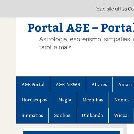
"este site utiliza 
Skip
to
content
Portal A&E – Porta
Astrologia, esoterismo, simpatias,
tarot e mais…
A&E Portal
A&E-NEWS
Altares
Amarr
Horoscopos
Magia
Mezinhas
Nomes
Simpatias
Sonhos
Umbanda
Wicca