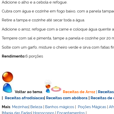
Adicione o alho e a cebola e refogue.
Cubra com água e cozinhe em fogo baixo, com a panela tampad
Retire a tampa e cozinhe até secar toda a água.
Adicione o arroz, refogue com a carne e coloque água quente a
Tempere com sal e pimenta, tampe a panela e cozinhe por 20 mi
Solte com um garfo, misture o cheiro verde e sirva com fatias fi
Rendimento:
6 porções
Voltar ao tema
:
Receitas de Arroz
|
Receitas
|
Receitas afrodisiacas
|
Receitas com abóbora
|
Receitas de 
Mais
:
Mezinhas
|
Beleza
|
Banhos mágicos
|
Poções Mágicas
|
Af
|
Magia das Fadas
|
Horoscopos
|
Encantamentos
|