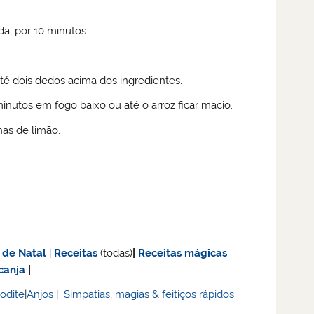
a, por 10 minutos.
té dois dedos acima dos ingredientes.
nutos em fogo baixo ou até o arroz ficar macio.
nas de limão.
 de Natal
|
Receitas
(todas)
|
Receitas mágicas
canja
|
rodite
|
Anjos
|
Simpatias, magias & feitiços rápidos