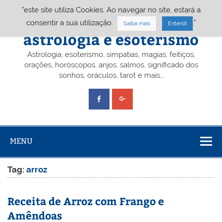
Skip
"este site utiliza Cookies. Ao navegar no site, estará a
to
content
Portal A&E – Portal
consentir a sua utilização.
.
."
Saiba mais
Entendi
astrologia e esoterismo
Astrologia, esoterismo, simpatias, magias, feitiços,
orações, horóscopos, anjos, salmos, significado dos
sonhos, oráculos, tarot e mais…
MENU
Tag:
arroz
Receita de Arroz com Frango e
Amêndoas