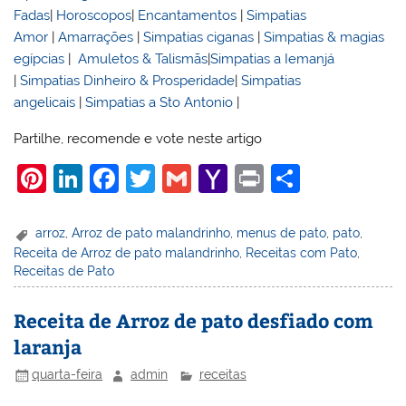
Fadas
|
Horoscopos
|
Encantamentos
|
Simpatias
Amor
|
Amarrações
|
Simpatias ciganas
|
Simpatias & magias
egípcias
|
Amuletos & Talismãs
|
Simpatias a Iemanjá
|
Simpatias Dinheiro & Prosperidade
|
Simpatias
angelicais
|
Simpatias a Sto Antonio
|
Partilhe, recomende e vote neste artigo
Pi
Li
F
T
G
Y
Pr
S
nt
n
a
w
m
a
in
h
er
k
c
itt
ai
h
t
ar
arroz
,
Arroz de pato malandrinho
,
menus de pato
,
pato
,
Receita de Arroz de pato malandrinho
,
Receitas com Pato
,
e
e
e
er
l
o
e
Receitas de Pato
st
dI
b
o
n
o
M
Receita de Arroz de pato desfiado com
laranja
o
ai
k
l
quarta-feira
admin
receitas