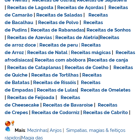
de Vieiras
|
Receitas de Ostras
|
Receitas de Sapateira
|
Receitas de Lagosta
|
Receitas de Açordas
|
Receitas
de Camarão
|
Receitas de Saladas
|
Receitas
de Bacalhau
|
Receitas de Polvo
|
Receitas
de Pudins
|
Receitas de Rabanadas
|
Receitas de Sonhos
|
Receitas de Azevias
|
Receitas de Aletria
|
Receitas
de
arroz doce
|
Receitas de
peru
|
Receitas
de Arroz
|
Receitas de Natal
|
Receitas mágicas
|
Receitas
afrodisiacas
|
Receitas com abóbora
|
Receitas de canja
|
Receitas de Cataplanas
|
Receitas de Coelho
|
Receitas
de Quiche
|
Receitas de Tortilhas
|
Receitas
de Batatas
|
Receitas de Rissóis
|
Receitas
de Empadas
|
Receitas de Lulas
|
Receitas de Omeletes
|
Receitas de Feijoada
|
Receitas
de Cheesecake
|
Receitas de Bavaroise
|
Receitas
de Crepes
|
Receitas de Codorniz
|
Receitas de Cabrito
|
Mais
:
Mezinhas
|
Anjos
|
Simpatias, magias & feitiços
rápidos
|
Magia das