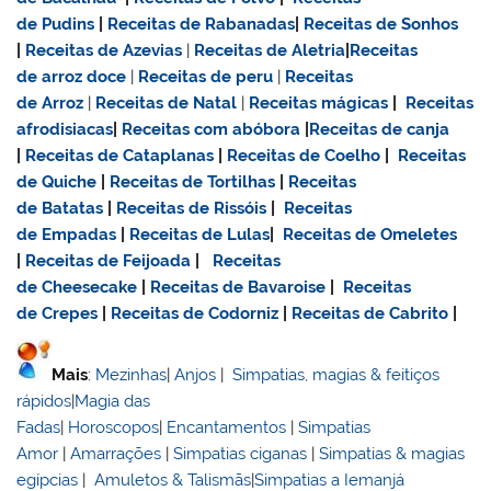
de Pudins
|
Receitas de Rabanadas
|
Receitas de Sonhos
|
Receitas de Azevias
|
Receitas de Aletria
|
Receitas
de
arroz doce
|
Receitas de
peru
|
Receitas
de Arroz
|
Receitas de Natal
|
Receitas mágicas
|
Receitas
afrodisiacas
|
Receitas com abóbora
|
Receitas de canja
|
Receitas de Cataplanas
|
Receitas de Coelho
|
Receitas
de Quiche
|
Receitas de Tortilhas
|
Receitas
de Batatas
|
Receitas de Rissóis
|
Receitas
de Empadas
|
Receitas de Lulas
|
Receitas de Omeletes
|
Receitas de Feijoada
|
Receitas
de Cheesecake
|
Receitas de Bavaroise
|
Receitas
de Crepes
|
Receitas de Codorniz
|
Receitas de Cabrito
|
Mais
:
Mezinhas
|
Anjos
|
Simpatias, magias & feitiços
rápidos
|
Magia das
Fadas
|
Horoscopos
|
Encantamentos
|
Simpatias
Amor
|
Amarrações
|
Simpatias ciganas
|
Simpatias & magias
egípcias
|
Amuletos & Talismãs
|
Simpatias a Iemanjá