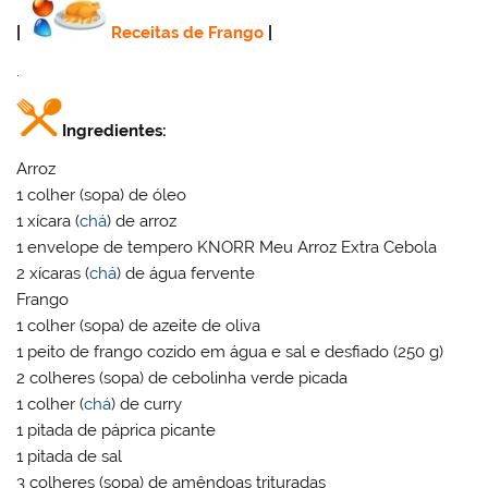
|
Receitas de Frango
|
.
Ingredientes:
Arroz
1 colher (sopa) de óleo
1 xícara (
chá
) de arroz
1 envelope de tempero KNORR Meu Arroz Extra Cebola
2 xícaras (
chá
) de água fervente
Frango
1 colher (sopa) de azeite de oliva
1 peito de frango cozido em água e sal e desfiado (250 g)
2 colheres (sopa) de cebolinha verde picada
1 colher (
chá
) de curry
1 pitada de páprica picante
1 pitada de sal
3 colheres (sopa) de amêndoas trituradas