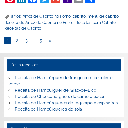
nt
n
a
w
m
a
in
h
er
k
c
itt
ai
h
t
ar
arroz
,
Arroz de Cabrito no Forno
,
cabrito
,
menu de cabrito
,
Receita de Arroz de Cabrito no Forno
,
Receitas com Cabrito
,
e
e
e
er
l
o
e
Receitas de Cabrito
st
dI
b
o
1
2
3
…
15
»
n
o
M
o
ai
k
l
Posts recentes
Receita de Hambúrguer de frango com cebolinha
verde
Receita de Hamburguer de Grão-de-Bico
Receita de Cheeseburguers de carne e bacon
Receita de Hambúrgueres de requeijão e espinafres
Receita de Hambúrgueres de soja