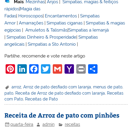
Mais
:
Mezinhas
|
Anjos
|
Simpatias, magias & feitiços
rápidos
|
Magia das
Fadas
|
Horoscopos
|
Encantamentos
|
Simpatias
Amor
|
Amarrações
|
Simpatias ciganas
|
Simpatias & magias
egípcias
|
Amuletos & Talismãs
|
Simpatias a Iemanjá
|
Simpatias Dinheiro & Prosperidade
|
Simpatias
angelicais
|
Simpatias a Sto Antonio
|
Partilhe, recomende e vote neste artigo
Pi
Li
F
T
G
Y
Pr
S
nt
n
a
w
m
a
in
h
er
k
c
itt
ai
h
t
ar
arroz
,
Arroz de pato desfiado com laranja
,
menus de pato
,
pato
,
Receita de Arroz de pato desfiado com laranja
,
Receitas
e
e
e
er
l
o
e
com Pato
,
Receitas de Pato
st
dI
b
o
n
o
M
Receita de Arroz de pato com pinhões
o
ai
quarta-feira
admin
receitas