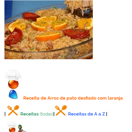
Receita
de Arroz de pato desfiado com laranja
|
Receitas
(todas)
|
Receitas de A a Z
|