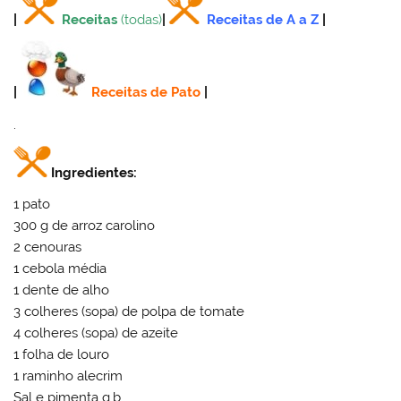
|
Receitas
(todas)
|
Receitas de A a Z
|
|
Receitas de Pato
|
.
Ingredientes:
1 pato
300 g de arroz carolino
2 cenouras
1 cebola média
1 dente de alho
3 colheres (sopa) de polpa de tomate
4 colheres (sopa) de azeite
1 folha de louro
1 raminho alecrim
Sal e pimenta q.b.