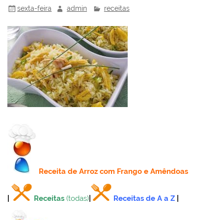
sexta-feira
admin
receitas
Receita
de Arroz com Frango e Amêndoas
|
Receitas
(todas)
|
Receitas de A a Z
|