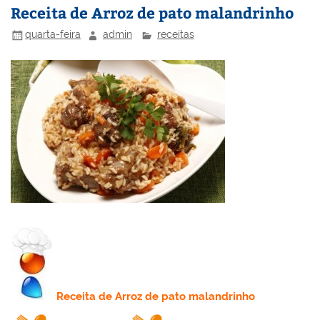
n
o
M
Receita de Arroz de pato malandrinho
o
ai
quarta-feira
admin
receitas
k
l
Receita
de Arroz de pato malandrinho