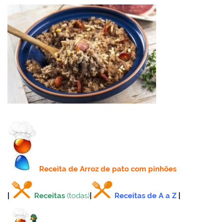
k
l
Receita
de Arroz de pato com pinhões
|
Receitas
(todas)
|
Receitas de A a Z
|