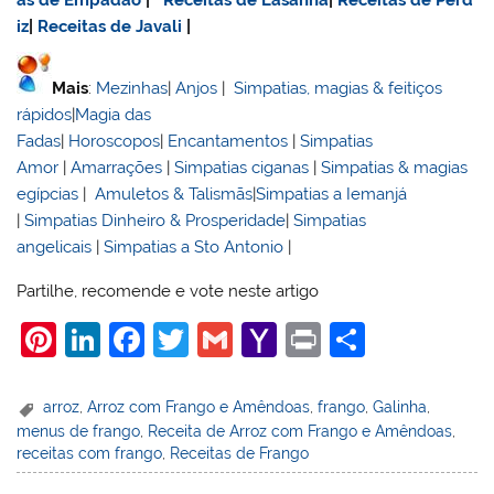
as de Empadão
|
Receitas de Lasanha
|
Receitas de Perd
iz
|
Receitas de Javali
|
Mais
:
Mezinhas
|
Anjos
|
Simpatias, magias & feitiços
rápidos
|
Magia das
Fadas
|
Horoscopos
|
Encantamentos
|
Simpatias
Amor
|
Amarrações
|
Simpatias ciganas
|
Simpatias & magias
egípcias
|
Amuletos & Talismãs
|
Simpatias a Iemanjá
|
Simpatias Dinheiro & Prosperidade
|
Simpatias
angelicais
|
Simpatias a Sto Antonio
|
Partilhe, recomende e vote neste artigo
Pi
Li
F
T
G
Y
Pr
S
nt
n
a
w
m
a
in
h
er
k
c
itt
ai
h
t
ar
arroz
,
Arroz com Frango e Amêndoas
,
frango
,
Galinha
,
menus de frango
,
Receita de Arroz com Frango e Amêndoas
,
e
e
e
er
l
o
e
receitas com frango
,
Receitas de Frango
st
dI
b
o