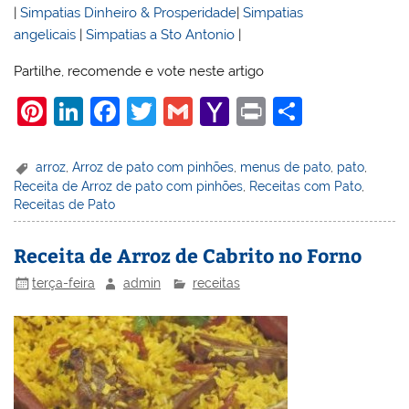
|
Simpatias Dinheiro & Prosperidade
|
Simpatias
angelicais
|
Simpatias a Sto Antonio
|
Partilhe, recomende e vote neste artigo
Pi
Li
F
T
G
Y
Pr
S
nt
n
a
w
m
a
in
h
er
k
c
itt
ai
h
t
ar
arroz
,
Arroz de pato com pinhões
,
menus de pato
,
pato
,
Receita de Arroz de pato com pinhões
,
Receitas com Pato
,
e
e
e
er
l
o
e
Receitas de Pato
st
dI
b
o
n
o
M
Receita de Arroz de Cabrito no Forno
o
ai
terça-feira
admin
receitas
k
l