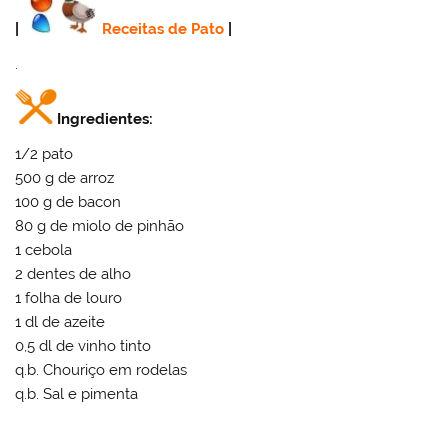
|
Receitas de Pato
|
.
Ingredientes:
1/2 pato
500 g de arroz
100 g de bacon
80 g de miolo de pinhão
1 cebola
2 dentes de alho
1 folha de louro
1 dl de azeite
0,5 dl de vinho tinto
q.b. Chouriço em rodelas
q.b. Sal e pimenta