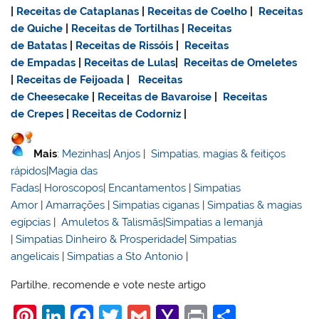
|
Receitas de Cataplanas
|
Receitas de Coelho
|
Receitas
de Quiche
|
Receitas de Tortilhas
|
Receitas
de Batatas
|
Receitas de Rissóis
|
Receitas
de Empadas
|
Receitas de Lulas
|
Receitas de Omeletes
|
Receitas de Feijoada
|
Receitas
de Cheesecake
|
Receitas de Bavaroise
|
Receitas
de Crepes
|
Receitas de Codorniz
|
Mais
:
Mezinhas
|
Anjos
|
Simpatias, magias & feitiços
rápidos
|
Magia das
Fadas
|
Horoscopos
|
Encantamentos
|
Simpatias
Amor
|
Amarrações
|
Simpatias ciganas
|
Simpatias & magias
egípcias
|
Amuletos & Talismãs
|
Simpatias a Iemanjá
|
Simpatias Dinheiro & Prosperidade
|
Simpatias
angelicais
|
Simpatias a Sto Antonio
|
Partilhe, recomende e vote neste artigo
Pi
Li
F
T
G
Y
Pr
S