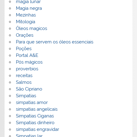
magia lunar
Magia negra
Mezinhas
Mitologia
Óleos magicos
Orações
Para que servem os óleos essenciais
Poções
Portal A&E
Pós mágicos
proverbios
receitas
Salmos
São Cipriano
Simpatias
simpatias amor
simpatias angelicais
Simpatias Ciganas
Simpatias dinheiro
simpatias engravidar
Simpatias lar