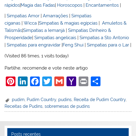
rápidos
|
Magia das Fadas
|
Horoscopos
|
Encantamentos
|
|
Simpatias Amor
|
Amarrações
|
Simpatias
ciganas
|
Wicca
|
Simpatias & magias egípcias
|
Amuletos &
Talismãs
|
Simpatias a Iemanjá
|
Simpatias Dinheiro &
Prosperidade
|
Simpatias angelicais
|
Simpatias a Sto Antonio
|
Simpatias para engravidar
|
Feng Shui
|
Simpatias para o Lar
|
(Visited 86 times, 1 visits today)
Partilhe, recomende e vote neste artigo
Pi
Li
F
T
G
Y
Pr
S
nt
n
a
w
m
a
in
h
er
k
c
itt
ai
h
t
ar
pudim
,
Pudim Country
,
pudins
,
Receita de Pudim Country
,
Receitas de Pudins
,
sobremesas de pudins
e
e
e
er
l
o
e
st
dI
b
o
n
o
M
Posts recentes