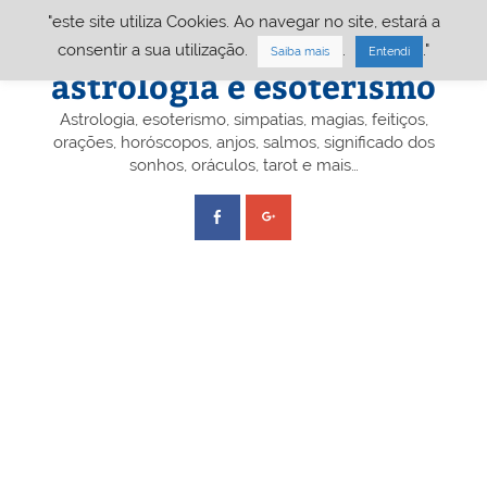
Skip
"este site utiliza Cookies. Ao navegar no site, estará a
to
content
Portal A&E – Portal
consentir a sua utilização.
.
."
Saiba mais
Entendi
astrologia e esoterismo
Astrologia, esoterismo, simpatias, magias, feitiços,
orações, horóscopos, anjos, salmos, significado dos
sonhos, oráculos, tarot e mais…