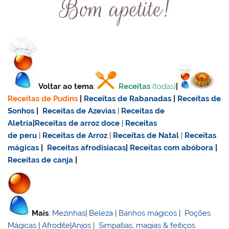
Voltar ao tema
:
Receitas
(todas)
|
Receitas de Pudins
|
Receitas de Rabanadas
|
Receitas de
Sonhos
|
Receitas de Azevias
|
Receitas de
Aletria
|
Receitas de
arroz doce
|
Receitas
de
peru
|
Receitas de Arroz
|
Receitas de Natal
|
Receitas
mágicas
|
Receitas afrodisiacas
|
Receitas com abóbora
|
Receitas de canja
|
Mais
:
Mezinhas
|
Beleza
|
Banhos mágicos
|
Poções
Mágicas
|
Afrodite
|
Anjos
|
Simpatias, magias & feitiços