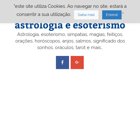
Skip
"este site utiliza Cookies. Ao navegar no site, estará a
to
content
Portal A&E – Portal
consentir a sua utilização.
.
."
Saiba mais
Entendi
astrologia e esoterismo
Astrologia, esoterismo, simpatias, magias, feitiços,
orações, horóscopos, anjos, salmos, significado dos
sonhos, oráculos, tarot e mais…