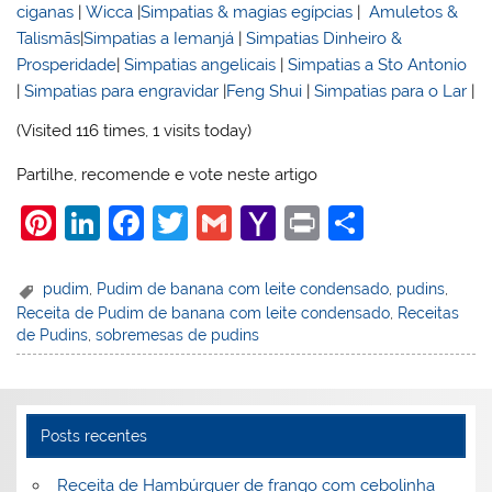
ciganas
|
Wicca
|
Simpatias & magias egípcias
|
Amuletos &
Talismãs
|
Simpatias a Iemanjá
|
Simpatias Dinheiro &
Prosperidade
|
Simpatias angelicais
|
Simpatias a Sto Antonio
|
Simpatias para engravidar
|
Feng Shui
|
Simpatias para o Lar
|
(Visited 116 times, 1 visits today)
Partilhe, recomende e vote neste artigo
Pi
Li
F
T
G
Y
Pr
S
nt
n
a
w
m
a
in
h
er
k
c
itt
ai
h
t
ar
pudim
,
Pudim de banana com leite condensado
,
pudins
,
Receita de Pudim de banana com leite condensado
,
Receitas
e
e
e
er
l
o
e
de Pudins
,
sobremesas de pudins
st
dI
b
o
n
o
M
o
ai
Posts recentes
k
l
Receita de Hambúrguer de frango com cebolinha