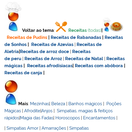
Voltar ao tema
:
Receitas
(todas)
|
Receitas de Pudins
|
Receitas de Rabanadas
|
Receitas
de Sonhos
|
Receitas de Azevias
|
Receitas de
Aletria
|
Receitas de
arroz doce
|
Receitas
de
peru
|
Receitas de Arroz
|
Receitas de Natal
|
Receitas
mágicas
|
Receitas afrodisiacas
|
Receitas com abóbora
|
Receitas de canja
|
Mais
:
Mezinhas
|
Beleza
|
Banhos mágicos
|
Poções
Mágicas
|
Afrodite
|
Anjos
|
Simpatias, magias & feitiços
rápidos
|
Magia das Fadas
|
Horoscopos
|
Encantamentos
|
|
Simpatias Amor
|
Amarrações
|
Simpatias