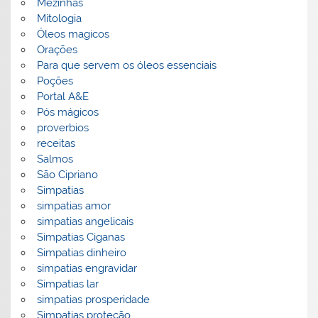
Mezinhas
Mitologia
Óleos magicos
Orações
Para que servem os óleos essenciais
Poções
Portal A&E
Pós mágicos
proverbios
receitas
Salmos
São Cipriano
Simpatias
simpatias amor
simpatias angelicais
Simpatias Ciganas
Simpatias dinheiro
simpatias engravidar
Simpatias lar
simpatias prosperidade
Simpatias proteção