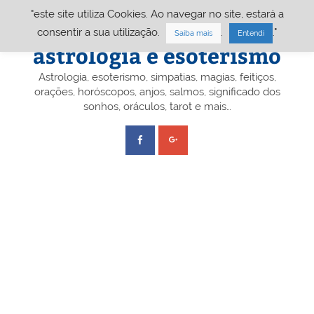
Skip
"este site utiliza Cookies. Ao navegar no site, estará a
to
content
Portal A&E – Portal
consentir a sua utilização.
.
."
Saiba mais
Entendi
astrologia e esoterismo
Astrologia, esoterismo, simpatias, magias, feitiços,
orações, horóscopos, anjos, salmos, significado dos
sonhos, oráculos, tarot e mais…