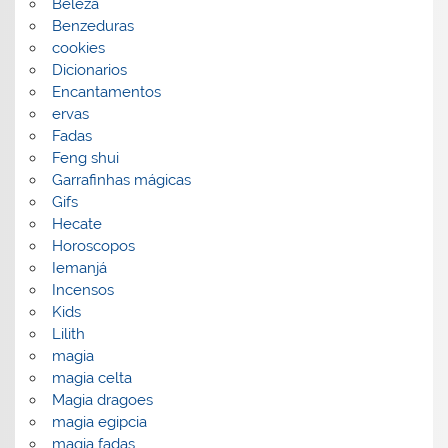
Beleza
Benzeduras
cookies
Dicionarios
Encantamentos
ervas
Fadas
Feng shui
Garrafinhas mágicas
Gifs
Hecate
Horoscopos
Iemanjá
Incensos
Kids
Lilith
magia
magia celta
Magia dragoes
magia egipcia
magia fadas