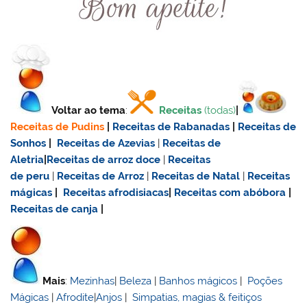
Voltar ao tema
:
Receitas
(todas)
|
Receitas de Pudins
|
Receitas de Rabanadas
|
Receitas de
Sonhos
|
Receitas de Azevias
|
Receitas de
Aletria
|
Receitas de
arroz doce
|
Receitas
de
peru
|
Receitas de Arroz
|
Receitas de Natal
|
Receitas
mágicas
|
Receitas afrodisiacas
|
Receitas com abóbora
|
Receitas de canja
|
Mais
:
Mezinhas
|
Beleza
|
Banhos mágicos
|
Poções
Mágicas
|
Afrodite
|
Anjos
|
Simpatias, magias & feitiços