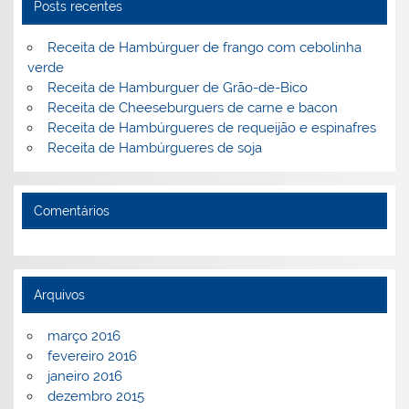
o
ai
Posts recentes
k
l
Receita de Hambúrguer de frango com cebolinha
verde
Receita de Hamburguer de Grão-de-Bico
Receita de Cheeseburguers de carne e bacon
Receita de Hambúrgueres de requeijão e espinafres
Receita de Hambúrgueres de soja
Comentários
Arquivos
março 2016
fevereiro 2016
janeiro 2016
dezembro 2015