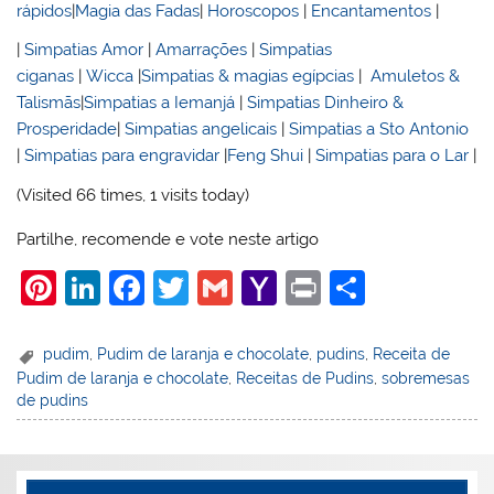
rápidos
|
Magia das Fadas
|
Horoscopos
|
Encantamentos
|
|
Simpatias Amor
|
Amarrações
|
Simpatias
ciganas
|
Wicca
|
Simpatias & magias egípcias
|
Amuletos &
Talismãs
|
Simpatias a Iemanjá
|
Simpatias Dinheiro &
Prosperidade
|
Simpatias angelicais
|
Simpatias a Sto Antonio
|
Simpatias para engravidar
|
Feng Shui
|
Simpatias para o Lar
|
(Visited 66 times, 1 visits today)
Partilhe, recomende e vote neste artigo
Pi
Li
F
T
G
Y
Pr
S
nt
n
a
w
m
a
in
h
er
k
c
itt
ai
h
t
ar
pudim
,
Pudim de laranja e chocolate
,
pudins
,
Receita de
Pudim de laranja e chocolate
,
Receitas de Pudins
,
sobremesas
e
e
e
er
l
o
e
de pudins
st
dI
b
o
n
o
M