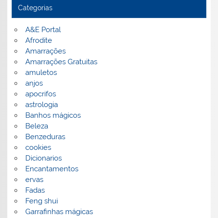
Categorias
A&E Portal
Afrodite
Amarrações
Amarrações Gratuitas
amuletos
anjos
apocrifos
astrologia
Banhos mágicos
Beleza
Benzeduras
cookies
Dicionarios
Encantamentos
ervas
Fadas
Feng shui
Garrafinhas mágicas