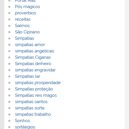
Portal A&E
Pós mágicos
proverbios
receitas
Salmos
São Cipriano
Simpatias
simpatias amor
simpatias angelicais
Simpatias Ciganas
Simpatias dinheiro
simpatias engravidar
Simpatias lar
simpatias prosperidade
Simpatias proteção
Simpatias reis magos
simpatias santos
simpatias sorte
simpatias trabalho
Sonhos
sortilégios