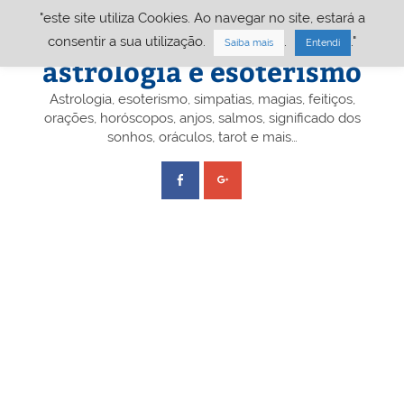
Skip
"este site utiliza Cookies. Ao navegar no site, estará a
to
content
Portal A&E – Portal
consentir a sua utilização.
.
."
Saiba mais
Entendi
astrologia e esoterismo
Astrologia, esoterismo, simpatias, magias, feitiços,
orações, horóscopos, anjos, salmos, significado dos
sonhos, oráculos, tarot e mais…