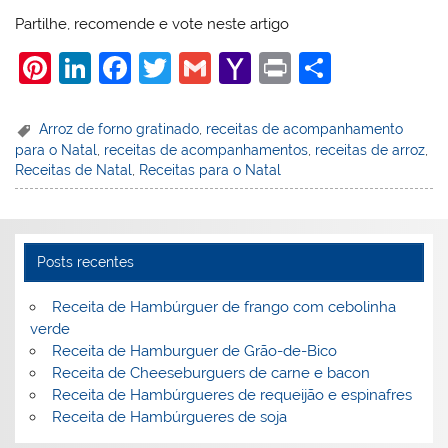
Partilhe, recomende e vote neste artigo
Pi
Li
F
T
G
Y
Pr
S
nt
n
a
w
m
a
in
h
er
k
c
itt
ai
h
t
ar
Arroz de forno gratinado
,
receitas de acompanhamento
para o Natal
,
receitas de acompanhamentos
,
receitas de arroz
,
e
e
e
er
l
o
e
Receitas de Natal
,
Receitas para o Natal
st
dI
b
o
n
o
M
o
ai
Posts recentes
k
l
Receita de Hambúrguer de frango com cebolinha
verde
Receita de Hamburguer de Grão-de-Bico
Receita de Cheeseburguers de carne e bacon
Receita de Hambúrgueres de requeijão e espinafres
Receita de Hambúrgueres de soja