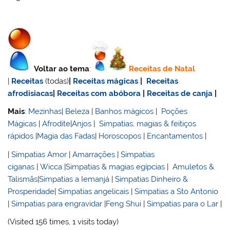
Voltar ao tema
:
Receitas de Natal
|
Receitas
(todas)
|
Receitas mágicas
|
Receitas
afrodisiacas
|
Receitas com abóbora
|
Receitas de canja
|
Mais
:
Mezinhas
|
Beleza
|
Banhos mágicos
|
Poções
Mágicas
|
Afrodite
|
Anjos
|
Simpatias, magias & feitiços
rápidos
|
Magia das Fadas
|
Horoscopos
|
Encantamentos
|
|
Simpatias Amor
|
Amarrações
|
Simpatias
ciganas
|
Wicca
|
Simpatias & magias egípcias
|
Amuletos &
Talismãs
|
Simpatias a Iemanjá
|
Simpatias Dinheiro &
Prosperidade
|
Simpatias angelicais
|
Simpatias a Sto Antonio
|
Simpatias para engravidar
|
Feng Shui
|
Simpatias para o Lar
|
(Visited 156 times, 1 visits today)