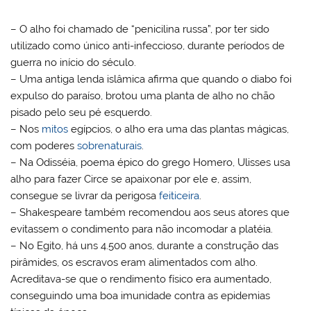
– O alho foi chamado de “penicilina russa”, por ter sido
utilizado como único anti-infeccioso, durante períodos de
guerra no início do século.
– Uma antiga lenda islâmica afirma que quando o diabo foi
expulso do paraíso, brotou uma planta de alho no chão
pisado pelo seu pé esquerdo.
– Nos
mitos
egípcios, o alho era uma das plantas mágicas,
com poderes
sobrenaturais
.
– Na Odisséia, poema épico do grego Homero, Ulisses usa
alho para fazer Circe se apaixonar por ele e, assim,
consegue se livrar da perigosa
feiticeira
.
– Shakespeare também recomendou aos seus atores que
evitassem o condimento para não incomodar a platéia.
– No Egito, há uns 4.500 anos, durante a construção das
pirâmides, os escravos eram alimentados com alho.
Acreditava-se que o rendimento físico era aumentado,
conseguindo uma boa imunidade contra as epidemias