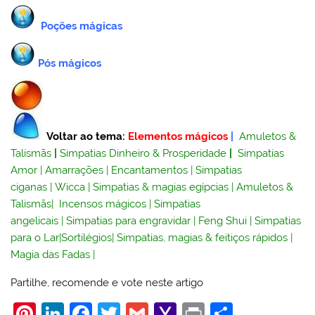
Poções mágicas
Pós mágicos
Voltar ao tema:
Elementos mágicos
|
Amuletos &
Talismãs
|
Simpatias Dinheiro & Prosperidade
|
Simpatias
Amor
|
Amarrações
|
Encantamentos
|
Simpatias
ciganas
|
Wicca
|
Simpatias & magias egípcias
|
Amuletos &
Talismãs
|
Incensos mágicos
|
Simpatias
angelicais
|
Simpatias para engravidar
|
Feng Shui
|
Simpatias
para o Lar
|
Sortilégios
|
Simpatias, magias & feitiços rápidos
|
Magia das Fadas
|
Partilhe, recomende e vote neste artigo
Pi
Li
F
T
G
Y
Pr
S