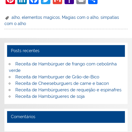
nt
n
a
w
m
a
in
h
er
k
c
itt
ai
h
t
ar
alho
,
elementos magicos
,
Magias com o alho
,
simpatias
com o alho
e
e
e
er
l
o
e
st
dI
b
o
n
o
M
Posts recentes
o
ai
k
l
Receita de Hambúrguer de frango com cebolinha
verde
Receita de Hamburguer de Grão-de-Bico
Receita de Cheeseburguers de carne e bacon
Receita de Hambúrgueres de requeijão e espinafres
Receita de Hambúrgueres de soja
Comentários