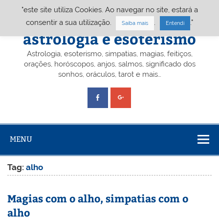
Skip
"este site utiliza Cookies. Ao navegar no site, estará a
to
content
Portal A&E – Portal
consentir a sua utilização.
.
."
Saiba mais
Entendi
astrologia e esoterismo
Astrologia, esoterismo, simpatias, magias, feitiços,
orações, horóscopos, anjos, salmos, significado dos
sonhos, oráculos, tarot e mais…
MENU
Tag:
alho
Magias com o alho, simpatias com o
alho