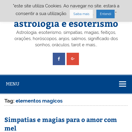
Skip
"este site utiliza Cookies. Ao navegar no site, estará a
to
content
Portal A&E – Portal
consentir a sua utilização.
.
."
Saiba mais
Entendi
astrologia e esoterismo
Astrologia, esoterismo, simpatias, magias, feitiços,
orações, horóscopos, anjos, salmos, significado dos
sonhos, oráculos, tarot e mais…
MENU
Tag:
elementos magicos
Simpatias e magias para o amor com
mel