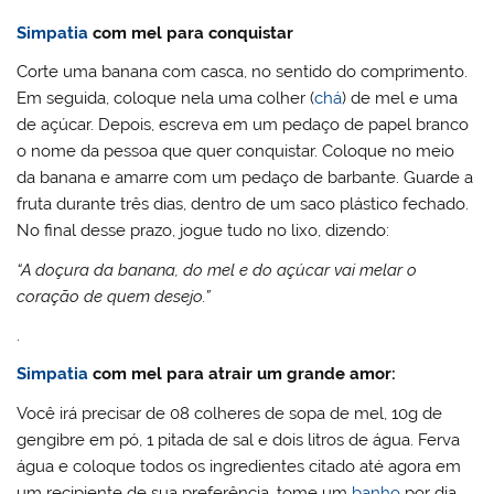
Simpatia
com mel para conquistar
Corte uma banana com casca, no sentido do comprimento.
Em seguida, coloque nela uma colher (
chá
) de mel e uma
de açúcar. Depois, escreva em um pedaço de papel branco
o nome da pessoa que quer conquistar. Coloque no meio
da banana e amarre com um pedaço de barbante. Guarde a
fruta durante três dias, dentro de um saco plástico fechado.
No final desse prazo, jogue tudo no lixo, dizendo:
“A doçura da banana, do mel e do açúcar vai melar o
coração de quem desejo.”
.
Simpatia
com mel para atrair um grande amor:
Você irá precisar de 08 colheres de sopa de mel, 10g de
gengibre em pó, 1 pitada de sal e dois litros de água. Ferva
água e coloque todos os ingredientes citado até agora em
um recipiente de sua preferência, tome um
banho
por dia