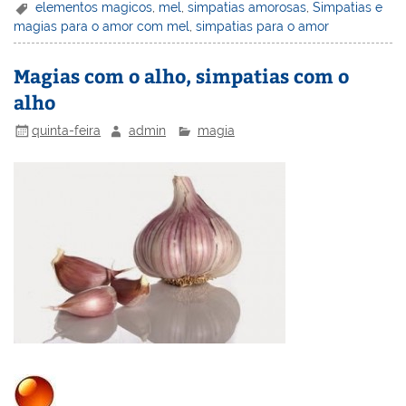
er
k
c
itt
ai
h
t
ar
elementos magicos
,
mel
,
simpatias amorosas
,
Simpatias e
magias para o amor com mel
,
simpatias para o amor
e
e
e
er
l
o
e
st
dI
b
o
Magias com o alho, simpatias com o
n
o
M
alho
o
ai
quinta-feira
admin
magia
k
l