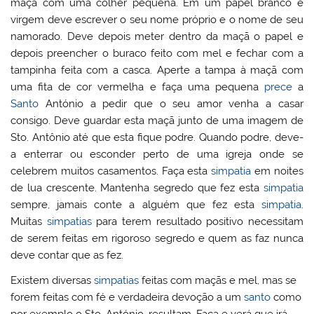
maçã com uma colher pequena. Em um papel branco e
virgem deve escrever o seu nome próprio e o nome de seu
namorado. Deve depois meter dentro da maçã o papel e
depois preencher o buraco feito com mel e fechar com a
tampinha feita com a casca. Aperte a tampa à maçã com
uma fita de cor vermelha e faça uma pequena
prece
a
Santo
António a pedir que o seu amor venha a casar
consigo. Deve guardar esta maçã junto de uma imagem de
Sto. Antônio até que esta fique podre. Quando podre, deve-
a enterrar ou esconder perto de uma igreja onde se
celebrem muitos casamentos. Faça esta
simpatia
em noites
de lua crescente. Mantenha segredo que fez esta
simpatia
sempre, jamais conte a alguém que fez esta
simpatia
.
Muitas
simpatias
para terem resultado positivo necessitam
de serem feitas em rigoroso segredo e quem as faz nunca
deve contar que as fez.
Existem diversas
simpatias
feitas com maçãs e mel, mas se
forem feitas com fé e verdadeira devoção a um
santo
como
por exemplo o Sto. António, resultam. Faça e verá que irá