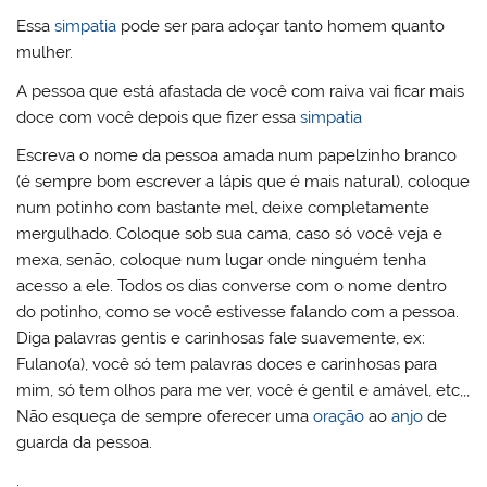
Essa
simpatia
pode ser para adoçar tanto homem quanto
mulher.
A pessoa que está afastada de você com raiva vai ficar mais
doce com você depois que fizer essa
simpatia
Escreva o nome da pessoa amada num papelzinho branco
(é sempre bom escrever a lápis que é mais natural), coloque
num potinho com bastante mel, deixe completamente
mergulhado. Coloque sob sua cama, caso só você veja e
mexa, senão, coloque num lugar onde ninguém tenha
acesso a ele. Todos os dias converse com o nome dentro
do potinho, como se você estivesse falando com a pessoa.
Diga palavras gentis e carinhosas fale suavemente, ex:
Fulano(a), você só tem palavras doces e carinhosas para
mim, só tem olhos para me ver, você é gentil e amável, etc,,,
Não esqueça de sempre oferecer uma
oração
ao
anjo
de
guarda da pessoa.
.