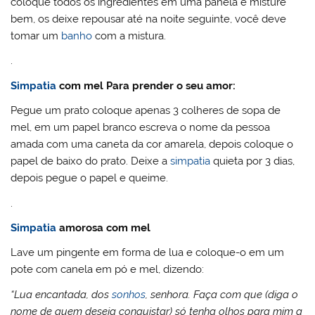
coloque todos os ingredientes em uma panela e misture
bem, os deixe repousar até na noite seguinte, você deve
tomar um
banho
com a mistura.
.
Simpatia
com mel Para prender o seu amor:
Pegue um prato coloque apenas 3 colheres de sopa de
mel, em um papel branco escreva o nome da pessoa
amada com uma caneta da cor amarela, depois coloque o
papel de baixo do prato. Deixe a
simpatia
quieta por 3 dias,
depois pegue o papel e queime.
.
Simpatia
amorosa com mel
Lave um pingente em forma de lua e coloque-o em um
pote com canela em pó e mel, dizendo:
“Lua encantada, dos
sonhos
, senhora. Faça com que (diga o
nome de quem deseja conquistar) só tenha olhos para mim a