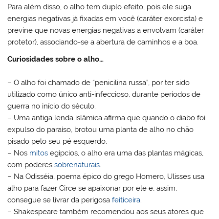
Para além disso, o alho tem duplo efeito, pois ele suga
energias negativas já fixadas em você (caráter exorcista) e
previne que novas energias negativas a envolvam (caráter
protetor), associando-se a abertura de caminhos e a boa.
Curiosidades
sobre o alho…
– O alho foi chamado de “penicilina russa”, por ter sido
utilizado como único anti-infeccioso, durante períodos de
guerra no início do século.
– Uma antiga lenda islâmica afirma que quando o diabo foi
expulso do paraíso, brotou uma planta de alho no chão
pisado pelo seu pé esquerdo.
– Nos
mitos
egípcios, o alho era uma das plantas mágicas,
com poderes
sobrenaturais
.
– Na Odisséia, poema épico do grego Homero, Ulisses usa
alho para fazer Circe se apaixonar por ele e, assim,
consegue se livrar da perigosa
feiticeira
.
– Shakespeare também recomendou aos seus atores que