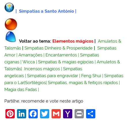
|
Simpatias a Santo António
|
Voltar ao tema:
Elementos mágicos
|
Amuletos &
Talismãs
|
Simpatias Dinheiro & Prosperidade
|
Simpatias
Amor
|
Amarrações
|
Encantamentos
|
Simpatias
ciganas
|
Wicca
|
Simpatias & magias egípcias
|
Amuletos &
Talismãs
|
Incensos mágicos
|
Simpatias
angelicais
|
Simpatias para engravidar
|
Feng Shui
|
Simpatias
para o Lar
|
Sortilégios
|
Simpatias, magias & feitiços rápidos
|
Magia das Fadas
|
Partilhe, recomende e vote neste artigo
Pi
Li
F
T
G
Y
Pr
S
nt
n
a
w
m
a
in
h