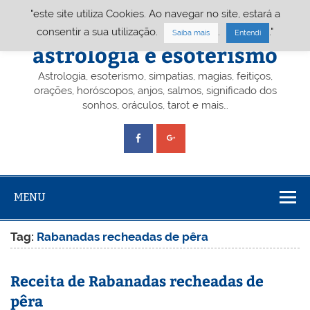
Skip
"este site utiliza Cookies. Ao navegar no site, estará a
to
content
Portal A&E – Portal
consentir a sua utilização.
.
."
Saiba mais
Entendi
astrologia e esoterismo
Astrologia, esoterismo, simpatias, magias, feitiços,
orações, horóscopos, anjos, salmos, significado dos
sonhos, oráculos, tarot e mais…
MENU
Tag:
Rabanadas recheadas de pêra
Receita de Rabanadas recheadas de
pêra