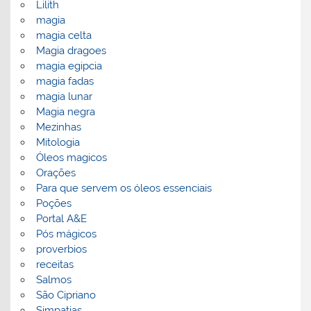
Lilith
magia
magia celta
Magia dragoes
magia egipcia
magia fadas
magia lunar
Magia negra
Mezinhas
Mitologia
Óleos magicos
Orações
Para que servem os óleos essenciais
Poções
Portal A&E
Pós mágicos
proverbios
receitas
Salmos
São Cipriano
Simpatias