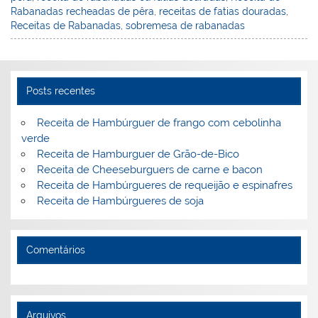
e
e
e
er
l
o
e
Rabanadas recheadas de pêra
,
receitas de fatias douradas
,
st
dI
b
o
Receitas de Rabanadas
,
sobremesa de rabanadas
n
o
M
o
ai
k
l
Posts recentes
Receita de Hambúrguer de frango com cebolinha
verde
Receita de Hamburguer de Grão-de-Bico
Receita de Cheeseburguers de carne e bacon
Receita de Hambúrgueres de requeijão e espinafres
Receita de Hambúrgueres de soja
Comentários
Arquivos