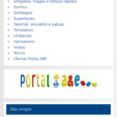
Simpatias, magias e feitiços rápidos
Sonhos
Sortilégios
Supertições
Talismãs, amuletos e patuás
Templarios
Umbanda
Vampirismo
Vodoo
Wicca
zTemas Portal A&E
Sites amigos