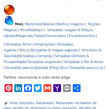
Mais
:
Mezinhas
|
Beleza
|
Banhos mágicos
|
Poções
Mágicas
|
Afrodite
|
Anjos
|
Simpatias, magias & feitiços
rápidos
|
Magia das Fadas
|
Horoscopos
|
Encantamentos
|
|
Simpatias Amor
|
Amarrações
|
Simpatias
ciganas
|
Wicca
|
Simpatias & magias egípcias
|
Amuletos &
Talismãs
|
Simpatias a Iemanjá
|
Simpatias Dinheiro &
Prosperidade
|
Simpatias angelicais
|
Simpatias a Sto Antonio
|
Simpatias para engravidar
|
Feng Shui
|
Simpatias para o Lar
|
Partilhe, recomende e vote neste artigo
Pi
Li
F
T
G
Y
Pr
S
nt
n
a
w
m
a
in
h
er
k
c
itt
ai
h
t
ar
fatias douradas
,
Rabanadas
,
Rabanadas recheadas de
pêra
,
receita de rabanadas ou fatias douradas
,
Receita de