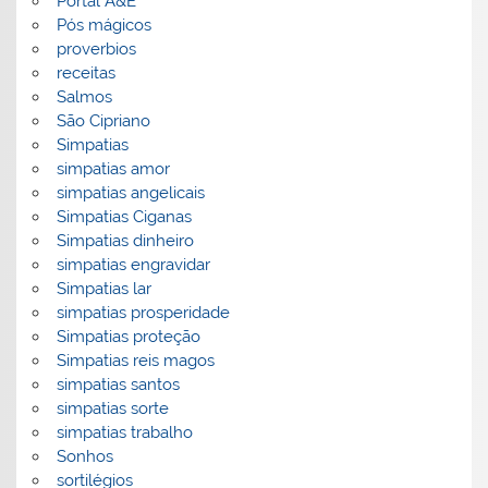
Portal A&E
Pós mágicos
proverbios
receitas
Salmos
São Cipriano
Simpatias
simpatias amor
simpatias angelicais
Simpatias Ciganas
Simpatias dinheiro
simpatias engravidar
Simpatias lar
simpatias prosperidade
Simpatias proteção
Simpatias reis magos
simpatias santos
simpatias sorte
simpatias trabalho
Sonhos
sortilégios