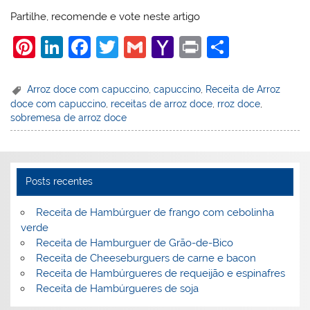
Partilhe, recomende e vote neste artigo
Pi
Li
F
T
G
Y
Pr
S
nt
n
a
w
m
a
in
h
er
k
c
itt
ai
h
t
ar
Arroz doce com capuccino
,
capuccino
,
Receita de Arroz
doce com capuccino
,
receitas de arroz doce
,
rroz doce
,
e
e
e
er
l
o
e
sobremesa de arroz doce
st
dI
b
o
n
o
M
o
ai
Posts recentes
k
l
Receita de Hambúrguer de frango com cebolinha
verde
Receita de Hamburguer de Grão-de-Bico
Receita de Cheeseburguers de carne e bacon
Receita de Hambúrgueres de requeijão e espinafres
Receita de Hambúrgueres de soja