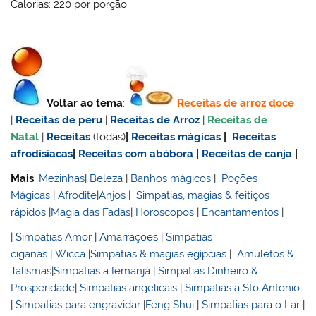
Calorias: 220 por porção
Voltar ao tema
:
Receitas de
arroz doce
|
Receitas de
peru
|
Receitas de Arroz
|
Receitas de
Natal
|
Receitas
(todas)
|
Receitas mágicas
|
Receitas
afrodisiacas
|
Receitas com abóbora
|
Receitas de canja
|
Mais
:
Mezinhas
|
Beleza
|
Banhos mágicos
|
Poções
Mágicas
|
Afrodite
|
Anjos
|
Simpatias, magias & feitiços
rápidos
|
Magia das Fadas
|
Horoscopos
|
Encantamentos
|
|
Simpatias Amor
|
Amarrações
|
Simpatias
ciganas
|
Wicca
|
Simpatias & magias egípcias
|
Amuletos &
Talismãs
|
Simpatias a Iemanjá
|
Simpatias Dinheiro &
Prosperidade
|
Simpatias angelicais
|
Simpatias a Sto Antonio
|
Simpatias para engravidar
|
Feng Shui
|
Simpatias para o Lar
|