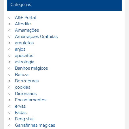
Categorias
A&E Portal
Afrodite
Amarrações
Amarrações Gratuitas
amuletos
anjos
apocrifos
astrologia
Banhos mágicos
Beleza
Benzeduras
cookies
Dicionarios
Encantamentos
ervas
Fadas
Feng shui
Garrafinhas mágicas