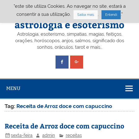
Skip
"este site utiliza Cookies. Ao navegar no site, estará a
to
content
Portal A&E – Portal
consentir a sua utilização.
.
."
Saiba mais
Entendi
astrologia e esoterismo
Astrologia, esoterismo, simpatias, magias, feitiços,
orações, horóscopos, anjos, salmos, significado dos
sonhos, oráculos, tarot e mais…
MENU
Tag:
Receita de Arroz doce com capuccino
Receita de Arroz doce com capuccino
sexta-feira
admin
receitas