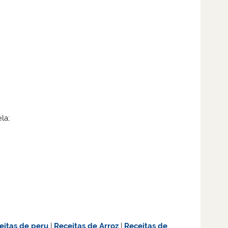
la;
eitas de
peru
|
Receitas de Arroz
|
Receitas de