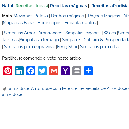
Natal
|
Receitas
(todas)
|
Receitas mágicas
|
Receitas afrodisi
Mais
:
Mezinhas
|
Beleza
|
Banhos mágicos
|
Poções Mágicas
|
Af
|
Magia das Fadas
|
Horoscopos
|
Encantamentos
|
|
Simpatias Amor
|
Amarrações
|
Simpatias ciganas
|
Wicca
|
Simpa
Talismãs
|
Simpatias a Iemanjá
|
Simpatias Dinheiro & Prosperidad
|
Simpatias para engravidar
|
Feng Shui
|
Simpatias para o Lar
|
Partilhe, recomende e vote neste artigo
Pi
Li
F
T
G
Y
Pr
S
nt
n
a
w
m
a
in
h
er
k
c
itt
ai
h
t
ar
arroz doce
,
Arroz doce com leite creme
,
Receita de Arroz doce
arroz doce
e
e
e
er
l
o
e
st
dI
b
o
n
o
M
o
ai