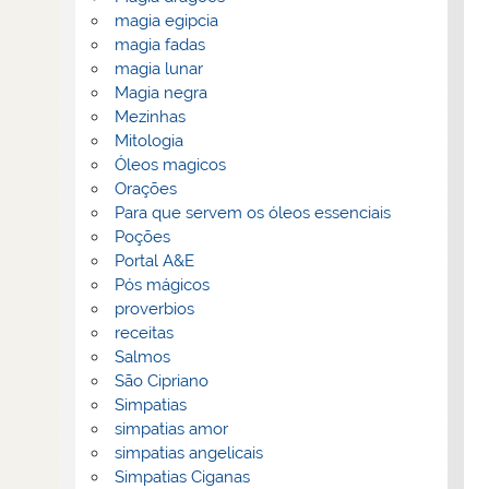
magia egipcia
magia fadas
magia lunar
Magia negra
Mezinhas
Mitologia
Óleos magicos
Orações
Para que servem os óleos essenciais
Poções
Portal A&E
Pós mágicos
proverbios
receitas
Salmos
São Cipriano
Simpatias
simpatias amor
simpatias angelicais
Simpatias Ciganas