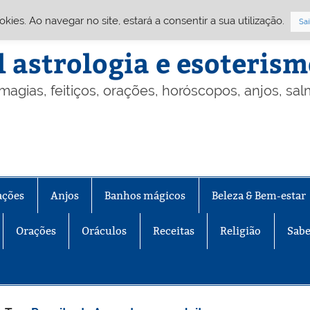
Cookies. Ao navegar no site, estará a consentir a sua utilização.
Sai
l astrologia e esoteris
 magias, feitiços, orações, horóscopos, anjos, sa
ações
Anjos
Banhos mágicos
Beleza & Bem-estar
Orações
Oráculos
Receitas
Religião
Sabe