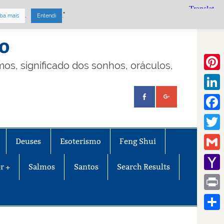
.
."
ba mais
Entendi
mo
lmos, significado dos sonhos, oráculos,
Pinte
Linke
Face
Twitt
Deuses
Esoterismo
Feng Shui
Gmail
r +
Salmos
Santos
Search Results
Yaho
Mail
Print
Share