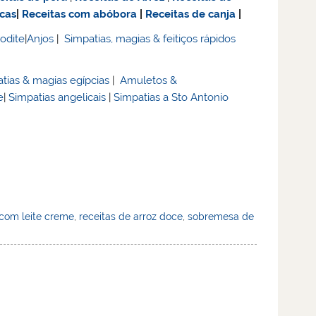
acas
|
Receitas com abóbora
|
Receitas de canja
|
rodite
|
Anjos
|
Simpatias, magias & feitiços rápidos
tias & magias egípcias
|
Amuletos &
e
|
Simpatias angelicais
|
Simpatias a Sto Antonio
 com leite creme
,
receitas de arroz doce
,
sobremesa de