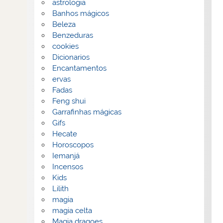
astrologia
Banhos mágicos
Beleza
Benzeduras
cookies
Dicionarios
Encantamentos
ervas
Fadas
Feng shui
Garrafinhas mágicas
Gifs
Hecate
Horoscopos
Iemanjá
Incensos
Kids
Lilith
magia
magia celta
Magia dragoes