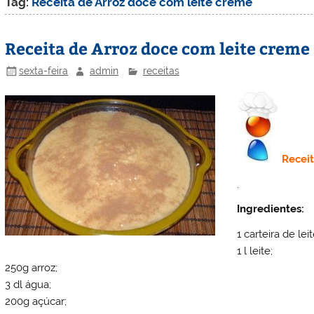
Tag:
Receita de Arroz doce com leite creme
Receita de Arroz doce com leite creme
sexta-feira
admin
receitas
Recei
.
Ingredientes:
1 carteira de lei
1 l leite;
250g arroz;
3 dl água;
200g açúcar;