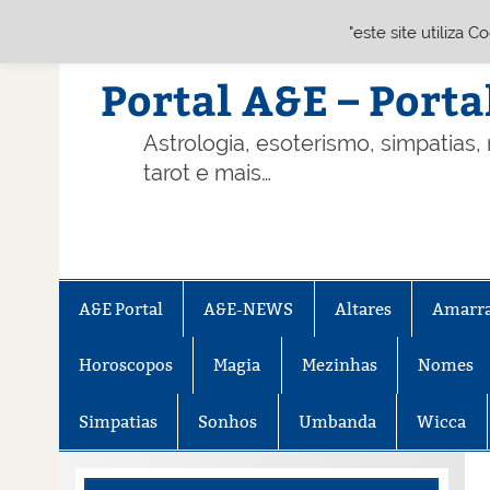
"este site utiliza 
Skip
to
content
Portal A&E – Porta
Astrologia, esoterismo, simpatias,
tarot e mais…
A&E Portal
A&E-NEWS
Altares
Amarr
Horoscopos
Magia
Mezinhas
Nomes
Simpatias
Sonhos
Umbanda
Wicca