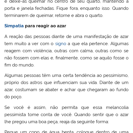
e deixe-as queimar no centro de seu quarto, mantendo a
porta e janela fechadas. Fique fora, enquanto isso. Quando
terminarem de queimar, retorne e abra o quarto.
Simpatia
para reagir ao azar
A reação das pessoas diante de uma manifestação de azar
tem muito a ver com o
signo
a que ela pertence. Algumas
reagem com violência, outras com calma, outras como se
não fossem com elas e, finalmente, como se aquilo fosse o
fim do mundo.
Algumas pessoas têm uma certa tendência ao pessimismo,
próprio dos astros que influenciam sua vida. Diante de um
azar, costumam se abater e achar que chegaram ao fundo
do poço.
Se você é assim, não permita que essa melancolia
pessimista tome conta de você. Quando sentir que o azar
lhe pregou uma boa peça, reaja da seguinte forma:
Pegue um copo de água benta, coloque dentro de uma