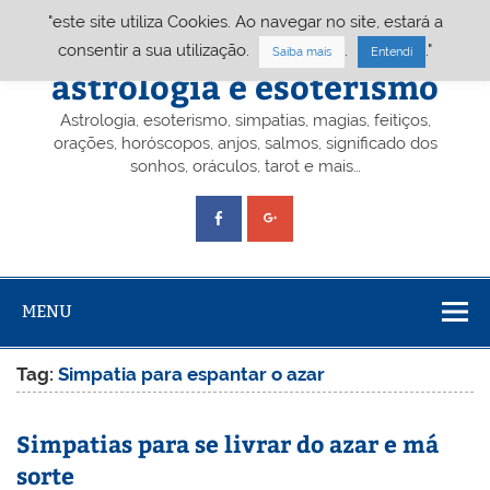
Skip
"este site utiliza Cookies. Ao navegar no site, estará a
to
content
Portal A&E – Portal
consentir a sua utilização.
.
."
Saiba mais
Entendi
astrologia e esoterismo
Astrologia, esoterismo, simpatias, magias, feitiços,
orações, horóscopos, anjos, salmos, significado dos
sonhos, oráculos, tarot e mais…
MENU
Tag:
Simpatia para espantar o azar
Simpatias para se livrar do azar e má
sorte