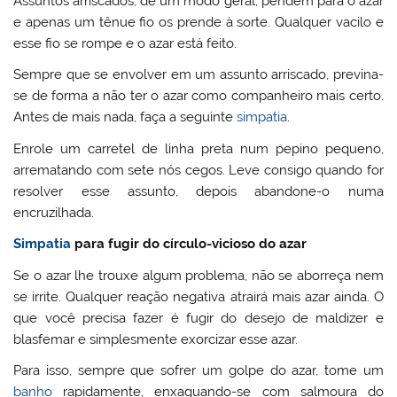
Assuntos arriscados, de um modo geral, pendem para o azar
e apenas um tênue fio os prende à sorte. Qualquer vacilo e
esse fio se rompe e o azar está feito.
Sempre que se envolver em um assunto arriscado, previna-
se de forma a não ter o azar como companheiro mais certo.
Antes de mais nada, faça a seguinte
simpatia
.
Enrole um carretel de linha preta num pepino pequeno,
arrematando com sete nós cegos. Leve consigo quando for
resolver esse assunto, depois abandone-o numa
encruzilhada.
Simpatia
para fugir do círculo-vicioso do azar
Se o azar lhe trouxe algum problema, não se aborreça nem
se irrite. Qualquer reação negativa atrairá mais azar ainda. O
que você precisa fazer é fugir do desejo de maldizer e
blasfemar e simplesmente exorcizar esse azar.
Para isso, sempre que sofrer um golpe do azar, tome um
banho
rapidamente, enxaguando-se com salmoura do