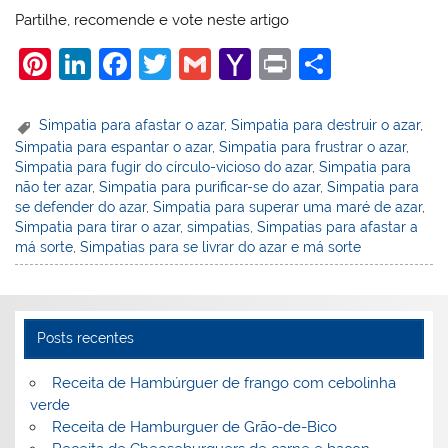
Partilhe, recomende e vote neste artigo
Pi
Li
F
T
G
Y
Pr
S
nt
n
a
w
m
a
in
h
er
k
c
itt
ai
h
t
ar
Simpatia para afastar o azar
,
Simpatia para destruir o azar
,
Simpatia para espantar o azar
,
Simpatia para frustrar o azar
,
e
e
e
er
l
o
e
Simpatia para fugir do círculo-vicioso do azar
,
Simpatia para
st
dI
b
o
não ter azar
,
Simpatia para purificar-se do azar
,
Simpatia para
se defender do azar
,
Simpatia para superar uma maré de azar
,
n
o
M
Simpatia para tirar o azar
,
simpatias
,
Simpatias para afastar a
o
ai
má sorte
,
Simpatias para se livrar do azar e má sorte
k
l
Posts recentes
Receita de Hambúrguer de frango com cebolinha
verde
Receita de Hamburguer de Grão-de-Bico