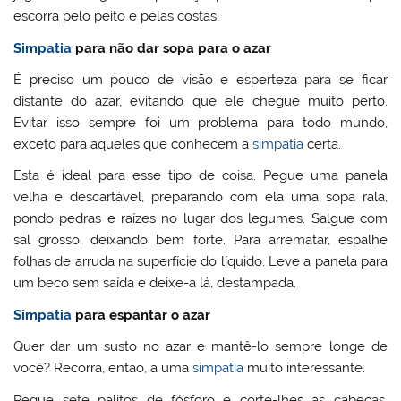
escorra pelo peito e pelas costas.
Simpatia
para não dar sopa para o azar
É preciso um pouco de visão e esperteza para se ficar
distante do azar, evitando que ele chegue muito perto.
Evitar isso sempre foi um problema para todo mundo,
exceto para aqueles que conhecem a
simpatia
certa.
Esta é ideal para esse tipo de coisa. Pegue uma panela
velha e descartável, preparando com ela uma sopa rala,
pondo pedras e raízes no lugar dos legumes. Salgue com
sal grosso, deixando bem forte. Para arrematar, espalhe
folhas de arruda na superfície do líquido. Leve a panela para
um beco sem saída e deixe-a lá, destampada.
Simpatia
para espantar o azar
Quer dar um susto no azar e mantê-lo sempre longe de
você? Recorra, então, a uma
simpatia
muito interessante.
Pegue sete palitos de fósforo e corte-lhes as cabeças,