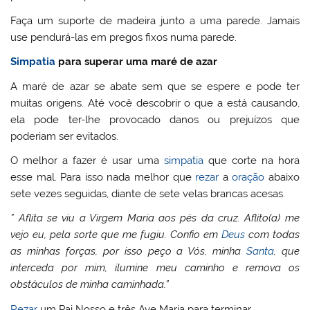
Faça um suporte de madeira junto a uma parede. Jamais
use pendurá-las em pregos fixos numa parede.
Simpatia
para superar uma maré de azar
A maré de azar se abate sem que se espere e pode ter
muitas origens. Até você descobrir o que a está causando,
ela pode ter-lhe provocado danos ou prejuízos que
poderiam ser evitados.
O melhor a fazer é usar uma
simpatia
que corte na hora
esse mal. Para isso nada melhor que
rezar
a
oração
abaixo
sete vezes seguidas, diante de sete velas brancas acesas.
” Aflita se viu a Virgem Maria aos pés da cruz. Aflito(a) me
vejo eu, pela sorte que me fugiu. Confio em
Deus
com todas
as minhas forças, por isso peço a Vós, minha
Santa
, que
interceda por mim, ilumine meu caminho e remova os
obstáculos de minha caminhada.”
Rezar
um Pai Nosso e três Ave Maria para terminar.