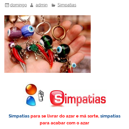
domingo
admin
Simpatias
Simpatias
para se livrar do azar e má sorte,
simpatias
para acabar com o azar