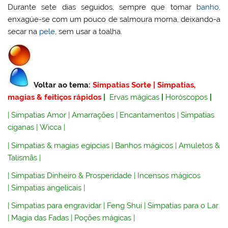
Durante sete dias seguidos, sempre que tomar
banho
,
enxagúe-se com um pouco de salmoura morna, deixando-a
secar na
pele
, sem usar a toalha.
Voltar ao tema:
Simpatias Sorte
|
Simpatias,
magias & feitiços rápidos
|
Ervas mágicas
|
Horóscopos
|
|
Simpatias Amor
|
Amarrações
|
Encantamentos
|
Simpatias
ciganas
|
Wicca
|
|
Simpatias & magias egípcias
|
Banhos mágicos
|
Amuletos &
Talismãs
|
|
Simpatias Dinheiro & Prosperidade
|
Incensos mágicos
|
Simpatias angelicais
|
|
Simpatias para engravidar
|
Feng Shui
|
Simpatias para o Lar
|
Magia das Fadas
|
Poções mágicas
|