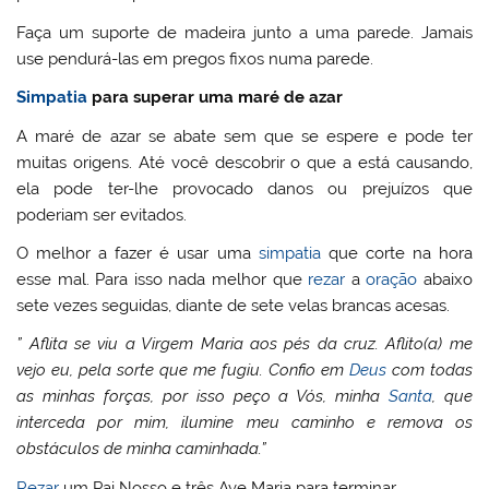
Faça um suporte de madeira junto a uma parede. Jamais
use pendurá-las em pregos fixos numa parede.
Simpatia
para superar uma maré de azar
A maré de azar se abate sem que se espere e pode ter
muitas origens. Até você descobrir o que a está causando,
ela pode ter-lhe provocado danos ou prejuízos que
poderiam ser evitados.
O melhor a fazer é usar uma
simpatia
que corte na hora
esse mal. Para isso nada melhor que
rezar
a
oração
abaixo
sete vezes seguidas, diante de sete velas brancas acesas.
” Aflita se viu a Virgem Maria aos pés da cruz. Aflito(a) me
vejo eu, pela sorte que me fugiu. Confio em
Deus
com todas
as minhas forças, por isso peço a Vós, minha
Santa
, que
interceda por mim, ilumine meu caminho e remova os
obstáculos de minha caminhada.”
Rezar
um Pai Nosso e três Ave Maria para terminar.