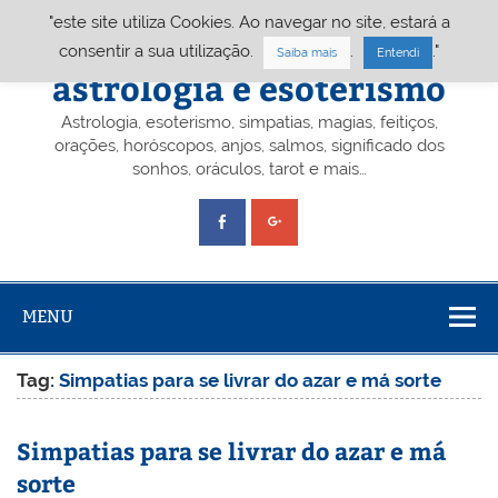
Skip
"este site utiliza Cookies. Ao navegar no site, estará a
to
content
Portal A&E – Portal
consentir a sua utilização.
.
."
Saiba mais
Entendi
astrologia e esoterismo
Astrologia, esoterismo, simpatias, magias, feitiços,
orações, horóscopos, anjos, salmos, significado dos
sonhos, oráculos, tarot e mais…
MENU
Tag:
Simpatias para se livrar do azar e má sorte
Simpatias para se livrar do azar e má
sorte