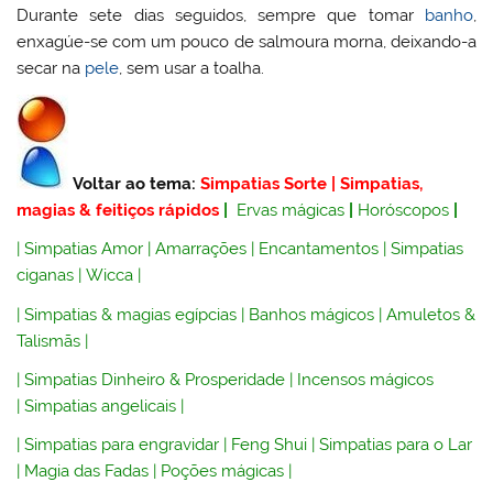
Durante sete dias seguidos, sempre que tomar
banho
,
enxagúe-se com um pouco de salmoura morna, deixando-a
secar na
pele
, sem usar a toalha.
Voltar ao tema:
Simpatias Sorte
|
Simpatias,
magias & feitiços rápidos
|
Ervas mágicas
|
Horóscopos
|
|
Simpatias Amor
|
Amarrações
|
Encantamentos
|
Simpatias
ciganas
|
Wicca
|
|
Simpatias & magias egípcias
|
Banhos mágicos
|
Amuletos &
Talismãs
|
|
Simpatias Dinheiro & Prosperidade
|
Incensos mágicos
|
Simpatias angelicais
|
|
Simpatias para engravidar
|
Feng Shui
|
Simpatias para o Lar
|
Magia das Fadas
|
Poções mágicas
|