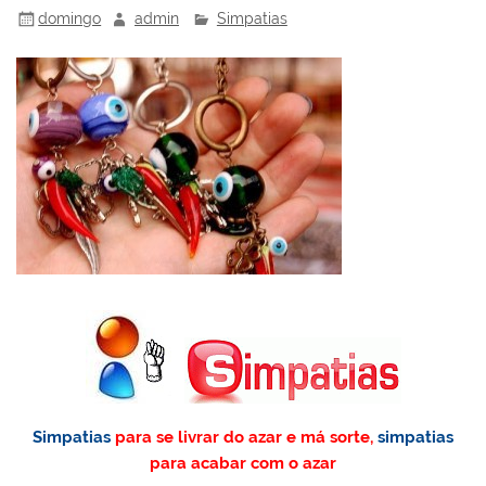
domingo
admin
Simpatias
Simpatias
para se livrar do azar e má sorte,
simpatias
para acabar com o azar