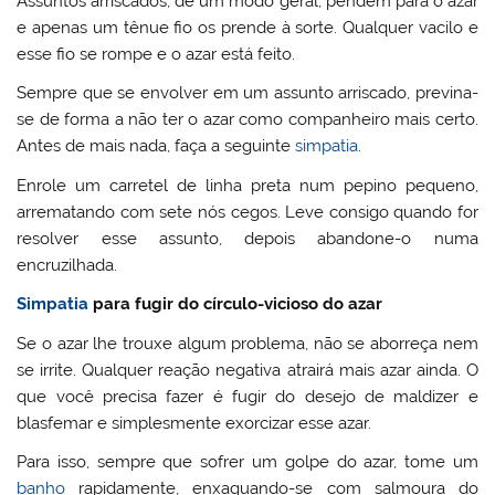
Assuntos arriscados, de um modo geral, pendem para o azar
e apenas um tênue fio os prende à sorte. Qualquer vacilo e
esse fio se rompe e o azar está feito.
Sempre que se envolver em um assunto arriscado, previna-
se de forma a não ter o azar como companheiro mais certo.
Antes de mais nada, faça a seguinte
simpatia
.
Enrole um carretel de linha preta num pepino pequeno,
arrematando com sete nós cegos. Leve consigo quando for
resolver esse assunto, depois abandone-o numa
encruzilhada.
Simpatia
para fugir do círculo-vicioso do azar
Se o azar lhe trouxe algum problema, não se aborreça nem
se irrite. Qualquer reação negativa atrairá mais azar ainda. O
que você precisa fazer é fugir do desejo de maldizer e
blasfemar e simplesmente exorcizar esse azar.
Para isso, sempre que sofrer um golpe do azar, tome um
banho
rapidamente, enxaguando-se com salmoura do