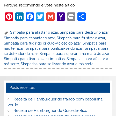
Partilhe, recomende e vote neste artigo
Pi
Li
F
T
G
Y
Pr
S
nt
n
a
w
m
a
in
h
er
k
c
itt
ai
h
t
ar
Simpatia para afastar o azar
,
Simpatia para destruir o azar
,
Simpatia para espantar o azar
,
Simpatia para frustrar o azar
,
e
e
e
er
l
o
e
Simpatia para fugir do círculo-vicioso do azar
,
Simpatia para
st
dI
b
o
não ter azar
,
Simpatia para purificar-se do azar
,
Simpatia para
se defender do azar
,
Simpatia para superar uma maré de azar
,
n
o
M
Simpatia para tirar o azar
,
simpatias
,
Simpatias para afastar a
o
ai
má sorte
,
Simpatias para se livrar do azar e má sorte
k
l
Posts recentes
Receita de Hambúrguer de frango com cebolinha
verde
Receita de Hamburguer de Grão-de-Bico