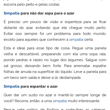
escorra pelo peito e pelas costas.
Simpatia
para não dar sopa para o azar
É preciso um pouco de visão e esperteza para se ficar
distante do azar, evitando que ele chegue muito perto.
Evitar isso sempre foi um problema para todo mundo,
exceto para aqueles que conhecem a
simpatia
certa.
Esta é ideal para esse tipo de coisa. Pegue uma panela
velha e descartável, preparando com ela uma sopa rala,
pondo pedras e raízes no lugar dos legumes. Salgue com
sal grosso, deixando bem forte. Para arrematar, espalhe
folhas de arruda na superfície do líquido. Leve a panela para
um beco sem saída e deixe-a lá, destampada.
Simpatia
para espantar o azar
Quer dar um susto no azar e mantê-lo sempre longe de
você? Recorra, então, a uma
simpatia
muito interessante.
Pegue sete palitos de fósforo e corte-lhes as cabeças,