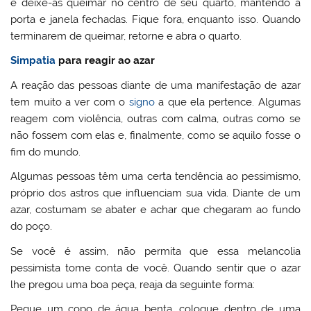
e deixe-as queimar no centro de seu quarto, mantendo a
porta e janela fechadas. Fique fora, enquanto isso. Quando
terminarem de queimar, retorne e abra o quarto.
Simpatia
para reagir ao azar
A reação das pessoas diante de uma manifestação de azar
tem muito a ver com o
signo
a que ela pertence. Algumas
reagem com violência, outras com calma, outras como se
não fossem com elas e, finalmente, como se aquilo fosse o
fim do mundo.
Algumas pessoas têm uma certa tendência ao pessimismo,
próprio dos astros que influenciam sua vida. Diante de um
azar, costumam se abater e achar que chegaram ao fundo
do poço.
Se você é assim, não permita que essa melancolia
pessimista tome conta de você. Quando sentir que o azar
lhe pregou uma boa peça, reaja da seguinte forma:
Pegue um copo de água benta, coloque dentro de uma