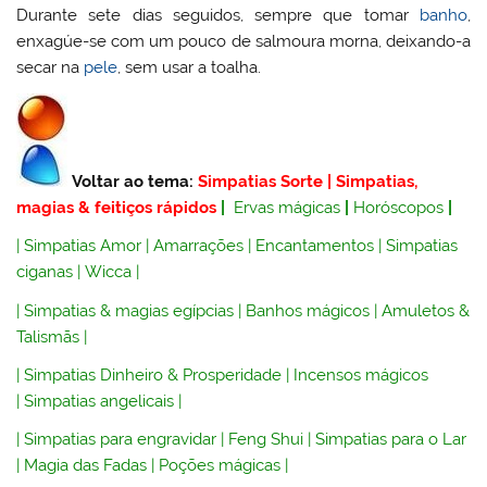
Durante sete dias seguidos, sempre que tomar
banho
,
enxagúe-se com um pouco de salmoura morna, deixando-a
secar na
pele
, sem usar a toalha.
Voltar ao tema:
Simpatias Sorte
|
Simpatias,
magias & feitiços rápidos
|
Ervas mágicas
|
Horóscopos
|
|
Simpatias Amor
|
Amarrações
|
Encantamentos
|
Simpatias
ciganas
|
Wicca
|
|
Simpatias & magias egípcias
|
Banhos mágicos
|
Amuletos &
Talismãs
|
|
Simpatias Dinheiro & Prosperidade
|
Incensos mágicos
|
Simpatias angelicais
|
|
Simpatias para engravidar
|
Feng Shui
|
Simpatias para o Lar
|
Magia das Fadas
|
Poções mágicas
|