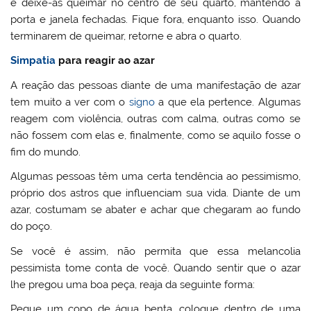
e deixe-as queimar no centro de seu quarto, mantendo a
porta e janela fechadas. Fique fora, enquanto isso. Quando
terminarem de queimar, retorne e abra o quarto.
Simpatia
para reagir ao azar
A reação das pessoas diante de uma manifestação de azar
tem muito a ver com o
signo
a que ela pertence. Algumas
reagem com violência, outras com calma, outras como se
não fossem com elas e, finalmente, como se aquilo fosse o
fim do mundo.
Algumas pessoas têm uma certa tendência ao pessimismo,
próprio dos astros que influenciam sua vida. Diante de um
azar, costumam se abater e achar que chegaram ao fundo
do poço.
Se você é assim, não permita que essa melancolia
pessimista tome conta de você. Quando sentir que o azar
lhe pregou uma boa peça, reaja da seguinte forma:
Pegue um copo de água benta, coloque dentro de uma