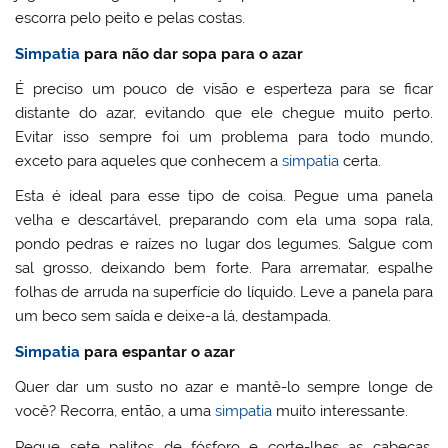
escorra pelo peito e pelas costas.
Simpatia
para não dar sopa para o azar
É preciso um pouco de visão e esperteza para se ficar
distante do azar, evitando que ele chegue muito perto.
Evitar isso sempre foi um problema para todo mundo,
exceto para aqueles que conhecem a
simpatia
certa.
Esta é ideal para esse tipo de coisa. Pegue uma panela
velha e descartável, preparando com ela uma sopa rala,
pondo pedras e raízes no lugar dos legumes. Salgue com
sal grosso, deixando bem forte. Para arrematar, espalhe
folhas de arruda na superfície do líquido. Leve a panela para
um beco sem saída e deixe-a lá, destampada.
Simpatia
para espantar o azar
Quer dar um susto no azar e mantê-lo sempre longe de
você? Recorra, então, a uma
simpatia
muito interessante.
Pegue sete palitos de fósforo e corte-lhes as cabeças,