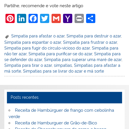
Partilhe, recomende e vote neste artigo
Pi
Li
F
T
G
Y
Pr
S
nt
n
a
w
m
a
in
h
er
k
c
itt
ai
h
t
ar
Simpatia para afastar o azar
,
Simpatia para destruir o azar
,
Simpatia para espantar o azar
,
Simpatia para frustrar o azar
,
e
e
e
er
l
o
e
Simpatia para fugir do círculo-vicioso do azar
,
Simpatia para
st
dI
b
o
não ter azar
,
Simpatia para purificar-se do azar
,
Simpatia para
se defender do azar
,
Simpatia para superar uma maré de azar
,
n
o
M
Simpatia para tirar o azar
,
simpatias
,
Simpatias para afastar a
o
ai
má sorte
,
Simpatias para se livrar do azar e má sorte
k
l
Posts recentes
Receita de Hambúrguer de frango com cebolinha
verde
Receita de Hamburguer de Grão-de-Bico