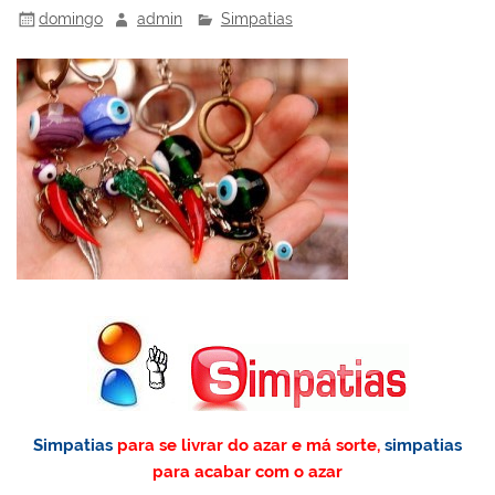
domingo
admin
Simpatias
Simpatias
para se livrar do azar e má sorte,
simpatias
para acabar com o azar