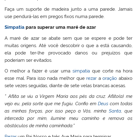
Faça um suporte de madeira junto a uma parede. Jamais
use pendurá-las em pregos fixos numa parede.
Simpatia
para superar uma maré de azar
A maré de azar se abate sem que se espere e pode ter
muitas origens. Até você descobrir o que a está causando,
ela pode ter-lhe provocado danos ou prejuízos que
poderiam ser evitados.
O melhor a fazer é usar uma
simpatia
que corte na hora
esse mal. Para isso nada melhor que
rezar
a
oração
abaixo
sete vezes seguidas, diante de sete velas brancas acesas.
” Aflita se viu a Virgem Maria aos pés da cruz. Aflito(a) me
vejo eu, pela sorte que me fugiu. Confio em
Deus
com todas
as minhas forças, por isso peço a Vós, minha
Santa
, que
interceda por mim, ilumine meu caminho e remova os
obstáculos de minha caminhada.”
Rezar
um Pai Nosso e três Ave Maria para terminar.