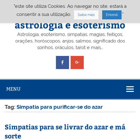
Skip
"este site utiliza Cookies. Ao navegar no site, estará a
to
content
Portal A&E – Portal
consentir a sua utilização.
.
."
Saiba mais
Entendi
astrologia e esoterismo
Astrologia, esoterismo, simpatias, magias, feitiços,
orações, horóscopos, anjos, salmos, significado dos
sonhos, oráculos, tarot e mais…
MENU
Tag:
Simpatia para purificar-se do azar
Simpatias para se livrar do azar e má
sorte