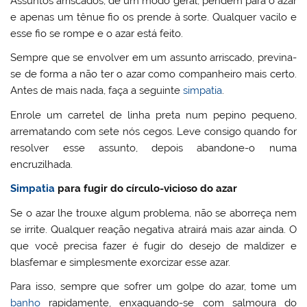
Assuntos arriscados, de um modo geral, pendem para o azar
e apenas um tênue fio os prende à sorte. Qualquer vacilo e
esse fio se rompe e o azar está feito.
Sempre que se envolver em um assunto arriscado, previna-
se de forma a não ter o azar como companheiro mais certo.
Antes de mais nada, faça a seguinte
simpatia
.
Enrole um carretel de linha preta num pepino pequeno,
arrematando com sete nós cegos. Leve consigo quando for
resolver esse assunto, depois abandone-o numa
encruzilhada.
Simpatia
para fugir do círculo-vicioso do azar
Se o azar lhe trouxe algum problema, não se aborreça nem
se irrite. Qualquer reação negativa atrairá mais azar ainda. O
que você precisa fazer é fugir do desejo de maldizer e
blasfemar e simplesmente exorcizar esse azar.
Para isso, sempre que sofrer um golpe do azar, tome um
banho
rapidamente, enxaguando-se com salmoura do