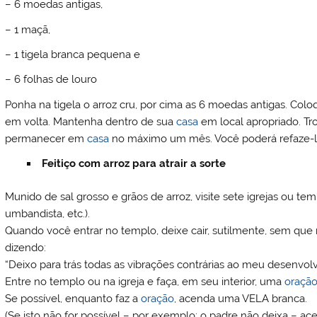
– 6 moedas antigas,
– 1 maçã,
– 1 tigela branca pequena e
– 6 folhas de louro
Ponha na tigela o arroz cru, por cima as 6 moedas antigas. Colo
em volta. Mantenha dentro de sua
casa
em local apropriado. T
permanecer em
casa
no máximo um mês. Você poderá refaze-l
Feitiço com arroz para atrair a sorte
Munido de sal grosso e grãos de arroz, visite sete igrejas ou tem
umbandista, etc.).
Quando você entrar no templo, deixe cair, sutilmente, sem qu
dizendo:
“Deixo para trás todas as vibrações contrárias ao meu desenvol
Entre no templo ou na igreja e faça, em seu interior, uma
oraçã
Se possível, enquanto faz a
oração
, acenda uma VELA branca.
(Se isto não for possível – por exemplo: o padre não deixa – a