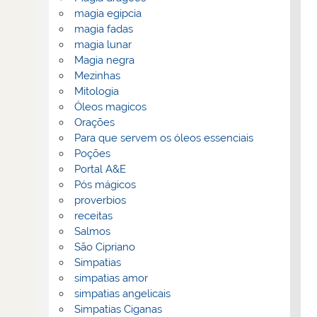
magia egipcia
magia fadas
magia lunar
Magia negra
Mezinhas
Mitologia
Óleos magicos
Orações
Para que servem os óleos essenciais
Poções
Portal A&E
Pós mágicos
proverbios
receitas
Salmos
São Cipriano
Simpatias
simpatias amor
simpatias angelicais
Simpatias Ciganas