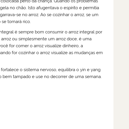
 colocada perto da criança. Quando os problemas
a no chão. Isto afugentava o espírito e permitia
garrava-se no arroz. Ao se cozinhar o arroz, se um
 se tornará rico.
ntegral é sempre bom consumir o arroz integral por
de arroz ou simplesmente um arroz doce, é uma
ocê for comer o arroz visualize dinheiro, a
Quando for cozinhar o arroz visualize as mudanças em
 fortalece o sistema nervoso, equilibra o yin e yang
ro bem tampado e use no decorrer de uma semana.