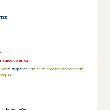
roz
s
mágico do arroz
 arroz
,
simpatias
com arroz, receitas mágicas com
e mágico…
ilidade, proteção.