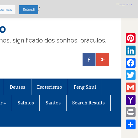
.
."
ba mais
Entendi
mo
lmos, significado dos sonhos, oráculos,
Pinte
Linke
Face
Twitt
Deuses
Esoterismo
Feng Shui
Gmail
r +
Salmos
Santos
Search Results
Yaho
Mail
Print
Share