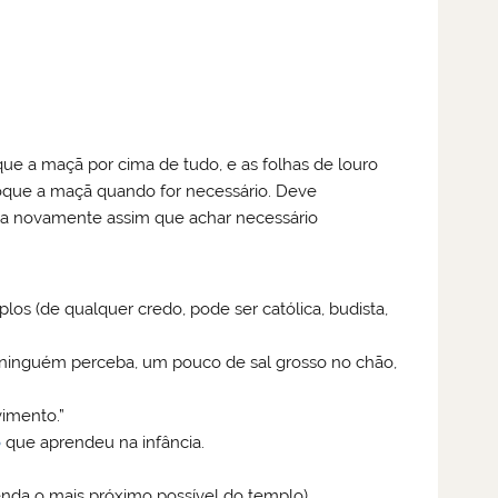
que a maçã por cima de tudo, e as folhas de louro
roque a maçã quando for necessário. Deve
a novamente assim que achar necessário
plos (de qualquer credo, pode ser católica, budista,
e ninguém perceba, um pouco de sal grosso no chão,
vimento.”
o
que aprendeu na infância.
cenda o mais próximo possível do templo)