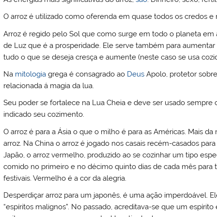
O arroz é utilizado como oferenda em quase todos os credos e r
Arroz é regido pelo Sol que como surge em todo o planeta em
de Luz que é a prosperidade. Ele serve também para aumentar a fe
tudo o que se deseja cresça e aumente (neste caso se usa cozid
Na
mitologia
grega é consagrado ao
Deus
Apolo, protetor sobre
relacionada á magia da lua.
Seu poder se fortalece na Lua Cheia e deve ser usado sempre 
indicado seu cozimento.
O arroz é para a Ásia o que o milho é para as Américas. Mais
arroz. Na China o arroz é jogado nos casais recém-casados para l
Japão, o arroz vermelho, produzido ao se cozinhar um tipo espec
comido no primeiro e no décimo quinto dias de cada mês para t
festivais. Vermelho é a cor da alegria.
Desperdiçar arroz para um japonês, é uma ação imperdoável. E
“espíritos malignos”. No passado, acreditava-se que um espírito