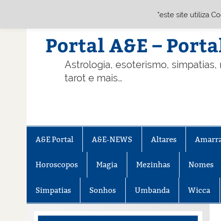
"este site utiliza 
Skip
to
content
Portal A&E – Porta
Astrologia, esoterismo, simpatias,
tarot e mais…
A&E Portal
A&E-NEWS
Altares
Amarr
Horoscopos
Magia
Mezinhas
Nomes
Simpatias
Sonhos
Umbanda
Wicca