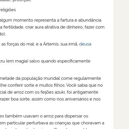
eligiões
 algum momento representa a fartura e abundância
rtilidade, criar aura atrativa de dinheiro, fazer com
o).
 as forças do mal; e a Ártemis, sua irmã,
deusa
cru (em magia) salvo quando especificamente
 da metade da população mundial come regularmente
he conferir sorte e muitos filhos. Você sabia que no
ial de arroz com os feijões azuki, foi antigamente
razer boa sorte, assim como nos aniversários e nos
les também usavam o arroz para dispersar os
 em particular perturbava as crianças que choravam a