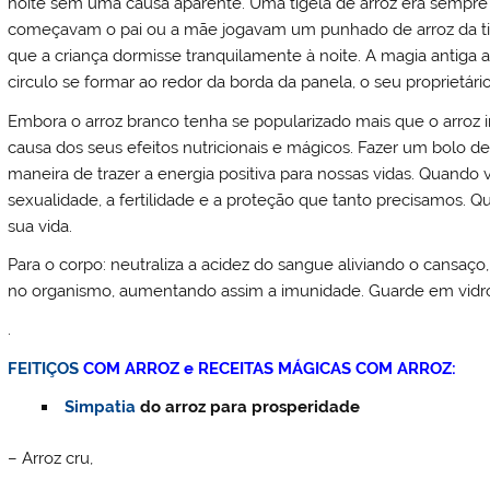
noite sem uma causa aparente. Uma tigela de arroz era sempre
começavam o pai ou a mãe jogavam um punhado de arroz da tigel
que a criança dormisse tranquilamente à noite. A magia antiga a
circulo se formar ao redor da borda da panela, o seu proprietário
Embora o arroz branco tenha se popularizado mais que o arroz i
causa dos seus efeitos nutricionais e mágicos. Fazer um bolo 
maneira de trazer a energia positiva para nossas vidas. Quando v
sexualidade, a fertilidade e a proteção que tanto precisamos. 
sua vida.
Para o corpo: neutraliza a acidez do sangue aliviando o cansaço,
no organismo, aumentando assim a imunidade. Guarde em vid
.
FEITIÇOS
COM ARROZ e RECEITAS MÁGICAS COM ARROZ:
Simpatia
do arroz para prosperidade
– Arroz cru,