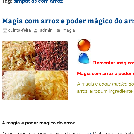
Tag:
simpatias com arroz
Magia com arroz e poder mágico do ar
quinta-feira
admin
magia
Elementos mágico
Magia com arroz e poder 
A magia e
poder mágico do
arroz, arroz um ingredient
.
.
A magia e poder mágico do arroz
As energias mais significativas do arroz,
são
: Dinheiro, sexo, fert