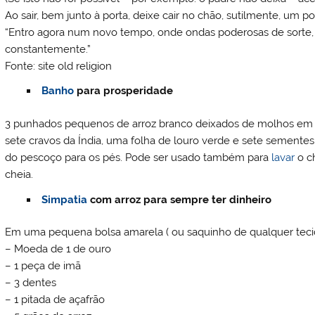
Ao sair, bem junto à porta, deixe cair no chão, sutilmente, um po
“Entro agora num novo tempo, onde ondas poderosas de sor
constantemente.”
Fonte: site old religion
Banho
para prosperidade
3 punhados pequenos de arroz branco deixados de molhos em tr
sete cravos da Índia, uma folha de louro verde e sete semente
do pescoço para os pés. Pode ser usado também para
lavar
o c
cheia.
Simpatia
com arroz para sempre ter dinheiro
Em uma pequena bolsa amarela ( ou saquinho de qualquer tecid
– Moeda de 1 de ouro
– 1 peça de imã
– 3 dentes
– 1 pitada de açafrão