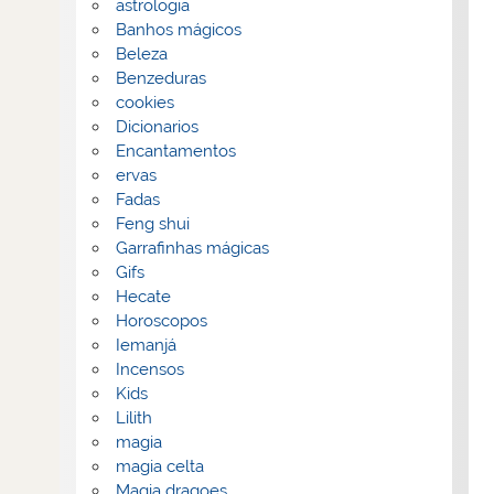
astrologia
Banhos mágicos
Beleza
Benzeduras
cookies
Dicionarios
Encantamentos
ervas
Fadas
Feng shui
Garrafinhas mágicas
Gifs
Hecate
Horoscopos
Iemanjá
Incensos
Kids
Lilith
magia
magia celta
Magia dragoes