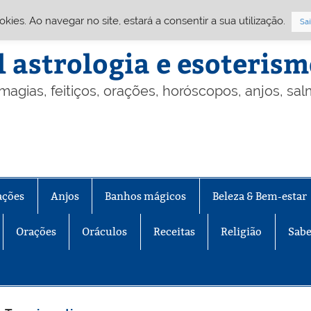
Cookies. Ao navegar no site, estará a consentir a sua utilização.
Sai
l astrologia e esoteris
 magias, feitiços, orações, horóscopos, anjos, sa
ações
Anjos
Banhos mágicos
Beleza & Bem-estar
Orações
Oráculos
Receitas
Religião
Sabe