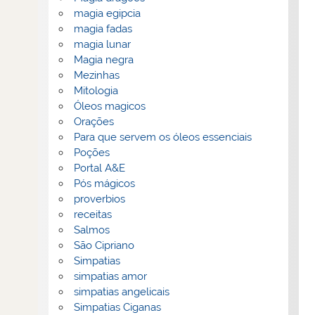
magia egipcia
magia fadas
magia lunar
Magia negra
Mezinhas
Mitologia
Óleos magicos
Orações
Para que servem os óleos essenciais
Poções
Portal A&E
Pós mágicos
proverbios
receitas
Salmos
São Cipriano
Simpatias
simpatias amor
simpatias angelicais
Simpatias Ciganas