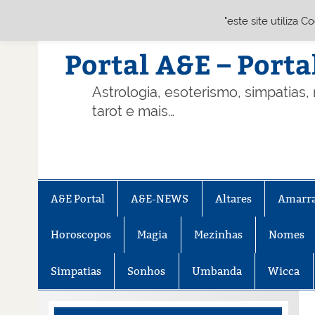
"este site utiliza 
Skip
to
content
Portal A&E – Porta
Astrologia, esoterismo, simpatias,
tarot e mais…
A&E Portal
A&E-NEWS
Altares
Amarr
Horoscopos
Magia
Mezinhas
Nomes
Simpatias
Sonhos
Umbanda
Wicca