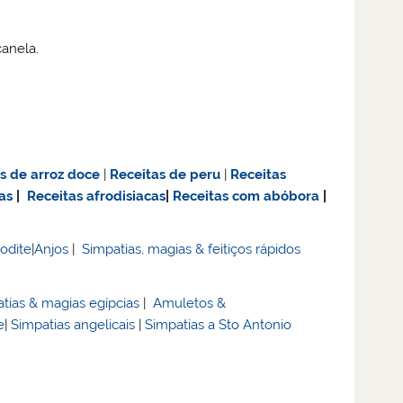
canela.
as de
arroz doce
|
Receitas de
peru
|
Receitas
as
|
Receitas afrodisiacas
|
Receitas com abóbora
|
rodite
|
Anjos
|
Simpatias, magias & feitiços rápidos
tias & magias egípcias
|
Amuletos &
e
|
Simpatias angelicais
|
Simpatias a Sto Antonio