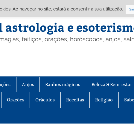
Cookies. Ao navegar no site, estará a consentir a sua utilização.
Sai
l astrologia e esoteris
 magias, feitiços, orações, horóscopos, anjos, sa
ações
Anjos
Banhos mágicos
Beleza & Bem-estar
Orações
Oráculos
Receitas
Religião
Sabe