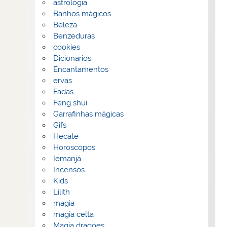
astrologia
Banhos mágicos
Beleza
Benzeduras
cookies
Dicionarios
Encantamentos
ervas
Fadas
Feng shui
Garrafinhas mágicas
Gifs
Hecate
Horoscopos
Iemanjá
Incensos
Kids
Lilith
magia
magia celta
Magia dragoes