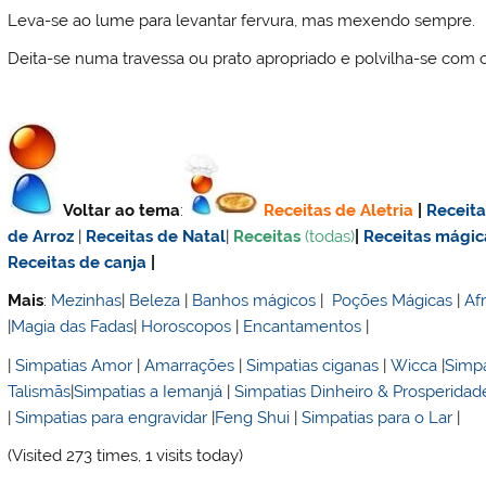
Leva-se ao lume para levantar fervura, mas mexendo sempre.
Deita-se numa travessa ou prato apropriado e polvilha-se com 
Voltar ao tema
:
Receitas de Aletria
|
Receit
de Arroz
|
Receitas de Natal
|
Receitas
(todas)
|
Receitas mágic
Receitas de canja
|
Mais
:
Mezinhas
|
Beleza
|
Banhos mágicos
|
Poções Mágicas
|
Af
|
Magia das Fadas
|
Horoscopos
|
Encantamentos
|
|
Simpatias Amor
|
Amarrações
|
Simpatias ciganas
|
Wicca
|
Simpa
Talismãs
|
Simpatias a Iemanjá
|
Simpatias Dinheiro & Prosperidad
|
Simpatias para engravidar
|
Feng Shui
|
Simpatias para o Lar
|
(Visited 273 times, 1 visits today)