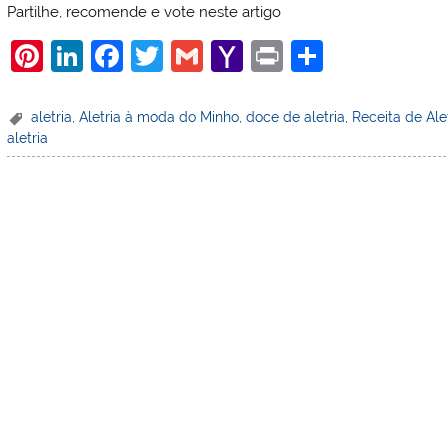
Partilhe, recomende e vote neste artigo
Pi
Li
F
T
G
Y
Pr
S
nt
n
a
w
m
a
in
h
er
k
c
itt
ai
h
t
ar
aletria
,
Aletria à moda do Minho
,
doce de aletria
,
Receita de Ale
aletria
e
e
e
er
l
o
e
st
dI
b
o
n
o
M
o
ai
k
l