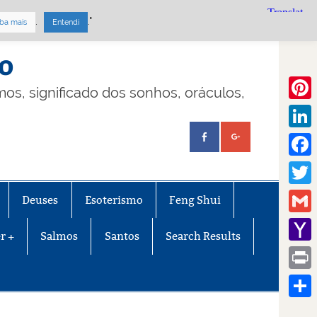
.
."
ba mais
Entendi
mo
lmos, significado dos sonhos, oráculos,
Pinte
Linke
Face
Twitt
Deuses
Esoterismo
Feng Shui
Gmail
r +
Salmos
Santos
Search Results
Yaho
Mail
Print
Share