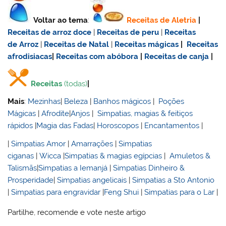
Voltar ao tema
:
Receitas de Aletria
|
Receitas de
arroz doce
|
Receitas de
peru
|
Receitas
de Arroz
|
Receitas de Natal
|
Receitas mágicas
|
Receitas
afrodisiacas
|
Receitas com abóbora
|
Receitas de canja
|
Receitas
(todas)
|
Mais
:
Mezinhas
|
Beleza
|
Banhos mágicos
|
Poções
Mágicas
|
Afrodite
|
Anjos
|
Simpatias, magias & feitiços
rápidos
|
Magia das Fadas
|
Horoscopos
|
Encantamentos
|
|
Simpatias Amor
|
Amarrações
|
Simpatias
ciganas
|
Wicca
|
Simpatias & magias egípcias
|
Amuletos &
Talismãs
|
Simpatias a Iemanjá
|
Simpatias Dinheiro &
Prosperidade
|
Simpatias angelicais
|
Simpatias a Sto Antonio
|
Simpatias para engravidar
|
Feng Shui
|
Simpatias para o Lar
|
Partilhe, recomende e vote neste artigo