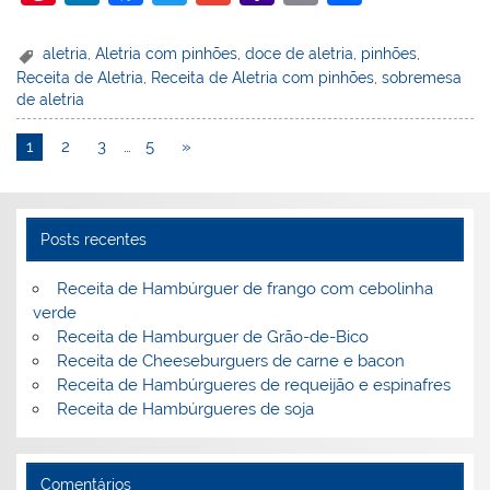
nt
n
a
w
m
a
in
h
er
k
c
itt
ai
h
t
ar
aletria
,
Aletria com pinhões
,
doce de aletria
,
pinhões
,
Receita de Aletria
,
Receita de Aletria com pinhões
,
sobremesa
e
e
e
er
l
o
e
de aletria
st
dI
b
o
1
2
3
…
5
»
n
o
M
o
ai
k
l
Posts recentes
Receita de Hambúrguer de frango com cebolinha
verde
Receita de Hamburguer de Grão-de-Bico
Receita de Cheeseburguers de carne e bacon
Receita de Hambúrgueres de requeijão e espinafres
Receita de Hambúrgueres de soja
Comentários