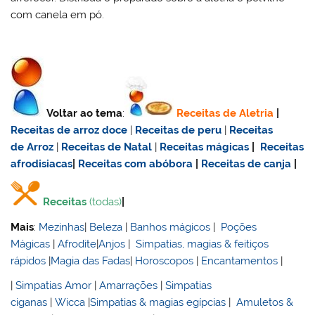
com canela em pó.
Voltar ao tema
:
Receitas de Aletria
|
Receitas de
arroz doce
|
Receitas de
peru
|
Receitas
de Arroz
|
Receitas de Natal
|
Receitas mágicas
|
Receitas
afrodisiacas
|
Receitas com abóbora
|
Receitas de canja
|
Receitas
(todas)
|
Mais
:
Mezinhas
|
Beleza
|
Banhos mágicos
|
Poções
Mágicas
|
Afrodite
|
Anjos
|
Simpatias, magias & feitiços
rápidos
|
Magia das Fadas
|
Horoscopos
|
Encantamentos
|
|
Simpatias Amor
|
Amarrações
|
Simpatias
ciganas
|
Wicca
|
Simpatias & magias egípcias
|
Amuletos &