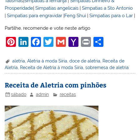
Talismãs
|
Simpatias a Iemanjá
|
Simpatias Dinheiro &
Prosperidade
|
Simpatias angelicais
|
Simpatias a Sto Antonio
|
Simpatias para engravidar
|
Feng Shui
|
Simpatias para o Lar
|
Partilhe, recomende e vote neste artigo
Pi
Li
F
T
G
Y
Pr
S
nt
n
a
w
m
a
in
h
er
k
c
itt
ai
h
t
ar
aletria
,
Aletria à moda Síria
,
doce de aletria
,
Receita de
Aletria
,
Receita de Aletria à moda Síria
,
sobremesa de aletria
e
e
e
er
l
o
e
st
dI
b
o
Receita de Aletria com pinhões
n
o
M
sábado
admin
receitas
o
ai
k
l