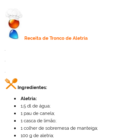
Receita de Tronco de
Aletria
.
.
.
Ingredientes:
Aletria:
1,5 dl de água;
1 pau de canela;
1 casca de limão;
1 colher de sobremesa de manteiga;
100 g de aletria;