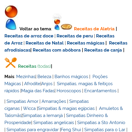
Voltar ao tema
:
Receitas de Aletria
|
Receitas de
arroz doce
|
Receitas de
peru
|
Receitas
de Arroz
|
Receitas de Natal
|
Receitas mágicas
|
Receitas
afrodisiacas
|
Receitas com abóbora
|
Receitas de canja
|
Receitas
(todas)
|
Mais
:
Mezinhas
|
Beleza
|
Banhos mágicos
|
Poções
Mágicas
|
Afrodite
|
Anjos
|
Simpatias, magias & feitiços
rápidos
|
Magia das Fadas
|
Horoscopos
|
Encantamentos
|
|
Simpatias Amor
|
Amarrações
|
Simpatias
ciganas
|
Wicca
|
Simpatias & magias egípcias
|
Amuletos &
Talismãs
|
Simpatias a Iemanjá
|
Simpatias Dinheiro &
Prosperidade
|
Simpatias angelicais
|
Simpatias a Sto Antonio
|
Simpatias para engravidar
|
Feng Shui
|
Simpatias para o Lar
|