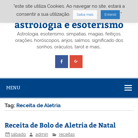
Skip
"este site utiliza Cookies. Ao navegar no site, estará a
to
content
Portal A&E – Portal
consentir a sua utilização.
.
."
Saiba mais
Entendi
astrologia e esoterismo
Astrologia, esoterismo, simpatias, magias, feitiços,
orações, horóscopos, anjos, salmos, significado dos
sonhos, oráculos, tarot e mais…
MENU
Tag:
Receita de Aletria
Receita de Bolo de Aletria de Natal
sábado
admin
receitas