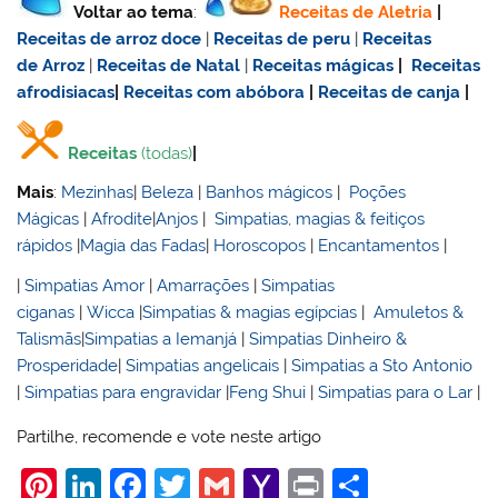
Voltar ao tema
:
Receitas de Aletria
|
Receitas de
arroz doce
|
Receitas de
peru
|
Receitas
de Arroz
|
Receitas de Natal
|
Receitas mágicas
|
Receitas
afrodisiacas
|
Receitas com abóbora
|
Receitas de canja
|
Receitas
(todas)
|
Mais
:
Mezinhas
|
Beleza
|
Banhos mágicos
|
Poções
Mágicas
|
Afrodite
|
Anjos
|
Simpatias, magias & feitiços
rápidos
|
Magia das Fadas
|
Horoscopos
|
Encantamentos
|
|
Simpatias Amor
|
Amarrações
|
Simpatias
ciganas
|
Wicca
|
Simpatias & magias egípcias
|
Amuletos &
Talismãs
|
Simpatias a Iemanjá
|
Simpatias Dinheiro &
Prosperidade
|
Simpatias angelicais
|
Simpatias a Sto Antonio
|
Simpatias para engravidar
|
Feng Shui
|
Simpatias para o Lar
|
Partilhe, recomende e vote neste artigo
Pi
Li
F
T
G
Y
Pr
S