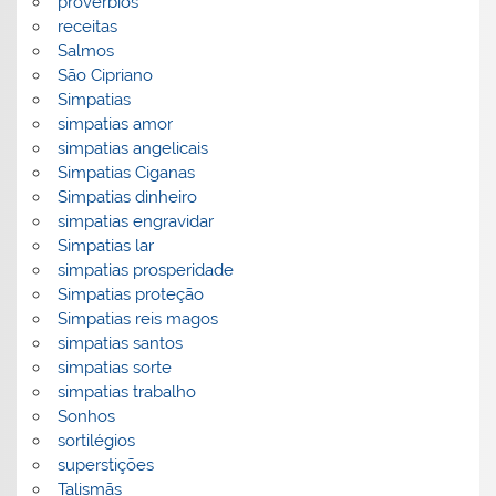
proverbios
receitas
Salmos
São Cipriano
Simpatias
simpatias amor
simpatias angelicais
Simpatias Ciganas
Simpatias dinheiro
simpatias engravidar
Simpatias lar
simpatias prosperidade
Simpatias proteção
Simpatias reis magos
simpatias santos
simpatias sorte
simpatias trabalho
Sonhos
sortilégios
superstições
Talismãs