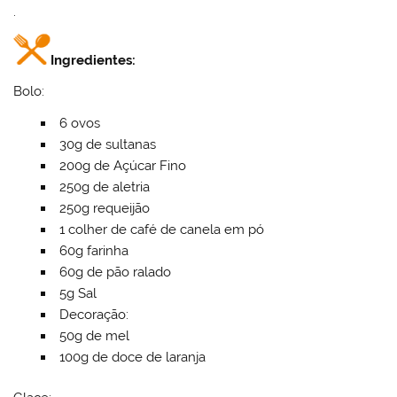
.
Ingredientes:
Bolo:
6 ovos
30g de sultanas
200g de Açúcar Fino
250g de aletria
250g requeijão
1 colher de café de canela em pó
60g farinha
60g de pão ralado
5g Sal
Decoração:
50g de mel
100g de doce de laranja