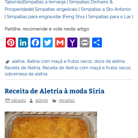
Talismãs
|
Simpatias a Iemanjá
|
Simpatias Dinheiro &
Prosperidade
|
Simpatias angelicais
|
Simpatias a Sto Antonio
|
Simpatias para engravidar
|
Feng Shui
|
Simpatias para o Lar
|
Partilhe, recomende e vote neste artigo
Pi
Li
F
T
G
Y
Pr
S
nt
n
a
w
m
a
in
h
er
k
c
itt
ai
h
t
ar
aletria
,
Aletria com maçã e frutos secos
,
doce de aletria
,
Receita de Aletria
,
Receita de Aletria com maçã e frutos secos
,
e
e
e
er
l
o
e
sobremesa de aletria
st
dI
b
o
n
o
M
Receita de Aletria à moda Síria
o
ai
sábado
admin
receitas
k
l