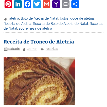
Pi
Li
F
T
G
Y
Pr
S
nt
n
a
w
m
a
in
h
er
k
c
itt
ai
h
t
ar
aletria
,
Bolo de Aletria de Natal
,
bolos
,
doce de aletria
,
Receita de Aletria
,
Receita de Bolo de Aletria de Natal
,
Receitas
e
e
e
er
l
o
e
de Natal
,
sobremesa de aletria
st
dI
b
o
n
o
M
Receita de Tronco de Aletria
o
ai
sábado
admin
receitas
k
l