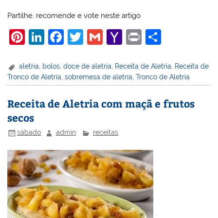
Partilhe, recomende e vote neste artigo
Pi
Li
F
T
G
Y
Pr
S
nt
n
a
w
m
a
in
h
er
k
c
itt
ai
h
t
ar
aletria
,
bolos
,
doce de aletria
,
Receita de Aletria
,
Receita de
Tronco de Aletria
,
sobremesa de aletria
,
Tronco de Aletria
e
e
e
er
l
o
e
st
dI
b
o
Receita de Aletria com maçã e frutos
n
o
M
secos
o
ai
sábado
admin
receitas
k
l