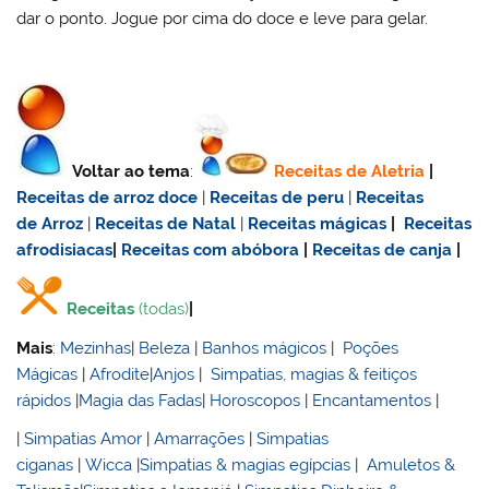
dar o ponto. Jogue por cima do doce e leve para gelar.
Voltar ao tema
:
Receitas de Aletria
|
Receitas de
arroz doce
|
Receitas de
peru
|
Receitas
de Arroz
|
Receitas de Natal
|
Receitas mágicas
|
Receitas
afrodisiacas
|
Receitas com abóbora
|
Receitas de canja
|
Receitas
(todas)
|
Mais
:
Mezinhas
|
Beleza
|
Banhos mágicos
|
Poções
Mágicas
|
Afrodite
|
Anjos
|
Simpatias, magias & feitiços
rápidos
|
Magia das Fadas
|
Horoscopos
|
Encantamentos
|
|
Simpatias Amor
|
Amarrações
|
Simpatias
ciganas
|
Wicca
|
Simpatias & magias egípcias
|
Amuletos &