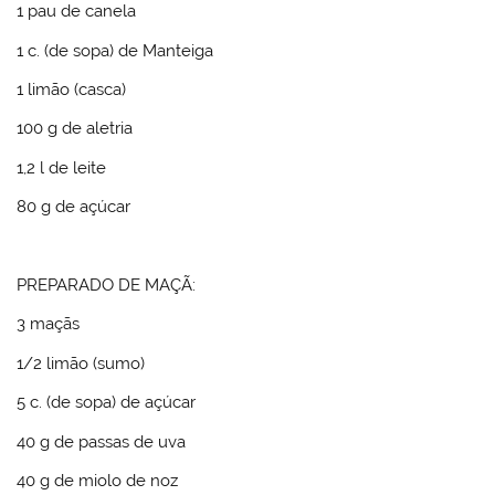
1
pau de
canela
1
c. (de sopa) de
Manteiga
1
limão
(casca)
100
g de
aletria
1,2
l de
leite
80
g de
açúcar
PREPARADO DE MAÇÃ:
3
maçãs
1/2
limão
(sumo)
5
c. (de sopa) de
açúcar
40
g de
passas de uva
40
g de
miolo de noz