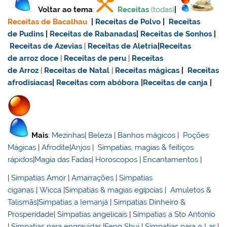
Voltar ao tema
:
Receitas
(todas)
|
Receitas de Bacalhau
|
Receitas de Polvo
|
Receitas
de Pudins
|
Receitas de Rabanadas
|
Receitas de Sonhos
|
Receitas de Azevias
|
Receitas de Aletria
|
Receitas
de
arroz doce
|
Receitas de
peru
|
Receitas
de Arroz
|
Receitas de Natal
|
Receitas mágicas
|
Receitas
afrodisiacas
|
Receitas com abóbora
|
Receitas de canja
|
Mais
:
Mezinhas
|
Beleza
|
Banhos mágicos
|
Poções
Mágicas
|
Afrodite
|
Anjos
|
Simpatias, magias & feitiços
rápidos
|
Magia das Fadas
|
Horoscopos
|
Encantamentos
|
|
Simpatias Amor
|
Amarrações
|
Simpatias
ciganas
|
Wicca
|
Simpatias & magias egípcias
|
Amuletos &
Talismãs
|
Simpatias a Iemanjá
|
Simpatias Dinheiro &
Prosperidade
|
Simpatias angelicais
|
Simpatias a Sto Antonio
|
Simpatias para engravidar
|
Feng Shui
|
Simpatias para o Lar
|