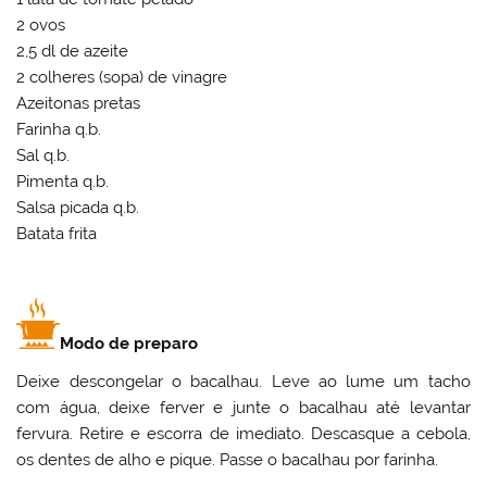
2 ovos
2,5 dl de azeite
2 colheres (sopa) de vinagre
Azeitonas pretas
Farinha q.b.
Sal q.b.
Pimenta q.b.
Salsa picada q.b.
Batata frita
Modo de preparo
Deixe descongelar o bacalhau. Leve ao lume um tacho
com água, deixe ferver e junte o bacalhau até levantar
fervura. Retire e escorra de imediato. Descasque a cebola,
os dentes de alho e pique. Passe o bacalhau por farinha.