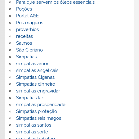
Para que servem os óleos essenciais
Poções
Portal A&E
Pós mágicos
proverbios
receitas
Salmos
São Cipriano
Simpatias
simpatias amor
simpatias angelicais
Simpatias Ciganas
Simpatias dinheiro
simpatias engravidar
Simpatias lar
simpatias prosperidade
Simpatias proteção
Simpatias reis magos
simpatias santos
simpatias sorte
simpatias trabalho