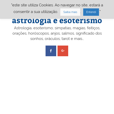
Skip
"este site utiliza Cookies. Ao navegar no site, estará a
to
content
Portal A&E – Portal
consentir a sua utilização.
.
."
Saiba mais
Entendi
astrologia e esoterismo
Astrologia, esoterismo, simpatias, magias, feitiços,
orações, horóscopos, anjos, salmos, significado dos
sonhos, oráculos, tarot e mais…