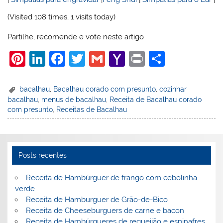
(Visited 108 times, 1 visits today)
Partilhe, recomende e vote neste artigo
Pi
Li
F
T
G
Y
Pr
S
nt
n
a
w
m
a
in
h
er
k
c
itt
ai
h
t
ar
bacalhau
,
Bacalhau corado com presunto
,
cozinhar
bacalhau
,
menus de bacalhau
,
Receita de Bacalhau corado
e
e
e
er
l
o
e
com presunto
,
Receitas de Bacalhau
st
dI
b
o
n
o
M
o
ai
Posts recentes
k
l
Receita de Hambúrguer de frango com cebolinha
verde
Receita de Hamburguer de Grão-de-Bico
Receita de Cheeseburguers de carne e bacon
Receita de Hambúrgueres de requeijão e espinafres