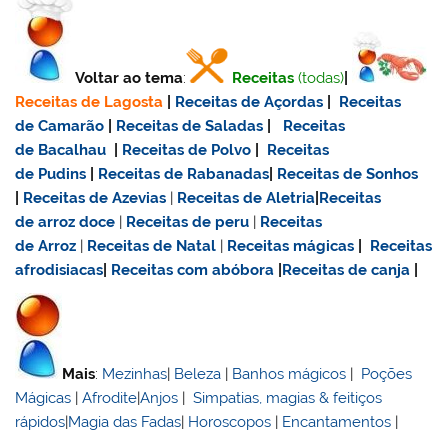
Voltar ao tema
:
Receitas
(todas)
|
Receitas de Lagosta
|
Receitas de Açordas
|
Receitas
de Camarão
|
Receitas de Saladas
|
Receitas
de Bacalhau
|
Receitas de Polvo
|
Receitas
de Pudins
|
Receitas de Rabanadas
|
Receitas de Sonhos
|
Receitas de Azevias
|
Receitas de Aletria
|
Receitas
de
arroz doce
|
Receitas de
peru
|
Receitas
de Arroz
|
Receitas de Natal
|
Receitas mágicas
|
Receitas
afrodisiacas
|
Receitas com abóbora
|
Receitas de canja
|
Mais
:
Mezinhas
|
Beleza
|
Banhos mágicos
|
Poções
Mágicas
|
Afrodite
|
Anjos
|
Simpatias, magias & feitiços
rápidos
|
Magia das Fadas
|
Horoscopos
|
Encantamentos
|