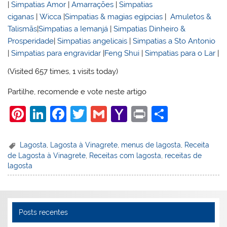
|
Simpatias Amor
|
Amarrações
|
Simpatias
ciganas
|
Wicca
|
Simpatias & magias egípcias
|
Amuletos &
Talismãs
|
Simpatias a Iemanjá
|
Simpatias Dinheiro &
Prosperidade
|
Simpatias angelicais
|
Simpatias a Sto Antonio
|
Simpatias para engravidar
|
Feng Shui
|
Simpatias para o Lar
|
(Visited 657 times, 1 visits today)
Partilhe, recomende e vote neste artigo
Pi
Li
F
T
G
Y
Pr
S
nt
n
a
w
m
a
in
h
er
k
c
itt
ai
h
t
ar
Lagosta
,
Lagosta à Vinagrete
,
menus de lagosta
,
Receita
de Lagosta à Vinagrete
,
Receitas com lagosta
,
receitas de
e
e
e
er
l
o
e
lagosta
st
dI
b
o
n
o
M
o
ai
Posts recentes