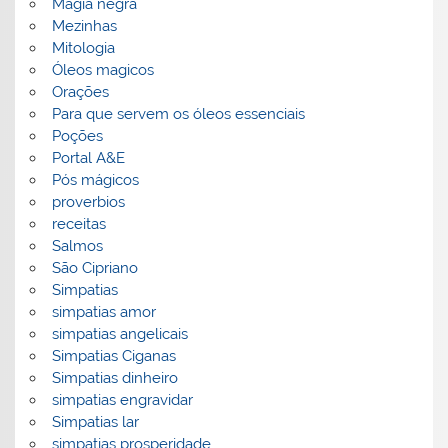
Magia negra
Mezinhas
Mitologia
Óleos magicos
Orações
Para que servem os óleos essenciais
Poções
Portal A&E
Pós mágicos
proverbios
receitas
Salmos
São Cipriano
Simpatias
simpatias amor
simpatias angelicais
Simpatias Ciganas
Simpatias dinheiro
simpatias engravidar
Simpatias lar
simpatias prosperidade