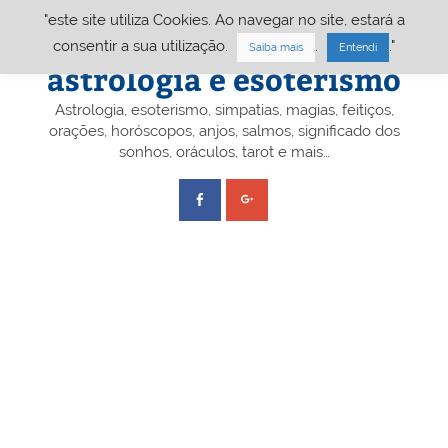
Skip
"este site utiliza Cookies. Ao navegar no site, estará a
to
content
Portal A&E – Portal
consentir a sua utilização.
.
."
Saiba mais
Entendi
astrologia e esoterismo
Astrologia, esoterismo, simpatias, magias, feitiços,
orações, horóscopos, anjos, salmos, significado dos
sonhos, oráculos, tarot e mais…