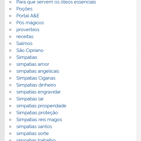
Para que servem os óleos essenciais
Poções
Portal A&E
Pós mágicos
proverbios
receitas
Salmos
São Cipriano
Simpatias
simpatias amor
simpatias angelicais
Simpatias Ciganas
Simpatias dinheiro
simpatias engravidar
Simpatias lar
simpatias prosperidade
Simpatias proteção
Simpatias reis magos
simpatias santos
simpatias sorte
simpatias trabalho