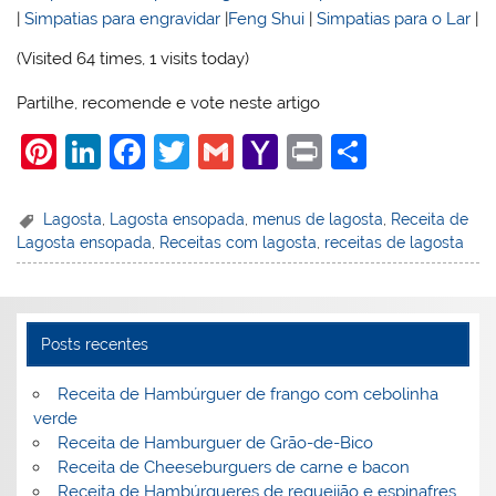
|
Simpatias para engravidar
|
Feng Shui
|
Simpatias para o Lar
|
(Visited 64 times, 1 visits today)
Partilhe, recomende e vote neste artigo
Pi
Li
F
T
G
Y
Pr
S
nt
n
a
w
m
a
in
h
er
k
c
itt
ai
h
t
ar
Lagosta
,
Lagosta ensopada
,
menus de lagosta
,
Receita de
Lagosta ensopada
,
Receitas com lagosta
,
receitas de lagosta
e
e
e
er
l
o
e
st
dI
b
o
n
o
M
Posts recentes
o
ai
k
l
Receita de Hambúrguer de frango com cebolinha
verde
Receita de Hamburguer de Grão-de-Bico
Receita de Cheeseburguers de carne e bacon
Receita de Hambúrgueres de requeijão e espinafres