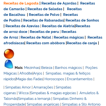
Receitas de Lagosta
|
Receitas de Açordas
|
Receitas
de Camarão
|
Receitas de Saladas
|
Receitas
de Bacalhau
|
Receitas de Polvo
|
Receitas
de Pudins
|
Receitas de Rabanadas
|
Receitas de Sonhos
|
Receitas de Azevias
|
Receitas de Aletria
|
Receitas
de
arroz doce
|
Receitas de
peru
|
Receitas
de Arroz
|
Receitas de Natal
|
Receitas mágicas
|
Receitas
afrodisiacas
|
Receitas com abóbora
|
Receitas de canja
|
Mais
:
Mezinhas
|
Beleza
|
Banhos mágicos
|
Poções
Mágicas
|
Afrodite
|
Anjos
|
Simpatias, magias & feitiços
rápidos
|
Magia das Fadas
|
Horoscopos
|
Encantamentos
|
|
Simpatias Amor
|
Amarrações
|
Simpatias
ciganas
|
Wicca
|
Simpatias & magias egípcias
|
Amuletos &
Talismãs
|
Simpatias a Iemanjá
|
Simpatias Dinheiro &
Prosperidade
|
Simpatias angelicais
|
Simpatias a Sto Antonio