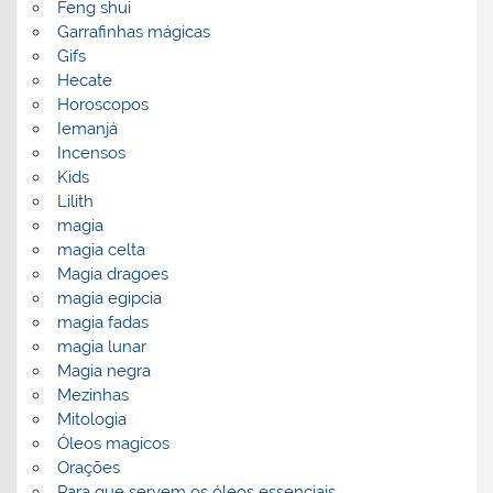
Feng shui
Garrafinhas mágicas
Gifs
Hecate
Horoscopos
Iemanjá
Incensos
Kids
Lilith
magia
magia celta
Magia dragoes
magia egipcia
magia fadas
magia lunar
Magia negra
Mezinhas
Mitologia
Óleos magicos
Orações
Para que servem os óleos essenciais