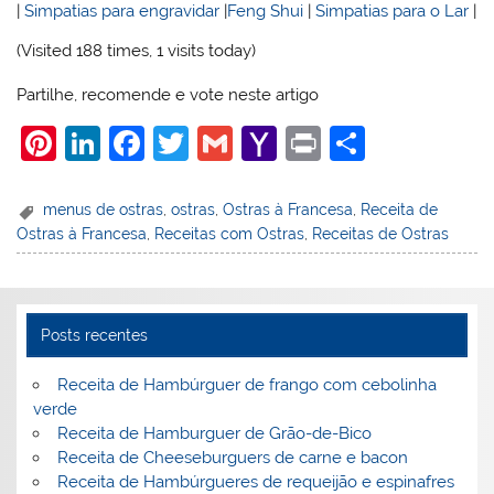
|
Simpatias para engravidar
|
Feng Shui
|
Simpatias para o Lar
|
(Visited 188 times, 1 visits today)
Partilhe, recomende e vote neste artigo
Pi
Li
F
T
G
Y
Pr
S
nt
n
a
w
m
a
in
h
er
k
c
itt
ai
h
t
ar
menus de ostras
,
ostras
,
Ostras à Francesa
,
Receita de
Ostras à Francesa
,
Receitas com Ostras
,
Receitas de Ostras
e
e
e
er
l
o
e
st
dI
b
o
n
o
M
Posts recentes
o
ai
k
l
Receita de Hambúrguer de frango com cebolinha
verde
Receita de Hamburguer de Grão-de-Bico
Receita de Cheeseburguers de carne e bacon
Receita de Hambúrgueres de requeijão e espinafres