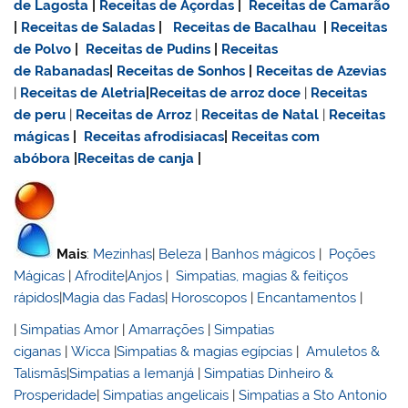
de Lagosta
|
Receitas de Açordas
|
Receitas de Camarão
|
Receitas de Saladas
|
Receitas de Bacalhau
|
Receitas
de Polvo
|
Receitas de Pudins
|
Receitas
de Rabanadas
|
Receitas de Sonhos
|
Receitas de Azevias
|
Receitas de Aletria
|
Receitas de
arroz doce
|
Receitas
de
peru
|
Receitas de Arroz
|
Receitas de Natal
|
Receitas
mágicas
|
Receitas afrodisiacas
|
Receitas com
abóbora
|
Receitas de canja
|
Mais
:
Mezinhas
|
Beleza
|
Banhos mágicos
|
Poções
Mágicas
|
Afrodite
|
Anjos
|
Simpatias, magias & feitiços
rápidos
|
Magia das Fadas
|
Horoscopos
|
Encantamentos
|
|
Simpatias Amor
|
Amarrações
|
Simpatias
ciganas
|
Wicca
|
Simpatias & magias egípcias
|
Amuletos &
Talismãs
|
Simpatias a Iemanjá
|
Simpatias Dinheiro &
Prosperidade
|
Simpatias angelicais
|
Simpatias a Sto Antonio