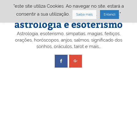
Skip
"este site utiliza Cookies. Ao navegar no site, estará a
to
content
Portal A&E – Portal
consentir a sua utilização.
.
."
Saiba mais
Entendi
astrologia e esoterismo
Astrologia, esoterismo, simpatias, magias, feitiços,
orações, horóscopos, anjos, salmos, significado dos
sonhos, oráculos, tarot e mais…