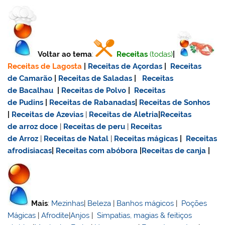
Voltar ao tema
:
Receitas
(todas)
|
Receitas de Lagosta
|
Receitas de Açordas
|
Receitas
de Camarão
|
Receitas de Saladas
|
Receitas
de Bacalhau
|
Receitas de Polvo
|
Receitas
de Pudins
|
Receitas de Rabanadas
|
Receitas de Sonhos
|
Receitas de Azevias
|
Receitas de Aletria
|
Receitas
de
arroz doce
|
Receitas de
peru
|
Receitas
de Arroz
|
Receitas de Natal
|
Receitas mágicas
|
Receitas
afrodisiacas
|
Receitas com abóbora
|
Receitas de canja
|
Mais
:
Mezinhas
|
Beleza
|
Banhos mágicos
|
Poções
Mágicas
|
Afrodite
|
Anjos
|
Simpatias, magias & feitiços