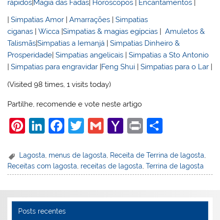
rápidos
|
Magia das Fadas
|
Horoscopos
|
Encantamentos
|
|
Simpatias Amor
|
Amarrações
|
Simpatias
ciganas
|
Wicca
|
Simpatias & magias egípcias
|
Amuletos &
Talismãs
|
Simpatias a Iemanjá
|
Simpatias Dinheiro &
Prosperidade
|
Simpatias angelicais
|
Simpatias a Sto Antonio
|
Simpatias para engravidar
|
Feng Shui
|
Simpatias para o Lar
|
(Visited 98 times, 1 visits today)
Partilhe, recomende e vote neste artigo
Pi
Li
F
T
G
Y
Pr
S
nt
n
a
w
m
a
in
h
er
k
c
itt
ai
h
t
ar
Lagosta
,
menus de lagosta
,
Receita de Terrina de lagosta
,
Receitas com lagosta
,
receitas de lagosta
,
Terrina de lagosta
e
e
e
er
l
o
e
st
dI
b
o
n
o
M
Posts recentes
o
ai