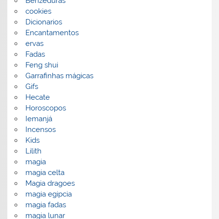
Benzeduras
cookies
Dicionarios
Encantamentos
ervas
Fadas
Feng shui
Garrafinhas mágicas
Gifs
Hecate
Horoscopos
Iemanjá
Incensos
Kids
Lilith
magia
magia celta
Magia dragoes
magia egipcia
magia fadas
magia lunar