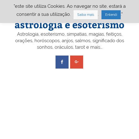
Skip
"este site utiliza Cookies. Ao navegar no site, estará a
to
content
Portal A&E – Portal
consentir a sua utilização.
.
."
Saiba mais
Entendi
astrologia e esoterismo
Astrologia, esoterismo, simpatias, magias, feitiços,
orações, horóscopos, anjos, salmos, significado dos
sonhos, oráculos, tarot e mais…