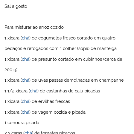
Sal a gosto
Para misturar ao arroz cozido:
1 xícara (
chá
) de cogumelos fresco cortado em quatro
pedaços e refogados com 1 colher (sopa) de manteiga
1 xícara (
chá
) de presunto cortado em cubinhos (cerca de
200 g)
1 xícara (
chá
) de uvas passas demolhadas em champanhe
1 1/2 xícara (
chá
) de castanhas de caju picadas
1 xícara (
chá
) de ervilhas frescas
1 xícara (
chá
) de vagem cozida e picada
1 cenoura picada
2 xícaras (
chá
) de tomates picados