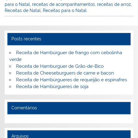
para o Natal
,
receitas de acompanhamentos
,
receitas de arroz
,
e
e
e
er
l
o
e
Receitas de Natal
,
Receitas para o Natal
st
dI
b
o
n
o
M
o
ai
Posts recentes
k
l
Receita de Hambúrguer de frango com cebolinha
verde
Receita de Hamburguer de Grão-de-Bico
Receita de Cheeseburguers de carne e bacon
Receita de Hambúrgueres de requeijão e espinafres
Receita de Hambúrgueres de soja
Comentários
Arquivos