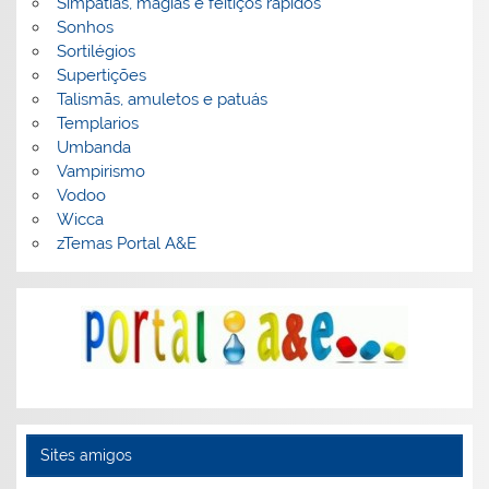
Simpatias, magias e feitiços rápidos
Sonhos
Sortilégios
Supertições
Talismãs, amuletos e patuás
Templarios
Umbanda
Vampirismo
Vodoo
Wicca
zTemas Portal A&E
Sites amigos