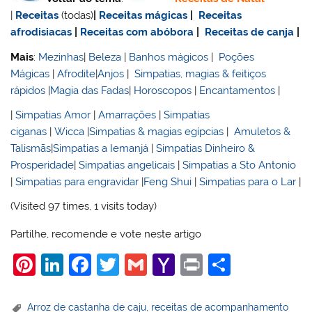
|
Receitas
(todas)
|
Receitas mágicas
|
Receitas
afrodisiacas
|
Receitas com abóbora
|
Receitas de canja
|
Mais
:
Mezinhas
|
Beleza
|
Banhos mágicos
|
Poções
Mágicas
|
Afrodite
|
Anjos
|
Simpatias, magias & feitiços
rápidos
|
Magia das Fadas
|
Horoscopos
|
Encantamentos
|
|
Simpatias Amor
|
Amarrações
|
Simpatias
ciganas
|
Wicca
|
Simpatias & magias egípcias
|
Amuletos &
Talismãs
|
Simpatias a Iemanjá
|
Simpatias Dinheiro &
Prosperidade
|
Simpatias angelicais
|
Simpatias a Sto Antonio
|
Simpatias para engravidar
|
Feng Shui
|
Simpatias para o Lar
|
(Visited 97 times, 1 visits today)
Partilhe, recomende e vote neste artigo
Pi
Li
F
T
G
Y
Pr
S
nt
n
a
w
m
a
in
h
er
k
c
itt
ai
h
t
ar
Arroz de castanha de caju
,
receitas de acompanhamento