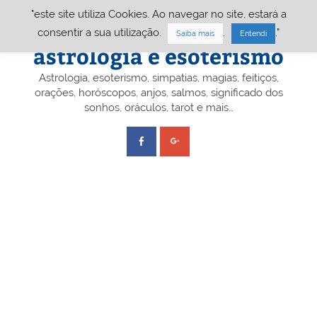
Skip
"este site utiliza Cookies. Ao navegar no site, estará a
to
content
Portal A&E – Portal
consentir a sua utilização.
.
."
Saiba mais
Entendi
astrologia e esoterismo
Astrologia, esoterismo, simpatias, magias, feitiços,
orações, horóscopos, anjos, salmos, significado dos
sonhos, oráculos, tarot e mais…