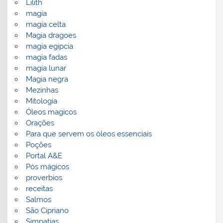
Lilith
magia
magia celta
Magia dragoes
magia egipcia
magia fadas
magia lunar
Magia negra
Mezinhas
Mitologia
Óleos magicos
Orações
Para que servem os óleos essenciais
Poções
Portal A&E
Pós mágicos
proverbios
receitas
Salmos
São Cipriano
Simpatias