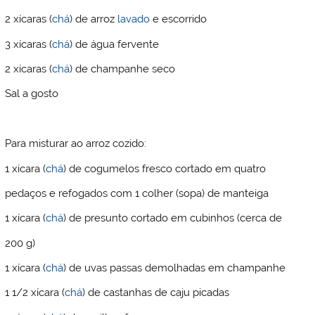
2 xícaras (
chá
) de arroz
lavado
e escorrido
3 xícaras (
chá
) de água fervente
2 xícaras (
chá
) de champanhe seco
Sal a gosto
Para misturar ao arroz cozido:
1 xícara (
chá
) de cogumelos fresco cortado em quatro
pedaços e refogados com 1 colher (sopa) de manteiga
1 xícara (
chá
) de presunto cortado em cubinhos (cerca de
200 g)
1 xícara (
chá
) de uvas passas demolhadas em champanhe
1 1/2 xícara (
chá
) de castanhas de caju picadas