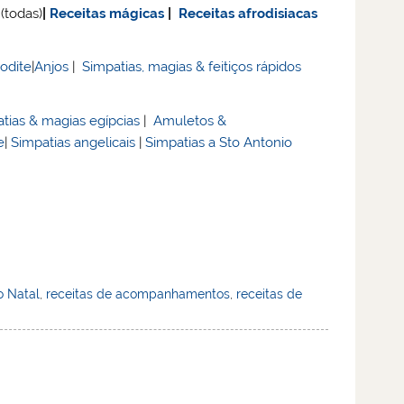
(todas)
|
Receitas mágicas
|
Receitas afrodisiacas
rodite
|
Anjos
|
Simpatias, magias & feitiços rápidos
tias & magias egípcias
|
Amuletos &
e
|
Simpatias angelicais
|
Simpatias a Sto Antonio
o Natal
,
receitas de acompanhamentos
,
receitas de