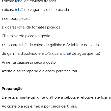
1 xícara (
chá
) de ervilhas frescas
1 xícara (
chá
) de vagem cozida e picada
1 cenoura picada
2 xícaras (
chá
) de tomates picados
Cheiro-verde picado a gosto
1/2 xícara (
chá
) de caldo de galinha (1/2 tablete de caldo
de galinha dissolvido em 1/2 xícara (
chá
) de água quente)
Pimenta calabresa seca a gosto
Azeite e sal temperado a gosto para finalizar
.
Preparação
:
Derreta a manteiga, junte o alho e a cebola e refogue até ficar 
Adicione o arroz e mexa por cerca de 5 min.