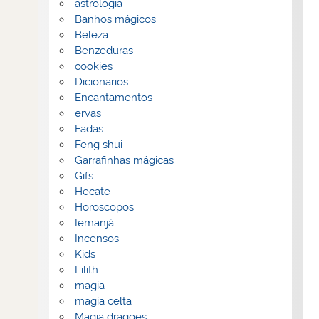
astrologia
Banhos mágicos
Beleza
Benzeduras
cookies
Dicionarios
Encantamentos
ervas
Fadas
Feng shui
Garrafinhas mágicas
Gifs
Hecate
Horoscopos
Iemanjá
Incensos
Kids
Lilith
magia
magia celta
Magia dragoes