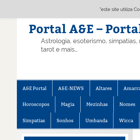
"este site utiliza 
Skip
to
content
Portal A&E – Porta
Astrologia, esoterismo, simpatias,
tarot e mais…
A&E Portal
A&E-NEWS
Altares
Amarr
Horoscopos
Magia
Mezinhas
Nomes
Simpatias
Sonhos
Umbanda
Wicca