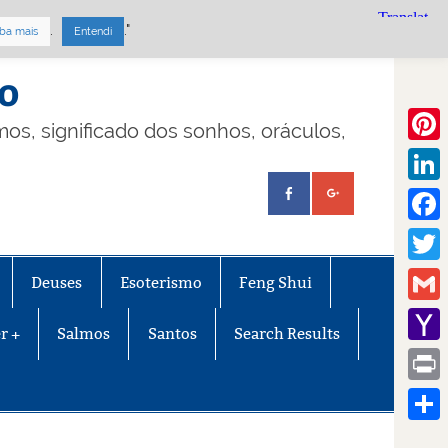
.
."
ba mais
Entendi
mo
lmos, significado dos sonhos, oráculos,
Pinte
Linke
Face
Twitt
Deuses
Esoterismo
Feng Shui
Gmail
r +
Salmos
Santos
Search Results
Yaho
Mail
Print
Share