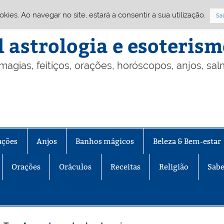
Cookies. Ao navegar no site, estará a consentir a sua utilização.
Sai
l astrologia e esoteris
 magias, feitiços, orações, horóscopos, anjos, sa
ações
Anjos
Banhos mágicos
Beleza & Bem-estar
Orações
Oráculos
Receitas
Religião
Sabe