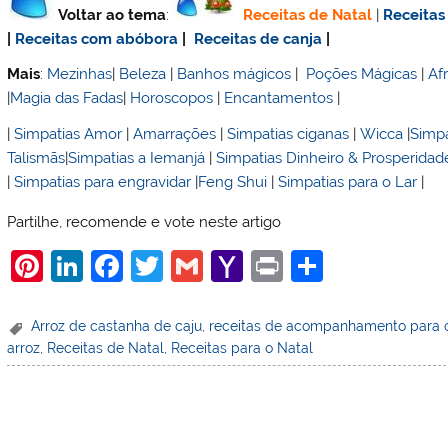
Voltar ao tema
:
Receitas de Natal
|
Receitas
|
Receitas com abóbora
|
Receitas de canja
|
Mais
:
Mezinhas
|
Beleza
|
Banhos mágicos
|
Poções Mágicas
|
Af
|
Magia das Fadas
|
Horoscopos
|
Encantamentos
|
|
Simpatias Amor
|
Amarrações
|
Simpatias ciganas
|
Wicca
|
Simpa
Talismãs
|
Simpatias a Iemanjá
|
Simpatias Dinheiro & Prosperidad
|
Simpatias para engravidar
|
Feng Shui
|
Simpatias para o Lar
|
Partilhe, recomende e vote neste artigo
Pi
Li
F
T
G
Y
Pr
S
nt
n
a
w
m
a
in
h
er
k
c
itt
ai
h
t
ar
Arroz de castanha de caju
,
receitas de acompanhamento para 
arroz
,
Receitas de Natal
,
Receitas para o Natal
e
e
e
er
l
o
e
st
dI
b
o
n
o
M