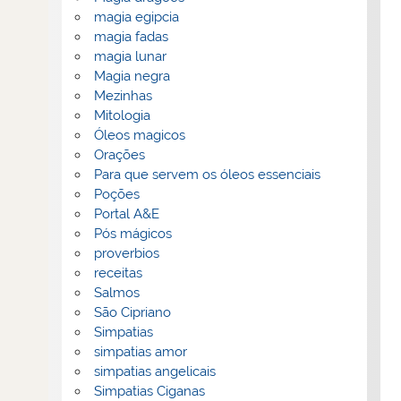
magia egipcia
magia fadas
magia lunar
Magia negra
Mezinhas
Mitologia
Óleos magicos
Orações
Para que servem os óleos essenciais
Poções
Portal A&E
Pós mágicos
proverbios
receitas
Salmos
São Cipriano
Simpatias
simpatias amor
simpatias angelicais
Simpatias Ciganas