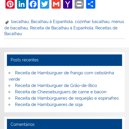
Pi
Li
F
T
G
Y
Pr
S
nt
n
a
w
m
a
in
h
er
k
c
itt
ai
h
t
ar
bacalhau
,
Bacalhau à Espanhola
,
cozinhar bacalhau
,
menus
de bacalhau
,
Receita de Bacalhau à Espanhola
,
Receitas de
e
e
e
er
l
o
e
Bacalhau
st
dI
b
o
n
o
M
o
ai
Posts recentes
k
l
Receita de Hambúrguer de frango com cebolinha
verde
Receita de Hamburguer de Grão-de-Bico
Receita de Cheeseburguers de carne e bacon
Receita de Hambúrgueres de requeijão e espinafres
Receita de Hambúrgueres de soja
Comentários