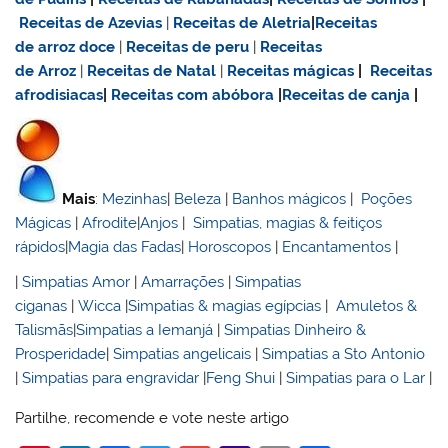
Receitas de Azevias
|
Receitas de Aletria
|
Receitas
de
arroz doce
|
Receitas de
peru
|
Receitas
de Arroz
|
Receitas de Natal
|
Receitas mágicas
|
Receitas
afrodisiacas
|
Receitas com abóbora
|
Receitas de canja
|
Mais
:
Mezinhas
|
Beleza
|
Banhos mágicos
|
Poções
Mágicas
|
Afrodite
|
Anjos
|
Simpatias, magias & feitiços
rápidos
|
Magia das Fadas
|
Horoscopos
|
Encantamentos
|
|
Simpatias Amor
|
Amarrações
|
Simpatias
ciganas
|
Wicca
|
Simpatias & magias egípcias
|
Amuletos &
Talismãs
|
Simpatias a Iemanjá
|
Simpatias Dinheiro &
Prosperidade
|
Simpatias angelicais
|
Simpatias a Sto Antonio
|
Simpatias para engravidar
|
Feng Shui
|
Simpatias para o Lar
|
Partilhe, recomende e vote neste artigo