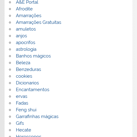
A&E Portal
Afrodite
Amarrações
Amarrações Gratuitas
amuletos
anjos
apocrifos
astrologia
Banhos mágicos
Beleza
Benzeduras
cookies
Dicionarios
Encantamentos
ervas
Fadas
Feng shui
Garrafinhas mágicas
Gifs
Hecate
Horoscopos