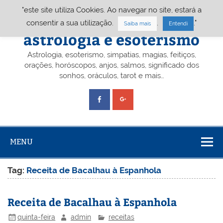
Skip
"este site utiliza Cookies. Ao navegar no site, estará a
to
content
Portal A&E – Portal
consentir a sua utilização.
.
."
Saiba mais
Entendi
astrologia e esoterismo
Astrologia, esoterismo, simpatias, magias, feitiços,
orações, horóscopos, anjos, salmos, significado dos
sonhos, oráculos, tarot e mais…
MENU
Tag:
Receita de Bacalhau à Espanhola
Receita de Bacalhau à Espanhola
quinta-feira
admin
receitas