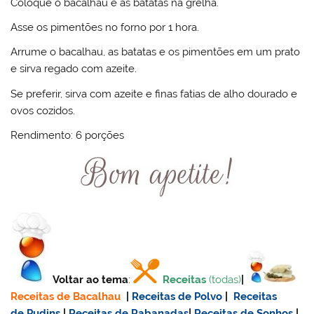
Coloque o bacalhau e as batatas na grelha.
Asse os pimentões no forno por 1 hora.
Arrume o bacalhau, as batatas e os pimentões em um prato
e sirva regado com azeite.
Se preferir, sirva com azeite e finas fatias de alho dourado e
ovos cozidos.
Rendimento: 6 porções
Voltar ao tema
:
Receitas
(todas)
|
Receitas de Bacalhau
|
Receitas de Polvo
|
Receitas
de Pudins
|
Receitas de Rabanadas
|
Receitas de Sonhos
|