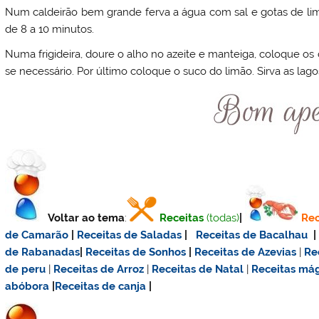
Num caldeirão bem grande ferva a água com sal e gotas de lim
de 8 a 10 minutos.
Numa frigideira, doure o alho no azeite e manteiga, coloque 
se necessário. Por último coloque o suco do limão. Sirva as lago
Voltar ao tema
:
Receitas
(todas)
|
Rec
de Camarão
|
Receitas de Saladas
|
Receitas de Bacalhau
de Rabanadas
|
Receitas de Sonhos
|
Receitas de Azevias
|
Re
de
peru
|
Receitas de Arroz
|
Receitas de Natal
|
Receitas má
abóbora
|
Receitas de canja
|