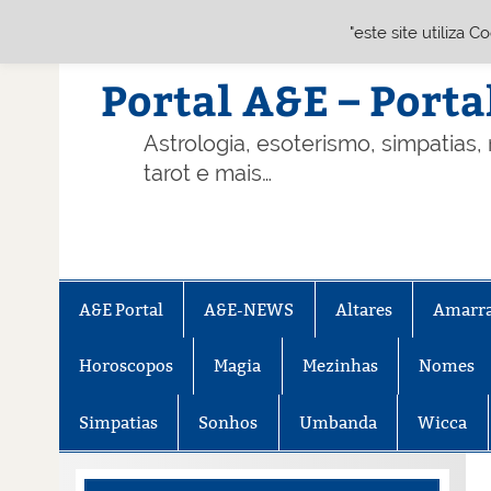
"este site utiliza 
Skip
to
content
Portal A&E – Porta
Astrologia, esoterismo, simpatias,
tarot e mais…
A&E Portal
A&E-NEWS
Altares
Amarr
Horoscopos
Magia
Mezinhas
Nomes
Simpatias
Sonhos
Umbanda
Wicca