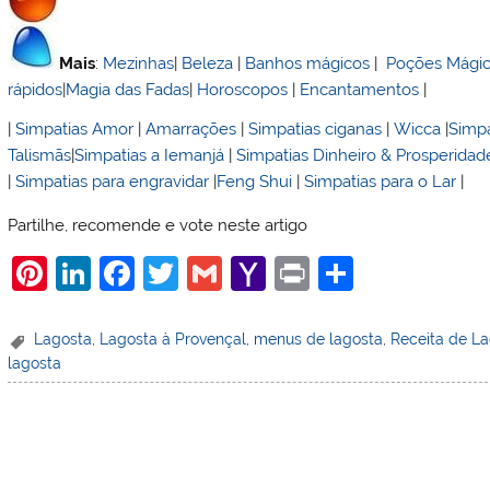
Mais
:
Mezinhas
|
Beleza
|
Banhos mágicos
|
Poções Mági
rápidos
|
Magia das Fadas
|
Horoscopos
|
Encantamentos
|
|
Simpatias Amor
|
Amarrações
|
Simpatias ciganas
|
Wicca
|
Simpa
Talismãs
|
Simpatias a Iemanjá
|
Simpatias Dinheiro & Prosperidad
|
Simpatias para engravidar
|
Feng Shui
|
Simpatias para o Lar
|
Partilhe, recomende e vote neste artigo
Pi
Li
F
T
G
Y
Pr
S
nt
n
a
w
m
a
in
h
er
k
c
itt
ai
h
t
ar
Lagosta
,
Lagosta à Provençal
,
menus de lagosta
,
Receita de La
lagosta
e
e
e
er
l
o
e
st
dI
b
o
n
o
M
o
ai