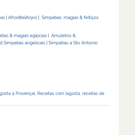
cas
|
Afrodite
|
Anjos
|
Simpatias, magias & feitiços
tias & magias egípcias
|
Amuletos &
e
|
Simpatias angelicais
|
Simpatias a Sto Antonio
gosta à Provençal
,
Receitas com lagosta
,
receitas de