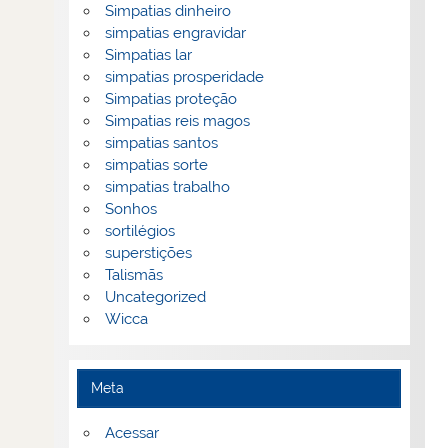
Simpatias dinheiro
simpatias engravidar
Simpatias lar
simpatias prosperidade
Simpatias proteção
Simpatias reis magos
simpatias santos
simpatias sorte
simpatias trabalho
Sonhos
sortilégios
superstições
Talismãs
Uncategorized
Wicca
Meta
Acessar