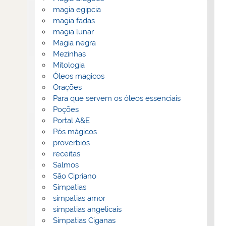
magia egipcia
magia fadas
magia lunar
Magia negra
Mezinhas
Mitologia
Óleos magicos
Orações
Para que servem os óleos essenciais
Poções
Portal A&E
Pós mágicos
proverbios
receitas
Salmos
São Cipriano
Simpatias
simpatias amor
simpatias angelicais
Simpatias Ciganas