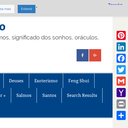
.
."
ba mais
Entendi
mo
lmos, significado dos sonhos, oráculos,
Pinte
Linke
Face
Twitt
Deuses
Esoterismo
Feng Shui
Gmail
r +
Salmos
Santos
Search Results
Yaho
Mail
Print
Share