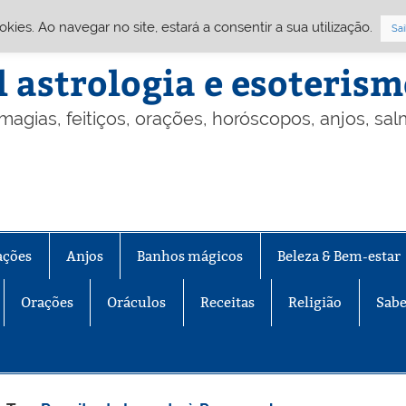
Cookies. Ao navegar no site, estará a consentir a sua utilização.
Sai
l astrologia e esoteris
 magias, feitiços, orações, horóscopos, anjos, sa
ações
Anjos
Banhos mágicos
Beleza & Bem-estar
Orações
Oráculos
Receitas
Religião
Sabe