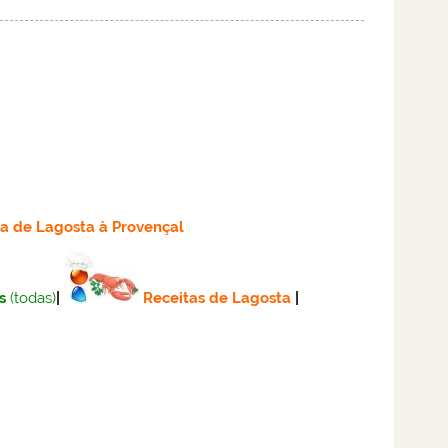
ta
de Lagosta à Provençal
s
(todas)
|
Receitas de Lagosta
|