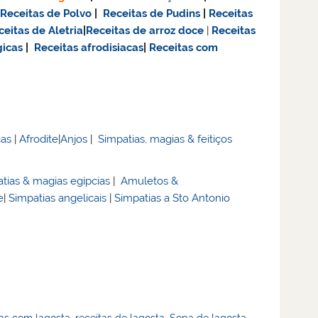
|
Receitas de Polvo
|
Receitas de Pudins
|
Receitas
ceitas de Aletria
|
Receitas de
arroz doce
|
Receitas
gicas
|
Receitas afrodisiacas
|
Receitas com
cas
|
Afrodite
|
Anjos
|
Simpatias, magias & feitiços
tias & magias egípcias
|
Amuletos &
e
|
Simpatias angelicais
|
Simpatias a Sto Antonio
as com lagosta
,
receitas de lagosta
,
Sopa de lagosta