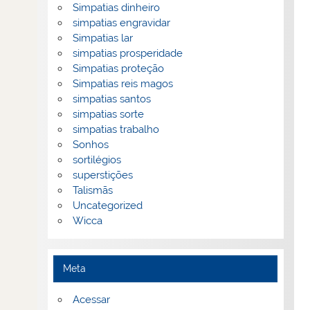
Simpatias dinheiro
simpatias engravidar
Simpatias lar
simpatias prosperidade
Simpatias proteção
Simpatias reis magos
simpatias santos
simpatias sorte
simpatias trabalho
Sonhos
sortilégios
superstições
Talismãs
Uncategorized
Wicca
Meta
Acessar