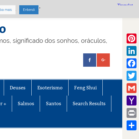
.
."
ba mais
Entendi
mo
lmos, significado dos sonhos, oráculos,
Pinte
Linke
Face
Twitt
Deuses
Esoterismo
Feng Shui
Gmail
r +
Salmos
Santos
Search Results
Yaho
Mail
Print
Share