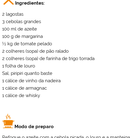
Ingredientes:
2 lagostas
3 cebolas grandes
100 ml de azeite
100 g de margarina
½ kg de tomate pelado
2 colheres (sopa) de pão ralado
2 colheres (sopa) de farinha de trigo torrada
1 folha de louro
Sal, piripiri quanto baste
1 cálice de vinho da nadeira
1 cálice de armagnac
1 cálice de whisky
Modo de preparo
Refogue o azeite com a cebola picada, o louro e a manteiga.