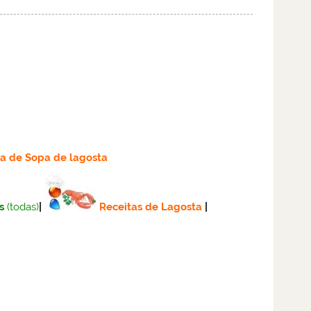
ta
de Sopa de lagosta
s
(todas)
|
Receitas de Lagosta
|