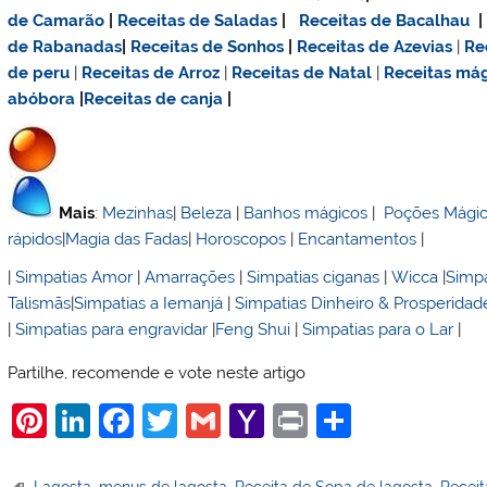
de Camarão
|
Receitas de Saladas
|
Receitas de Bacalhau
de Rabanadas
|
Receitas de Sonhos
|
Receitas de Azevias
|
Re
de
peru
|
Receitas de Arroz
|
Receitas de Natal
|
Receitas má
abóbora
|
Receitas de canja
|
Mais
:
Mezinhas
|
Beleza
|
Banhos mágicos
|
Poções Mági
rápidos
|
Magia das Fadas
|
Horoscopos
|
Encantamentos
|
|
Simpatias Amor
|
Amarrações
|
Simpatias ciganas
|
Wicca
|
Simpa
Talismãs
|
Simpatias a Iemanjá
|
Simpatias Dinheiro & Prosperidad
|
Simpatias para engravidar
|
Feng Shui
|
Simpatias para o Lar
|
Partilhe, recomende e vote neste artigo
Pi
Li
F
T
G
Y
Pr
S
nt
n
a
w
m
a
in
h
Lagosta
,
menus de lagosta
,
Receita de Sopa de lagosta
,
Receit