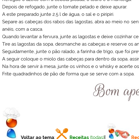
Depois de refogado, junte o tomate pelado e deixe apurar.
A este preparado junte 2,5 l de água, o sal e o piripiri.
Separe as cabeças dos rabos das lagostas, abra ao meio no se
anéis, com a casca.
Quando levantar a fervura, junte as lagostas e deixe cozinhar c
Tire as lagostas da sopa, desmanche as cabeças e reserve os ané
Seguidamente, junte o pão ralado, a farinha de trigo, que foi p
A seguir coloque o miolo das cabeças para dentro da sopa, ass
Na hora de servir à mesa, junte os vinhos e o whisky e acerte o
Frite quadradinhos de pão de forma que se serve com a sopa.
Voltar ao tema
:
Receitas
(todas)
|
Rec