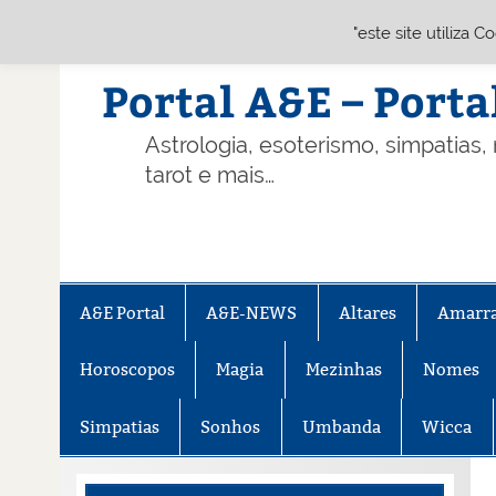
"este site utiliza 
Skip
to
content
Portal A&E – Porta
Astrologia, esoterismo, simpatias,
tarot e mais…
A&E Portal
A&E-NEWS
Altares
Amarr
Horoscopos
Magia
Mezinhas
Nomes
Simpatias
Sonhos
Umbanda
Wicca