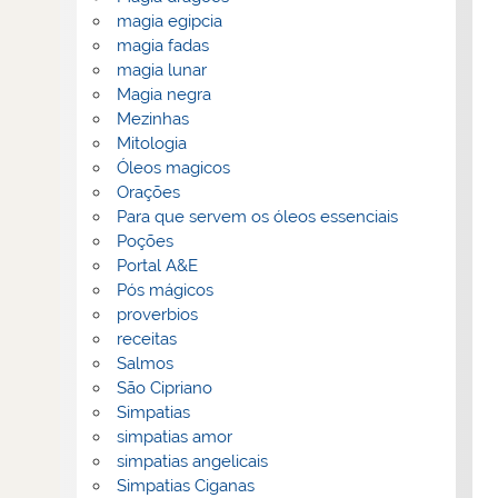
magia egipcia
magia fadas
magia lunar
Magia negra
Mezinhas
Mitologia
Óleos magicos
Orações
Para que servem os óleos essenciais
Poções
Portal A&E
Pós mágicos
proverbios
receitas
Salmos
São Cipriano
Simpatias
simpatias amor
simpatias angelicais
Simpatias Ciganas