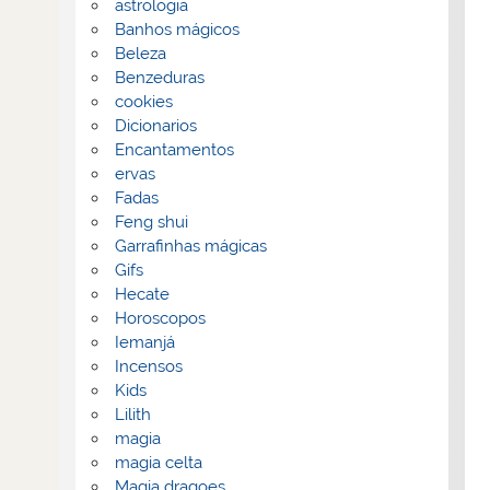
astrologia
Banhos mágicos
Beleza
Benzeduras
cookies
Dicionarios
Encantamentos
ervas
Fadas
Feng shui
Garrafinhas mágicas
Gifs
Hecate
Horoscopos
Iemanjá
Incensos
Kids
Lilith
magia
magia celta
Magia dragoes