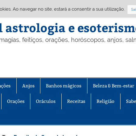
Cookies. Ao navegar no site, estará a consentir a sua utilização.
Sai
l astrologia e esoteris
 magias, feitiços, orações, horóscopos, anjos, sa
ações
Anjos
Banhos mágicos
Beleza & Bem-estar
Orações
Oráculos
Receitas
Religião
Sabe