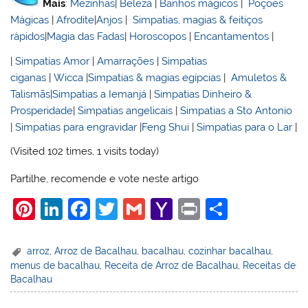
Mais
:
Mezinhas
|
Beleza
|
Banhos mágicos
|
Poções
Mágicas
|
Afrodite
|
Anjos
|
Simpatias, magias & feitiços
rápidos
|
Magia das Fadas
|
Horoscopos
|
Encantamentos
|
|
Simpatias Amor
|
Amarrações
|
Simpatias
ciganas
|
Wicca
|
Simpatias & magias egípcias
|
Amuletos &
Talismãs
|
Simpatias a Iemanjá
|
Simpatias Dinheiro &
Prosperidade
|
Simpatias angelicais
|
Simpatias a Sto Antonio
|
Simpatias para engravidar
|
Feng Shui
|
Simpatias para o Lar
|
(Visited 102 times, 1 visits today)
Partilhe, recomende e vote neste artigo
Pi
Li
F
T
G
Y
Pr
S
nt
n
a
w
m
a
in
h
er
k
c
itt
ai
h
t
ar
arroz
,
Arroz de Bacalhau
,
bacalhau
,
cozinhar bacalhau
,
menus de bacalhau
,
Receita de Arroz de Bacalhau
,
Receitas de
e
e
e
er
l
o
e
Bacalhau
st
dI
b
o