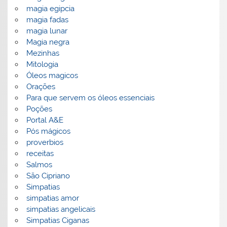
magia egipcia
magia fadas
magia lunar
Magia negra
Mezinhas
Mitologia
Óleos magicos
Orações
Para que servem os óleos essenciais
Poções
Portal A&E
Pós mágicos
proverbios
receitas
Salmos
São Cipriano
Simpatias
simpatias amor
simpatias angelicais
Simpatias Ciganas