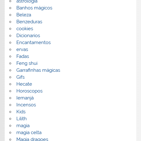
astrologia
Banhos mágicos
Beleza
Benzeduras
cookies
Dicionarios
Encantamentos
ervas
Fadas
Feng shui
Garrafinhas mágicas
Gifs
Hecate
Horoscopos
Iemanjá
Incensos
Kids
Lilith
magia
magia celta
Magia dragoes