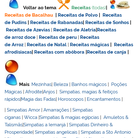
Voltar ao tema
:
Receitas
(todas)
|
Receitas de Bacalhau
|
Receitas de Polvo
|
Receitas
de Pudins
|
Receitas de Rabanadas
|
Receitas de Sonhos
|
Receitas de Azevias
|
Receitas de Aletria
|
Receitas
de
arroz doce
|
Receitas de
peru
|
Receitas
de Arroz
|
Receitas de Natal
|
Receitas mágicas
|
Receitas
afrodisiacas
|
Receitas com abóbora
|
Receitas de canja
|
Mais
:
Mezinhas
|
Beleza
|
Banhos mágicos
|
Poções
Mágicas
|
Afrodite
|
Anjos
|
Simpatias, magias & feitiços
rápidos
|
Magia das Fadas
|
Horoscopos
|
Encantamentos
|
|
Simpatias Amor
|
Amarrações
|
Simpatias
ciganas
|
Wicca
|
Simpatias & magias egípcias
|
Amuletos &
Talismãs
|
Simpatias a Iemanjá
|
Simpatias Dinheiro &
Prosperidade
|
Simpatias angelicais
|
Simpatias a Sto Antonio