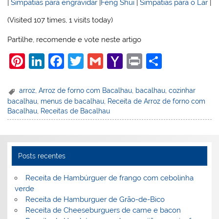
|
Simpatias para engravidar
|
Feng Shui
|
Simpatias para o Lar
|
(Visited 107 times, 1 visits today)
Partilhe, recomende e vote neste artigo
Pi
Li
F
T
G
Y
Pr
S
nt
n
a
w
m
a
in
h
er
k
c
itt
ai
h
t
ar
arroz
,
Arroz de forno com Bacalhau
,
bacalhau
,
cozinhar
bacalhau
,
menus de bacalhau
,
Receita de Arroz de forno com
e
e
e
er
l
o
e
Bacalhau
,
Receitas de Bacalhau
st
dI
b
o
n
o
M
o
ai
Posts recentes
k
l
Receita de Hambúrguer de frango com cebolinha
verde
Receita de Hamburguer de Grão-de-Bico
Receita de Cheeseburguers de carne e bacon