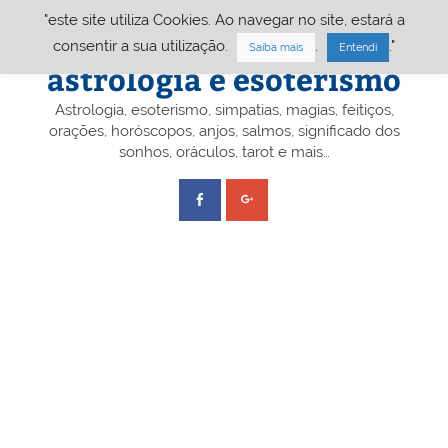
Skip
"este site utiliza Cookies. Ao navegar no site, estará a
to
content
Portal A&E – Portal
consentir a sua utilização.
.
."
Saiba mais
Entendi
astrologia e esoterismo
Astrologia, esoterismo, simpatias, magias, feitiços,
orações, horóscopos, anjos, salmos, significado dos
sonhos, oráculos, tarot e mais…