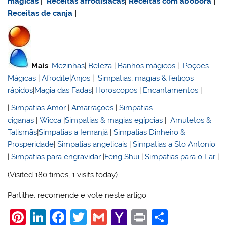
mágicas
|
Receitas afrodisiacas
|
Receitas com abóbora
|
Receitas de canja
|
Mais
:
Mezinhas
|
Beleza
|
Banhos mágicos
|
Poções
Mágicas
|
Afrodite
|
Anjos
|
Simpatias, magias & feitiços
rápidos
|
Magia das Fadas
|
Horoscopos
|
Encantamentos
|
|
Simpatias Amor
|
Amarrações
|
Simpatias
ciganas
|
Wicca
|
Simpatias & magias egípcias
|
Amuletos &
Talismãs
|
Simpatias a Iemanjá
|
Simpatias Dinheiro &
Prosperidade
|
Simpatias angelicais
|
Simpatias a Sto Antonio
|
Simpatias para engravidar
|
Feng Shui
|
Simpatias para o Lar
|
(Visited 180 times, 1 visits today)
Partilhe, recomende e vote neste artigo
Pi
Li
F
T
G
Y
Pr
S