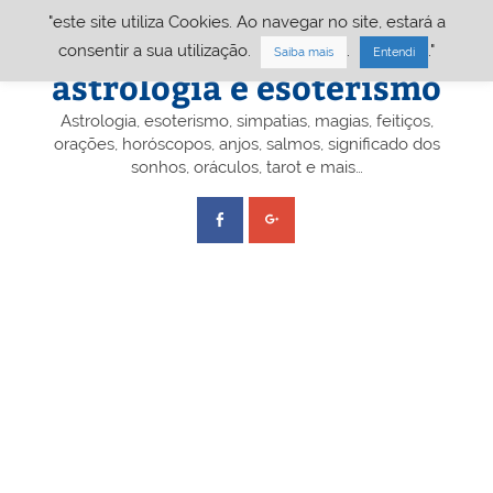
Skip
"este site utiliza Cookies. Ao navegar no site, estará a
to
content
Portal A&E – Portal
consentir a sua utilização.
.
."
Saiba mais
Entendi
astrologia e esoterismo
Astrologia, esoterismo, simpatias, magias, feitiços,
orações, horóscopos, anjos, salmos, significado dos
sonhos, oráculos, tarot e mais…