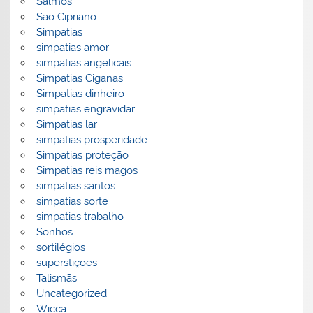
Salmos
São Cipriano
Simpatias
simpatias amor
simpatias angelicais
Simpatias Ciganas
Simpatias dinheiro
simpatias engravidar
Simpatias lar
simpatias prosperidade
Simpatias proteção
Simpatias reis magos
simpatias santos
simpatias sorte
simpatias trabalho
Sonhos
sortilégios
superstições
Talismãs
Uncategorized
Wicca