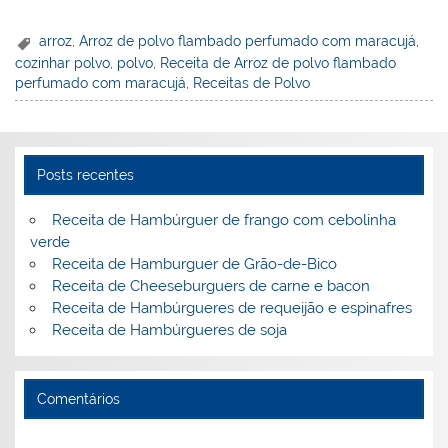
nt
n
a
w
m
a
in
h
er
k
c
itt
ai
h
t
ar
arroz
,
Arroz de polvo flambado perfumado com maracujá
,
cozinhar polvo
,
polvo
,
Receita de Arroz de polvo flambado
e
e
e
er
l
o
e
perfumado com maracujá
,
Receitas de Polvo
st
dI
b
o
n
o
M
o
ai
Posts recentes
k
l
Receita de Hambúrguer de frango com cebolinha
verde
Receita de Hamburguer de Grão-de-Bico
Receita de Cheeseburguers de carne e bacon
Receita de Hambúrgueres de requeijão e espinafres
Receita de Hambúrgueres de soja
Comentários