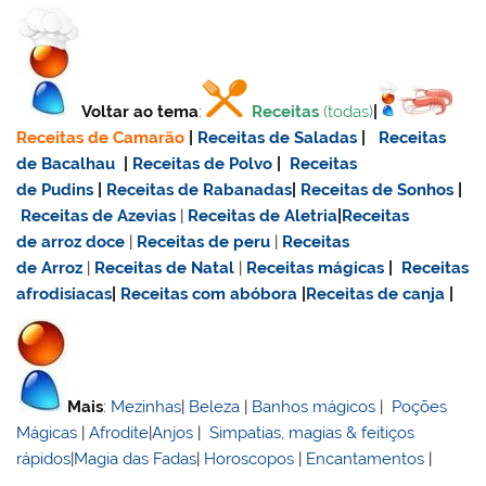
Voltar ao tema
:
Receitas
(todas)
|
Receitas de Camarão
|
Receitas de Saladas
|
Receitas
de Bacalhau
|
Receitas de Polvo
|
Receitas
de Pudins
|
Receitas de Rabanadas
|
Receitas de Sonhos
|
Receitas de Azevias
|
Receitas de Aletria
|
Receitas
de
arroz doce
|
Receitas de
peru
|
Receitas
de Arroz
|
Receitas de Natal
|
Receitas mágicas
|
Receitas
afrodisiacas
|
Receitas com abóbora
|
Receitas de canja
|
Mais
:
Mezinhas
|
Beleza
|
Banhos mágicos
|
Poções
Mágicas
|
Afrodite
|
Anjos
|
Simpatias, magias & feitiços
rápidos
|
Magia das Fadas
|
Horoscopos
|
Encantamentos
|