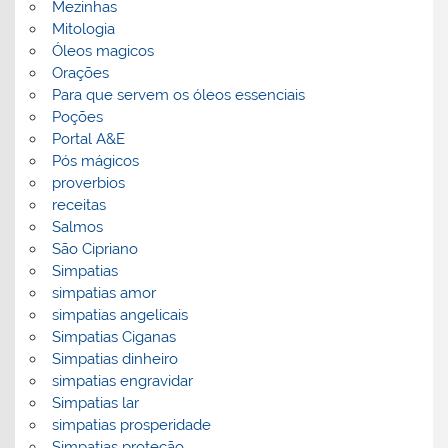
Mezinhas
Mitologia
Óleos magicos
Orações
Para que servem os óleos essenciais
Poções
Portal A&E
Pós mágicos
proverbios
receitas
Salmos
São Cipriano
Simpatias
simpatias amor
simpatias angelicais
Simpatias Ciganas
Simpatias dinheiro
simpatias engravidar
Simpatias lar
simpatias prosperidade
Simpatias proteção