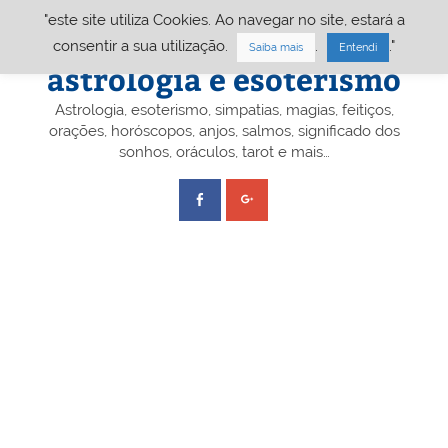
Skip
"este site utiliza Cookies. Ao navegar no site, estará a
to
content
Portal A&E – Portal
consentir a sua utilização.
.
."
Saiba mais
Entendi
astrologia e esoterismo
Astrologia, esoterismo, simpatias, magias, feitiços,
orações, horóscopos, anjos, salmos, significado dos
sonhos, oráculos, tarot e mais…