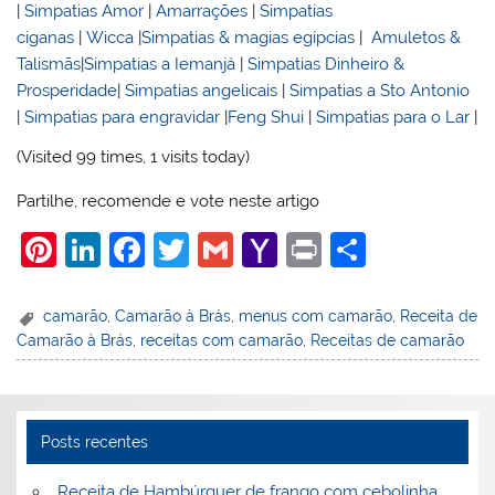
|
Simpatias Amor
|
Amarrações
|
Simpatias
ciganas
|
Wicca
|
Simpatias & magias egípcias
|
Amuletos &
Talismãs
|
Simpatias a Iemanjá
|
Simpatias Dinheiro &
Prosperidade
|
Simpatias angelicais
|
Simpatias a Sto Antonio
|
Simpatias para engravidar
|
Feng Shui
|
Simpatias para o Lar
|
(Visited 99 times, 1 visits today)
Partilhe, recomende e vote neste artigo
Pi
Li
F
T
G
Y
Pr
S
nt
n
a
w
m
a
in
h
er
k
c
itt
ai
h
t
ar
camarão
,
Camarão à Brás
,
menus com camarão
,
Receita de
Camarão à Brás
,
receitas com camarão
,
Receitas de camarão
e
e
e
er
l
o
e
st
dI
b
o
n
o
M
Posts recentes
o
ai
Receita de Hambúrguer de frango com cebolinha