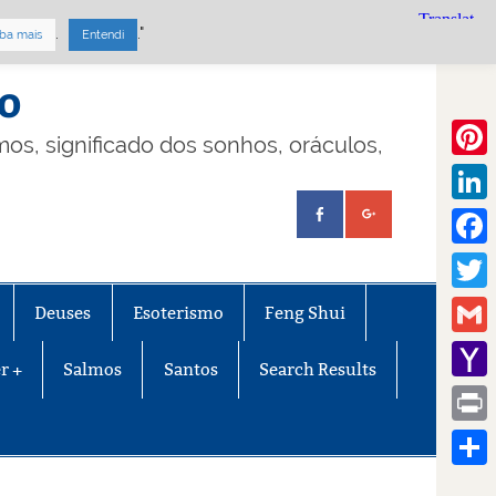
.
."
ba mais
Entendi
mo
lmos, significado dos sonhos, oráculos,
Pinte
Linke
Face
Twitt
Deuses
Esoterismo
Feng Shui
Gmail
r +
Salmos
Santos
Search Results
Yaho
Mail
Print
Share