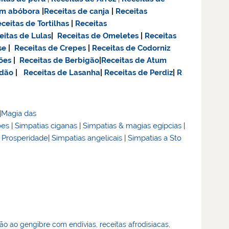
om abóbora
|
Receitas de canja
|
Receitas
ceitas de Tortilhas
|
Receitas
eitas de Lulas
|
Receitas de Omeletes
|
Receitas
se
|
Receitas de Crepes
|
Receitas de Codorniz
ões
|
Receitas de Berbigão
|
Receitas de Atum
adão
|
Receitas de Lasanha
|
Receitas de Perdiz
|
R
|
Magia das
ões
|
Simpatias ciganas
|
Simpatias & magias egípcias
|
& Prosperidade
|
Simpatias angelicais
|
Simpatias a Sto
ão ao gengibre com endívias
,
receitas afrodisiacas
,