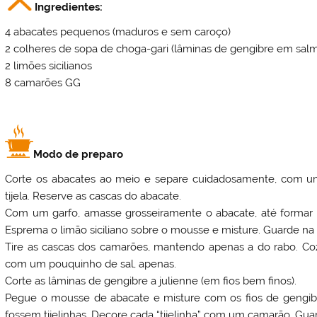
Ingredientes:
4 abacates pequenos (maduros e sem caroço)
2 colheres de sopa de choga-gari (lâminas de gengibre em sal
2 limões sicilianos
8 camarões GG
Modo de preparo
Corte os abacates ao meio e separe cuidadosamente, com u
tijela. Reserve as cascas do abacate.
Com um garfo, amasse grosseiramente o abacate, até formar
Esprema o limão siciliano sobre o mousse e misture. Guarde na 
Tire as cascas dos camarões, mantendo apenas a do rabo. Co
com um pouquinho de sal, apenas.
Corte as lâminas de gengibre a julienne (em fios bem finos).
Pegue o mousse de abacate e misture com os fios de gengib
fossem tijelinhas. Decore cada “tijelinha” com um camarão. Gua