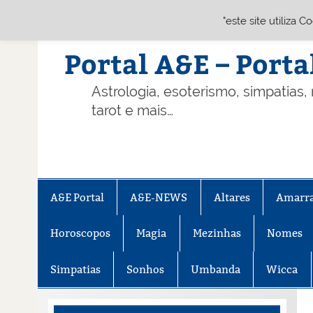
"este site utiliza 
Skip
to
content
Portal A&E – Porta
Astrologia, esoterismo, simpatias,
tarot e mais…
A&E Portal
A&E-NEWS
Altares
Amarr
Horoscopos
Magia
Mezinhas
Nomes
Simpatias
Sonhos
Umbanda
Wicca