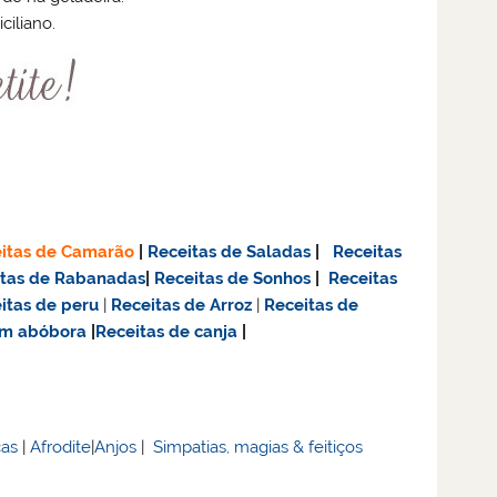
ciliano.
itas de Camarão
|
Receitas de Saladas
|
Receitas
itas de Rabanadas
|
Receitas de Sonhos
|
Receitas
itas de
peru
|
Receitas de Arroz
|
Receitas de
om abóbora
|
Receitas de canja
|
cas
|
Afrodite
|
Anjos
|
Simpatias, magias & feitiços