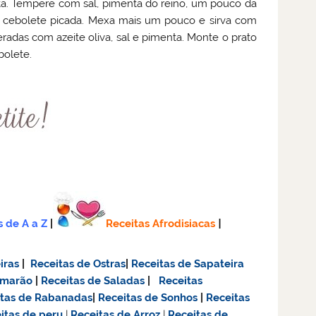
a. Tempere com sal, pimenta do reino, um pouco da
 a cebolete picada. Mexa mais um pouco e sirva com
radas com azeite oliva, sal e pimenta. Monte o prato
bolete.
s de A a Z
|
Receitas Afrodisiacas
|
iras
|
Receitas de Ostras
|
Receitas de Sapateira
amarão
|
Receitas de Saladas
|
Receitas
itas de Rabanadas
|
Receitas de Sonhos
|
Receitas
itas de
peru
|
Receitas de Arroz
|
Receitas de