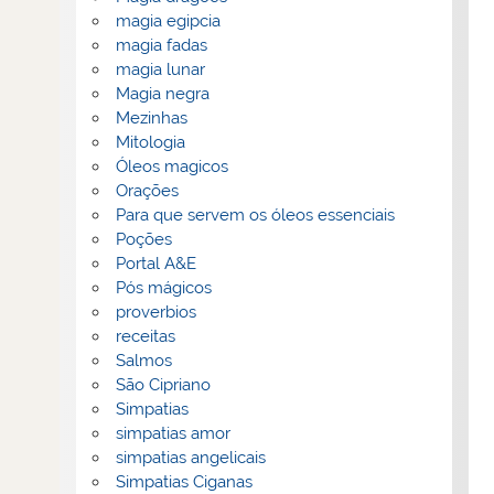
magia egipcia
magia fadas
magia lunar
Magia negra
Mezinhas
Mitologia
Óleos magicos
Orações
Para que servem os óleos essenciais
Poções
Portal A&E
Pós mágicos
proverbios
receitas
Salmos
São Cipriano
Simpatias
simpatias amor
simpatias angelicais
Simpatias Ciganas