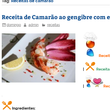
Tag:
Receitas de camarão
Receita de Camarão ao gengibre com e
domingo
admin
receitas
Recei
|
Receita
|
Rec
.
Ingredientes: