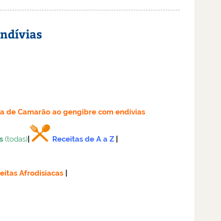
ndívias
ta
de Camarão ao gengibre com endívias
s
(todas)
|
Receitas de A a Z
|
eitas Afrodisiacas
|