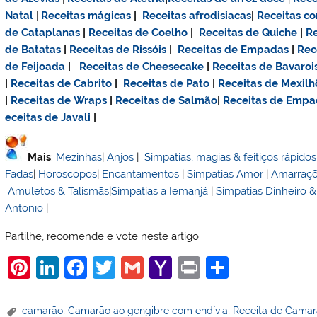
Natal
|
Receitas mágicas
|
Receitas afrodisiacas
|
Receitas c
de Cataplanas
|
Receitas de Coelho
|
Receitas de Quiche
|
Re
de Batatas
|
Receitas de Rissóis
|
Receitas de Empadas
|
Rec
de Feijoada
|
Receitas de Cheesecake
|
Receitas de Bavaroi
|
Receitas de Cabrito
|
Receitas de Pato
|
Receitas de Mexilh
|
Receitas de Wraps
|
Receitas de Salmão
|
Receitas de Emp
eceitas de Javali
|
Mais
:
Mezinhas
|
Anjos
|
Simpatias, magias & feitiços rápidos
Fadas
|
Horoscopos
|
Encantamentos
|
Simpatias Amor
|
Amarraç
Amuletos & Talismãs
|
Simpatias a Iemanjá
|
Simpatias Dinheiro 
Antonio
|
Partilhe, recomende e vote neste artigo
Pi
Li
F
T
G
Y
Pr
S
nt
n
a
w
m
a
in
h
er
k
c
itt
ai
h
t
ar
camarão
,
Camarão ao gengibre com endívia
,
Receita de Camar