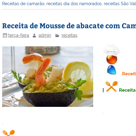
Receitas de camarão
,
receitas dia dos namorados
,
receitas São Va
e
e
e
er
l
o
e
st
dI
b
o
Receita de Mousse de abacate com Ca
n
o
M
o
ai
terça-feira
admin
receitas
k
l
Recei
|
Receita
.
.