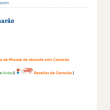
lentim
marão
ta
de Mousse de abacate com Camarão
s
(todas)
|
Receitas de Camarão
|