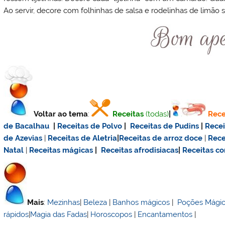
Ao servir, decore com folhinhas de salsa e rodelinhas de limão si
Voltar ao tema
:
Receitas
(todas)
|
Rece
de Bacalhau
|
Receitas de Polvo
|
Receitas de Pudins
|
Rece
de Azevias
|
Receitas de Aletria
|
Receitas de
arroz doce
|
Rece
Natal
|
Receitas mágicas
|
Receitas afrodisiacas
|
Receitas c
Mais
:
Mezinhas
|
Beleza
|
Banhos mágicos
|
Poções Mági
rápidos
|
Magia das Fadas
|
Horoscopos
|
Encantamentos
|