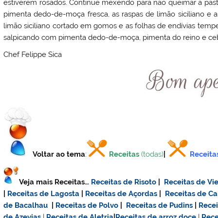
estiverem rosados. Continue mexendo para não queimar a past
pimenta dedo-de-moça fresca, as raspas de limão siciliano e
limão siciliano cortado em gomos e as folhas de endívias tempe
salpicando com pimenta dedo-de-moça, pimenta do reino e ce
Chef Felippe Sica
Voltar ao tema
:
Receitas
(todas)
|
Receita
Veja mais Receitas…
Receitas de Risoto
|
Receitas de Vie
|
Receitas de Lagosta
|
Receitas de Açordas
|
Receitas de C
de Bacalhau
|
Receitas de Polvo
|
Receitas de Pudins
|
Rece
de Azevias
|
Receitas de Aletria
|
Receitas de
arroz doce
|
Rece