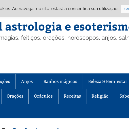
Cookies. Ao navegar no site, estará a consentir a sua utilização.
Sai
l astrologia e esoteris
 magias, feitiços, orações, horóscopos, anjos, sa
ações
Anjos
Banhos mágicos
Beleza & Bem-estar
Orações
Oráculos
Receitas
Religião
Sabe