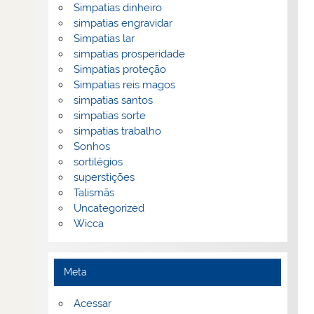
Simpatias dinheiro
simpatias engravidar
Simpatias lar
simpatias prosperidade
Simpatias proteção
Simpatias reis magos
simpatias santos
simpatias sorte
simpatias trabalho
Sonhos
sortilégios
superstições
Talismãs
Uncategorized
Wicca
Meta
Acessar