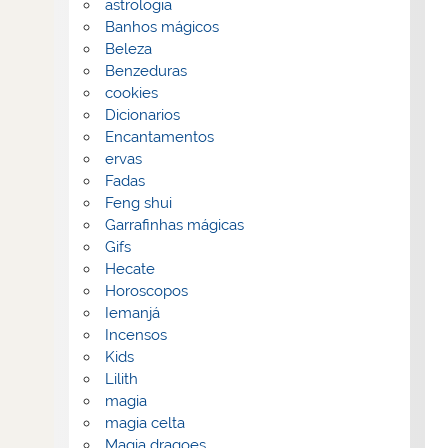
astrologia
Banhos mágicos
Beleza
Benzeduras
cookies
Dicionarios
Encantamentos
ervas
Fadas
Feng shui
Garrafinhas mágicas
Gifs
Hecate
Horoscopos
Iemanjá
Incensos
Kids
Lilith
magia
magia celta
Magia dragoes