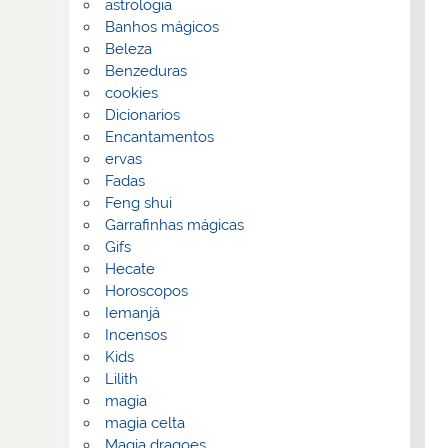
astrologia
Banhos mágicos
Beleza
Benzeduras
cookies
Dicionarios
Encantamentos
ervas
Fadas
Feng shui
Garrafinhas mágicas
Gifs
Hecate
Horoscopos
Iemanjá
Incensos
Kids
Lilith
magia
magia celta
Magia dragoes