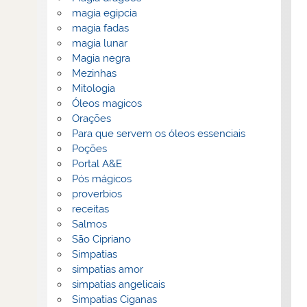
magia egipcia
magia fadas
magia lunar
Magia negra
Mezinhas
Mitologia
Óleos magicos
Orações
Para que servem os óleos essenciais
Poções
Portal A&E
Pós mágicos
proverbios
receitas
Salmos
São Cipriano
Simpatias
simpatias amor
simpatias angelicais
Simpatias Ciganas