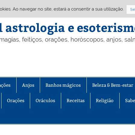
Cookies. Ao navegar no site, estará a consentir a sua utilização.
Sai
l astrologia e esoteris
 magias, feitiços, orações, horóscopos, anjos, sa
ações
Anjos
Banhos mágicos
Beleza & Bem-estar
Orações
Oráculos
Receitas
Religião
Sabe