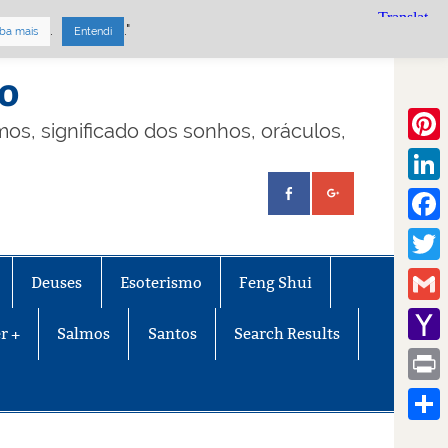
.
."
ba mais
Entendi
mo
lmos, significado dos sonhos, oráculos,
Pinte
Linke
Face
Twitt
Deuses
Esoterismo
Feng Shui
Gmail
r +
Salmos
Santos
Search Results
Yaho
Mail
Print
Share