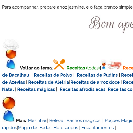
Para acompanhar, prepare arroz jasmine, e o faça branco simple
Voltar ao tema
:
Receitas
(todas)
|
Rece
de Bacalhau
|
Receitas de Polvo
|
Receitas de Pudins
|
Rece
de Azevias
|
Receitas de Aletria
|
Receitas de
arroz doce
|
Rece
Natal
|
Receitas mágicas
|
Receitas afrodisiacas
|
Receitas c
Mais
:
Mezinhas
|
Beleza
|
Banhos mágicos
|
Poções Mági
rápidos
|
Magia das Fadas
|
Horoscopos
|
Encantamentos
|