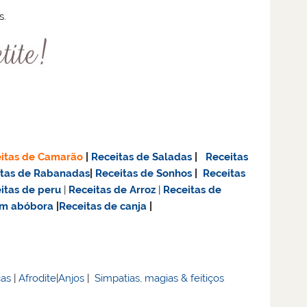
s.
itas de Camarão
|
Receitas de Saladas
|
Receitas
itas de Rabanadas
|
Receitas de Sonhos
|
Receitas
itas de
peru
|
Receitas de Arroz
|
Receitas de
om abóbora
|
Receitas de canja
|
cas
|
Afrodite
|
Anjos
|
Simpatias, magias & feitiços