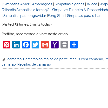
|
Simpatias Amor
|
Amarrações
|
Simpatias ciganas
|
Wicca
|
Simpa
Talismãs
|
Simpatias a Iemanjá
|
Simpatias Dinheiro & Prosperidad
|
Simpatias para engravidar
|
Feng Shui
|
Simpatias para o Lar
|
(Visited 51 times, 1 visits today)
Partilhe, recomende e vote neste artigo
Pi
Li
F
T
G
Y
Pr
S
nt
n
a
w
m
a
in
h
er
k
c
itt
ai
h
t
ar
camarão
,
Camarão ao molho de peixe
,
menus com camarão
,
R
camarão
,
Receitas de camarão
e
e
e
er
l
o
e
st
dI
b
o
n
o
M
o
ai
k
l