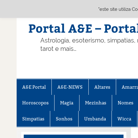
"este site utiliza 
Skip
to
content
Portal A&E – Porta
Astrologia, esoterismo, simpatias,
tarot e mais…
A&E Portal
A&E-NEWS
Altares
Amarr
Horoscopos
Magia
Mezinhas
Nomes
Simpatias
Sonhos
Umbanda
Wicca