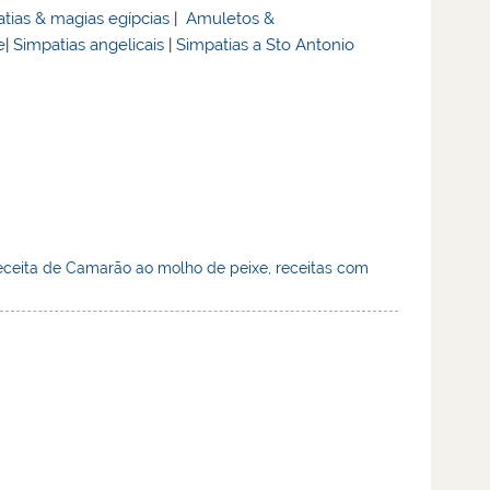
tias & magias egípcias
|
Amuletos &
e
|
Simpatias angelicais
|
Simpatias a Sto Antonio
eceita de Camarão ao molho de peixe
,
receitas com