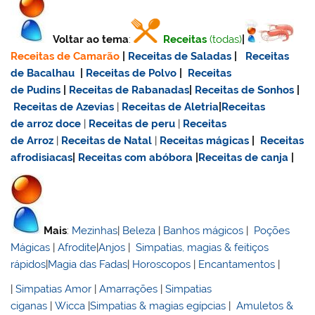
Voltar ao tema
:
Receitas
(todas)
|
Receitas de Camarão
|
Receitas de Saladas
|
Receitas
de Bacalhau
|
Receitas de Polvo
|
Receitas
de Pudins
|
Receitas de Rabanadas
|
Receitas de Sonhos
|
Receitas de Azevias
|
Receitas de Aletria
|
Receitas
de
arroz doce
|
Receitas de
peru
|
Receitas
de Arroz
|
Receitas de Natal
|
Receitas mágicas
|
Receitas
afrodisiacas
|
Receitas com abóbora
|
Receitas de canja
|
Mais
:
Mezinhas
|
Beleza
|
Banhos mágicos
|
Poções
Mágicas
|
Afrodite
|
Anjos
|
Simpatias, magias & feitiços
rápidos
|
Magia das Fadas
|
Horoscopos
|
Encantamentos
|
|
Simpatias Amor
|
Amarrações
|
Simpatias
ciganas
|
Wicca
|
Simpatias & magias egípcias
|
Amuletos &