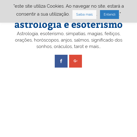
Skip
"este site utiliza Cookies. Ao navegar no site, estará a
to
content
Portal A&E – Portal
consentir a sua utilização.
.
."
Saiba mais
Entendi
astrologia e esoterismo
Astrologia, esoterismo, simpatias, magias, feitiços,
orações, horóscopos, anjos, salmos, significado dos
sonhos, oráculos, tarot e mais…