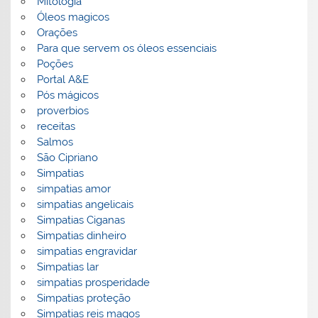
Mitologia
Óleos magicos
Orações
Para que servem os óleos essenciais
Poções
Portal A&E
Pós mágicos
proverbios
receitas
Salmos
São Cipriano
Simpatias
simpatias amor
simpatias angelicais
Simpatias Ciganas
Simpatias dinheiro
simpatias engravidar
Simpatias lar
simpatias prosperidade
Simpatias proteção
Simpatias reis magos