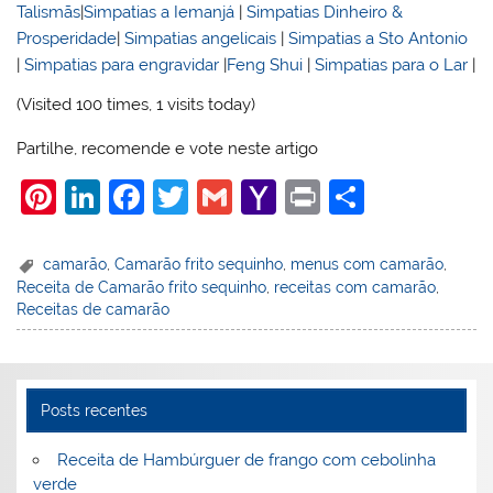
Talismãs
|
Simpatias a Iemanjá
|
Simpatias Dinheiro &
Prosperidade
|
Simpatias angelicais
|
Simpatias a Sto Antonio
|
Simpatias para engravidar
|
Feng Shui
|
Simpatias para o Lar
|
(Visited 100 times, 1 visits today)
Partilhe, recomende e vote neste artigo
Pi
Li
F
T
G
Y
Pr
S
nt
n
a
w
m
a
in
h
er
k
c
itt
ai
h
t
ar
camarão
,
Camarão frito sequinho
,
menus com camarão
,
Receita de Camarão frito sequinho
,
receitas com camarão
,
e
e
e
er
l
o
e
Receitas de camarão
st
dI
b
o
n
o
M
o
ai
Posts recentes
k
l
Receita de Hambúrguer de frango com cebolinha
verde