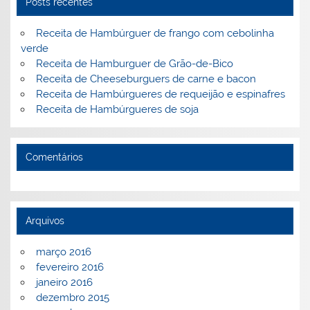
o
ai
Posts recentes
k
l
Receita de Hambúrguer de frango com cebolinha
verde
Receita de Hamburguer de Grão-de-Bico
Receita de Cheeseburguers de carne e bacon
Receita de Hambúrgueres de requeijão e espinafres
Receita de Hambúrgueres de soja
Comentários
Arquivos
março 2016
fevereiro 2016
janeiro 2016
dezembro 2015