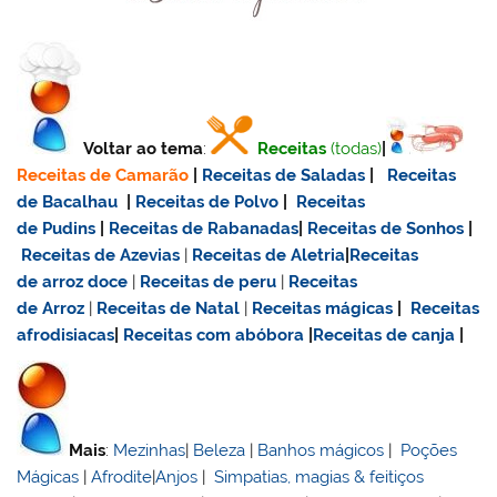
Voltar ao tema
:
Receitas
(todas)
|
Receitas de Camarão
|
Receitas de Saladas
|
Receitas
de Bacalhau
|
Receitas de Polvo
|
Receitas
de Pudins
|
Receitas de Rabanadas
|
Receitas de Sonhos
|
Receitas de Azevias
|
Receitas de Aletria
|
Receitas
de
arroz doce
|
Receitas de
peru
|
Receitas
de Arroz
|
Receitas de Natal
|
Receitas mágicas
|
Receitas
afrodisiacas
|
Receitas com abóbora
|
Receitas de canja
|
Mais
:
Mezinhas
|
Beleza
|
Banhos mágicos
|
Poções
Mágicas
|
Afrodite
|
Anjos
|
Simpatias, magias & feitiços