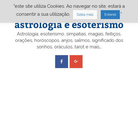
Skip
"este site utiliza Cookies. Ao navegar no site, estará a
to
content
Portal A&E – Portal
consentir a sua utilização.
.
."
Saiba mais
Entendi
astrologia e esoterismo
Astrologia, esoterismo, simpatias, magias, feitiços,
orações, horóscopos, anjos, salmos, significado dos
sonhos, oráculos, tarot e mais…