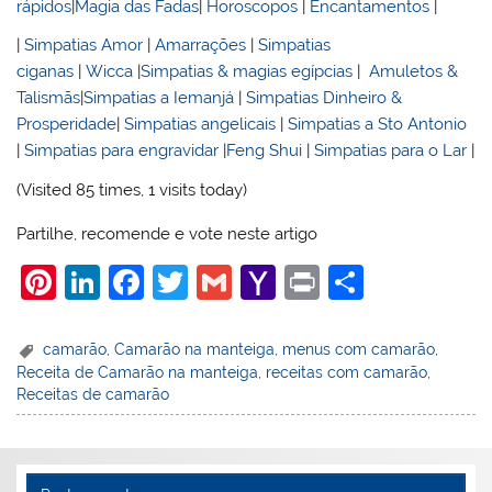
rápidos
|
Magia das Fadas
|
Horoscopos
|
Encantamentos
|
|
Simpatias Amor
|
Amarrações
|
Simpatias
ciganas
|
Wicca
|
Simpatias & magias egípcias
|
Amuletos &
Talismãs
|
Simpatias a Iemanjá
|
Simpatias Dinheiro &
Prosperidade
|
Simpatias angelicais
|
Simpatias a Sto Antonio
|
Simpatias para engravidar
|
Feng Shui
|
Simpatias para o Lar
|
(Visited 85 times, 1 visits today)
Partilhe, recomende e vote neste artigo
Pi
Li
F
T
G
Y
Pr
S
nt
n
a
w
m
a
in
h
er
k
c
itt
ai
h
t
ar
camarão
,
Camarão na manteiga
,
menus com camarão
,
Receita de Camarão na manteiga
,
receitas com camarão
,
e
e
e
er
l
o
e
Receitas de camarão
st
dI
b
o
n
o
M