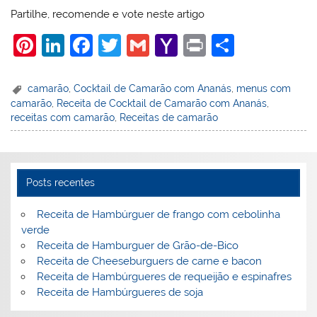
Partilhe, recomende e vote neste artigo
Pi
Li
F
T
G
Y
Pr
S
nt
n
a
w
m
a
in
h
er
k
c
itt
ai
h
t
ar
camarão
,
Cocktail de Camarão com Ananás
,
menus com
camarão
,
Receita de Cocktail de Camarão com Ananás
,
e
e
e
er
l
o
e
receitas com camarão
,
Receitas de camarão
st
dI
b
o
n
o
M
o
ai
Posts recentes
k
l
Receita de Hambúrguer de frango com cebolinha
verde
Receita de Hamburguer de Grão-de-Bico
Receita de Cheeseburguers de carne e bacon
Receita de Hambúrgueres de requeijão e espinafres
Receita de Hambúrgueres de soja