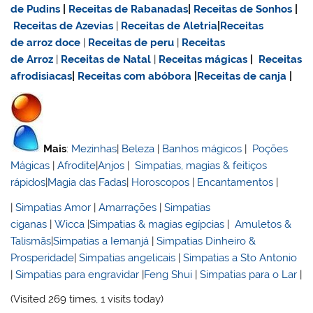
de Pudins
|
Receitas de Rabanadas
|
Receitas de Sonhos
|
Receitas de Azevias
|
Receitas de Aletria
|
Receitas
de
arroz doce
|
Receitas de
peru
|
Receitas
de Arroz
|
Receitas de Natal
|
Receitas mágicas
|
Receitas
afrodisiacas
|
Receitas com abóbora
|
Receitas de canja
|
Mais
:
Mezinhas
|
Beleza
|
Banhos mágicos
|
Poções
Mágicas
|
Afrodite
|
Anjos
|
Simpatias, magias & feitiços
rápidos
|
Magia das Fadas
|
Horoscopos
|
Encantamentos
|
|
Simpatias Amor
|
Amarrações
|
Simpatias
ciganas
|
Wicca
|
Simpatias & magias egípcias
|
Amuletos &
Talismãs
|
Simpatias a Iemanjá
|
Simpatias Dinheiro &
Prosperidade
|
Simpatias angelicais
|
Simpatias a Sto Antonio
|
Simpatias para engravidar
|
Feng Shui
|
Simpatias para o Lar
|
(Visited 269 times, 1 visits today)