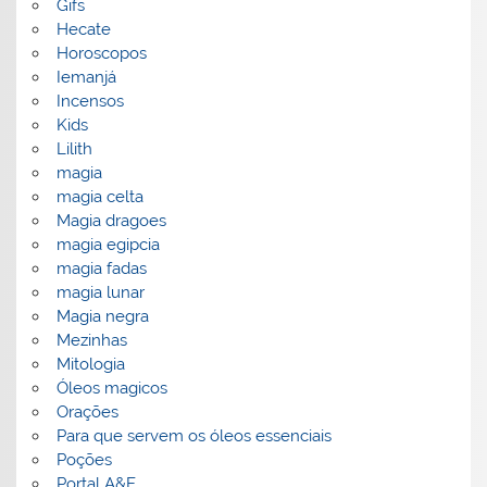
Gifs
Hecate
Horoscopos
Iemanjá
Incensos
Kids
Lilith
magia
magia celta
Magia dragoes
magia egipcia
magia fadas
magia lunar
Magia negra
Mezinhas
Mitologia
Óleos magicos
Orações
Para que servem os óleos essenciais
Poções
Portal A&E