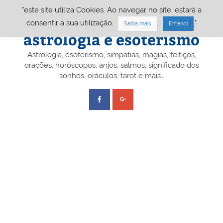
Skip
"este site utiliza Cookies. Ao navegar no site, estará a
to
content
Portal A&E – Portal
consentir a sua utilização.
.
."
Saiba mais
Entendi
astrologia e esoterismo
Astrologia, esoterismo, simpatias, magias, feitiços,
orações, horóscopos, anjos, salmos, significado dos
sonhos, oráculos, tarot e mais…