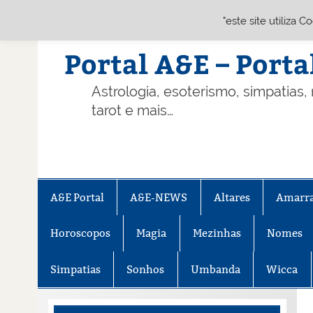
"este site utiliza 
Skip
to
content
Portal A&E – Porta
Astrologia, esoterismo, simpatias,
tarot e mais…
A&E Portal
A&E-NEWS
Altares
Amarr
Horoscopos
Magia
Mezinhas
Nomes
Simpatias
Sonhos
Umbanda
Wicca