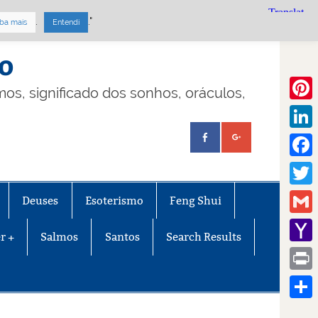
.
."
ba mais
Entendi
mo
lmos, significado dos sonhos, oráculos,
Pinte
Linke
Face
Twitt
Deuses
Esoterismo
Feng Shui
Gmail
r +
Salmos
Santos
Search Results
Yaho
Mail
Print
Share