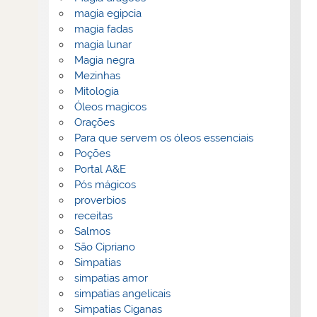
magia egipcia
magia fadas
magia lunar
Magia negra
Mezinhas
Mitologia
Óleos magicos
Orações
Para que servem os óleos essenciais
Poções
Portal A&E
Pós mágicos
proverbios
receitas
Salmos
São Cipriano
Simpatias
simpatias amor
simpatias angelicais
Simpatias Ciganas