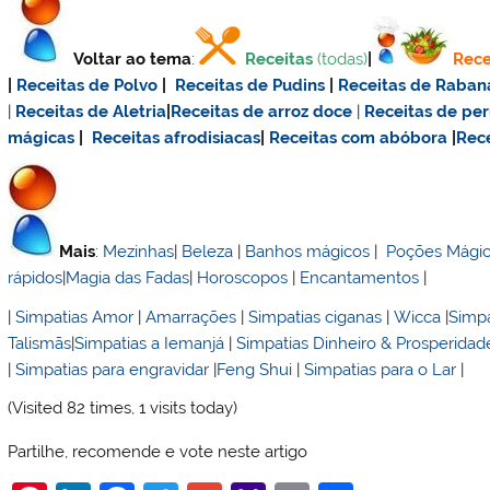
Voltar ao tema
:
Receitas
(todas)
|
Rece
|
Receitas de Polvo
|
Receitas de Pudins
|
Receitas de Raban
|
Receitas de Aletria
|
Receitas de
arroz doce
|
Receitas de
per
mágicas
|
Receitas afrodisiacas
|
Receitas com abóbora
|
Rece
Mais
:
Mezinhas
|
Beleza
|
Banhos mágicos
|
Poções Mági
rápidos
|
Magia das Fadas
|
Horoscopos
|
Encantamentos
|
|
Simpatias Amor
|
Amarrações
|
Simpatias ciganas
|
Wicca
|
Simpa
Talismãs
|
Simpatias a Iemanjá
|
Simpatias Dinheiro & Prosperidad
|
Simpatias para engravidar
|
Feng Shui
|
Simpatias para o Lar
|
(Visited 82 times, 1 visits today)
Partilhe, recomende e vote neste artigo