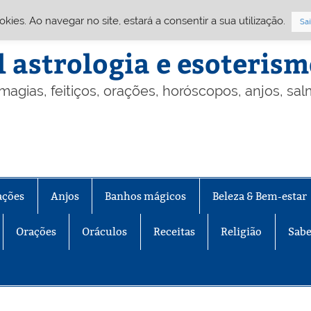
Cookies. Ao navegar no site, estará a consentir a sua utilização.
Sai
l astrologia e esoteris
 magias, feitiços, orações, horóscopos, anjos, sa
ações
Anjos
Banhos mágicos
Beleza & Bem-estar
Orações
Oráculos
Receitas
Religião
Sabe