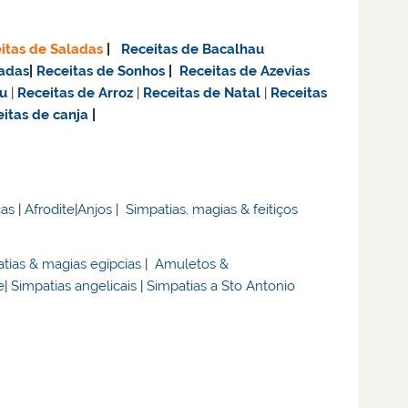
itas de Saladas
|
Receitas de Bacalhau
adas
|
Receitas de Sonhos
|
Receitas de Azevias
u
|
Receitas de Arroz
|
Receitas de Natal
|
Receitas
itas de canja
|
cas
|
Afrodite
|
Anjos
|
Simpatias, magias & feitiços
tias & magias egípcias
|
Amuletos &
e
|
Simpatias angelicais
|
Simpatias a Sto Antonio