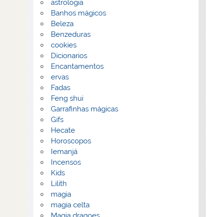
astrologia
Banhos mágicos
Beleza
Benzeduras
cookies
Dicionarios
Encantamentos
ervas
Fadas
Feng shui
Garrafinhas mágicas
Gifs
Hecate
Horoscopos
Iemanjá
Incensos
Kids
Lilith
magia
magia celta
Magia dragoes