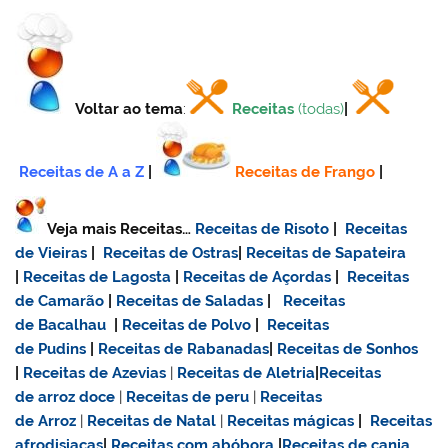
Voltar ao tema
:
Receitas
(todas)
|
Receitas de A a Z
|
Receitas de Frango
|
Veja mais Receitas…
Receitas de Risoto
|
Receitas
de Vieiras
|
Receitas de Ostras
|
Receitas de Sapateira
|
Receitas de Lagosta
|
Receitas de Açordas
|
Receitas
de Camarão
|
Receitas de Saladas
|
Receitas
de Bacalhau
|
Receitas de Polvo
|
Receitas
de Pudins
|
Receitas de Rabanadas
|
Receitas de Sonhos
|
Receitas de Azevias
|
Receitas de Aletria
|
Receitas
de
arroz doce
|
Receitas de
peru
|
Receitas
de Arroz
|
Receitas de Natal
|
Receitas mágicas
|
Receitas
afrodisiacas
|
Receitas com abóbora
|
Receitas de canja