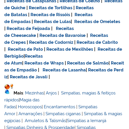
|
Receitas de Cataplanas
|
Receitas de Coelho
|
Receitas
de Quiche
|
Receitas de Tortilhas
|
Receitas
de Batatas
|
Receitas de Rissóis
|
Receitas
de Empadas
|
Receitas de Lulas
|
Receitas de Omeletes
|
Receitas de Feijoada
|
Receitas
de Cheesecake
|
Receitas de Bavaroise
|
Receitas
de Crepes
|
Receitas de Codorniz
|
Receitas de Cabrito
|
Receitas de Pato
|
Receitas de Mexilhões
|
Receitas de
Berbigão
|
Receitas
de Atum
|
Receitas de Wraps
|
Receitas de Salmão
|
Receit
as de Empadão
|
Receitas de Lasanha
|
Receitas de Perd
iz
|
Receitas de Javali
|
Mais
:
Mezinhas
|
Anjos
|
Simpatias, magias & feitiços
rápidos
|
Magia das
Fadas
|
Horoscopos
|
Encantamentos
|
Simpatias
Amor
|
Amarrações
|
Simpatias ciganas
|
Simpatias & magias
egípcias
|
Amuletos & Talismãs
|
Simpatias a Iemanjá
|
Simpatias Dinheiro & Prosperidade
|
Simpatias