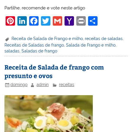
Partilhe, recomende e vote neste artigo
Pi
Li
F
T
G
Y
Pr
S
nt
n
a
w
m
a
in
h
er
k
c
itt
ai
h
t
ar
Receita de Salada de Frango e milho
,
receitas de saladas
,
Receitas de Saladas de frango
,
Salada de Frango e milho
,
e
e
e
er
l
o
e
saladas
,
Saladas de frango
st
dI
b
o
n
o
M
Receita de Salada de frango com
presunto e ovos
o
ai
k
l
domingo
admin
receitas