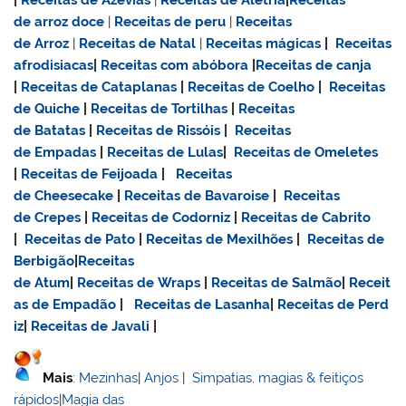
|
Receitas de Azevias
|
Receitas de Aletria
|
Receitas
de
arroz doce
|
Receitas de
peru
|
Receitas
de Arroz
|
Receitas de Natal
|
Receitas mágicas
|
Receitas
afrodisiacas
|
Receitas com abóbora
|
Receitas de canja
|
Receitas de Cataplanas
|
Receitas de Coelho
|
Receitas
de Quiche
|
Receitas de Tortilhas
|
Receitas
de Batatas
|
Receitas de Rissóis
|
Receitas
de Empadas
|
Receitas de Lulas
|
Receitas de Omeletes
|
Receitas de Feijoada
|
Receitas
de Cheesecake
|
Receitas de Bavaroise
|
Receitas
de Crepes
|
Receitas de Codorniz
|
Receitas de Cabrito
|
Receitas de Pato
|
Receitas de Mexilhões
|
Receitas de
Berbigão
|
Receitas
de Atum
|
Receitas de Wraps
|
Receitas de Salmão
|
Receit
as de Empadão
|
Receitas de Lasanha
|
Receitas de Perd
iz
|
Receitas de Javali
|
Mais
:
Mezinhas
|
Anjos
|
Simpatias, magias & feitiços
rápidos
|
Magia das