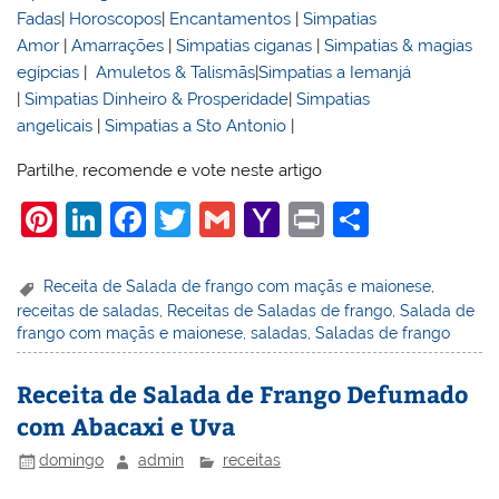
Fadas
|
Horoscopos
|
Encantamentos
|
Simpatias
Amor
|
Amarrações
|
Simpatias ciganas
|
Simpatias & magias
egípcias
|
Amuletos & Talismãs
|
Simpatias a Iemanjá
|
Simpatias Dinheiro & Prosperidade
|
Simpatias
angelicais
|
Simpatias a Sto Antonio
|
Partilhe, recomende e vote neste artigo
Pi
Li
F
T
G
Y
Pr
S
nt
n
a
w
m
a
in
h
er
k
c
itt
ai
h
t
ar
Receita de Salada de frango com maçãs e maionese
,
receitas de saladas
,
Receitas de Saladas de frango
,
Salada de
e
e
e
er
l
o
e
frango com maçãs e maionese
,
saladas
,
Saladas de frango
st
dI
b
o
n
o
M
Receita de Salada de Frango Defumado
com Abacaxi e Uva
o
ai
k
l
domingo
admin
receitas