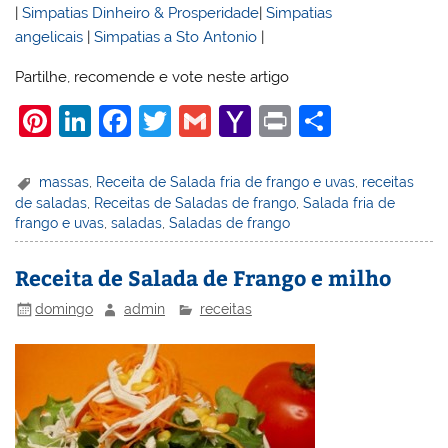
|
Simpatias Dinheiro & Prosperidade
|
Simpatias
angelicais
|
Simpatias a Sto Antonio
|
Partilhe, recomende e vote neste artigo
Pi
Li
F
T
G
Y
Pr
S
nt
n
a
w
m
a
in
h
er
k
c
itt
ai
h
t
ar
massas
,
Receita de Salada fria de frango e uvas
,
receitas
de saladas
,
Receitas de Saladas de frango
,
Salada fria de
e
e
e
er
l
o
e
frango e uvas
,
saladas
,
Saladas de frango
st
dI
b
o
n
o
M
Receita de Salada de Frango e milho
o
ai
domingo
admin
receitas
k
l