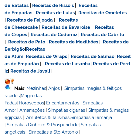
de Batatas
|
Receitas de Rissóis
|
Receitas
de Empadas
|
Receitas de Lulas
|
Receitas de Omeletes
|
Receitas de Feijoada
|
Receitas
de Cheesecake
|
Receitas de Bavaroise
|
Receitas
de Crepes
|
Receitas de Codorniz
|
Receitas de Cabrito
|
Receitas de Pato
|
Receitas de Mexilhões
|
Receitas de
Berbigão
|
Receitas
de Atum
|
Receitas de Wraps
|
Receitas de Salmão
|
Receit
as de Empadão
|
Receitas de Lasanha
|
Receitas de Perd
iz
|
Receitas de Javali
|
Mais
:
Mezinhas
|
Anjos
|
Simpatias, magias & feitiços
rápidos
|
Magia das
Fadas
|
Horoscopos
|
Encantamentos
|
Simpatias
Amor
|
Amarrações
|
Simpatias ciganas
|
Simpatias & magias
egípcias
|
Amuletos & Talismãs
|
Simpatias a Iemanjá
|
Simpatias Dinheiro & Prosperidade
|
Simpatias
angelicais
|
Simpatias a Sto Antonio
|