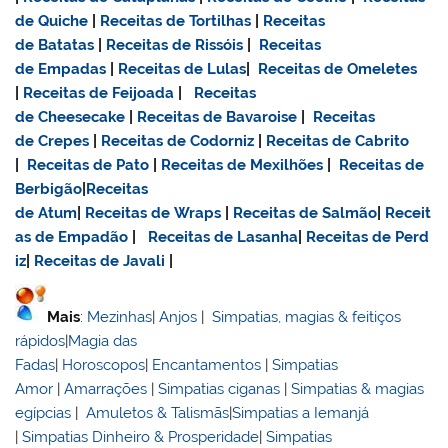
de Quiche
|
Receitas de Tortilhas
|
Receitas
de Batatas
|
Receitas de Rissóis
|
Receitas
de Empadas
|
Receitas de Lulas
|
Receitas de Omeletes
|
Receitas de Feijoada
|
Receitas
de Cheesecake
|
Receitas de Bavaroise
|
Receitas
de Crepes
|
Receitas de Codorniz
|
Receitas de Cabrito
|
Receitas de Pato
|
Receitas de Mexilhões
|
Receitas de
Berbigão
|
Receitas
de Atum
|
Receitas de Wraps
|
Receitas de Salmão
|
Receit
as de Empadão
|
Receitas de Lasanha
|
Receitas de Perd
iz
|
Receitas de Javali
|
Mais
:
Mezinhas
|
Anjos
|
Simpatias, magias & feitiços
rápidos
|
Magia das
Fadas
|
Horoscopos
|
Encantamentos
|
Simpatias
Amor
|
Amarrações
|
Simpatias ciganas
|
Simpatias & magias
egípcias
|
Amuletos & Talismãs
|
Simpatias a Iemanjá
|
Simpatias Dinheiro & Prosperidade
|
Simpatias