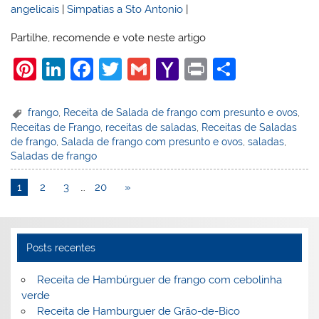
angelicais
|
Simpatias a Sto Antonio
|
Partilhe, recomende e vote neste artigo
Pi
Li
F
T
G
Y
Pr
S
nt
n
a
w
m
a
in
h
er
k
c
itt
ai
h
t
ar
frango
,
Receita de Salada de frango com presunto e ovos
,
Receitas de Frango
,
receitas de saladas
,
Receitas de Saladas
e
e
e
er
l
o
e
de frango
,
Salada de frango com presunto e ovos
,
saladas
,
st
dI
b
o
Saladas de frango
n
o
M
1
2
3
…
20
»
o
ai
k
l
Posts recentes
Receita de Hambúrguer de frango com cebolinha
verde
Receita de Hamburguer de Grão-de-Bico