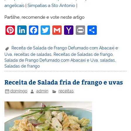
angelicais
|
Simpatias a Sto Antonio
|
Partilhe, recomende e vote neste artigo
Pi
Li
F
T
G
Y
Pr
S
nt
n
a
w
m
a
in
h
er
k
c
itt
ai
h
t
ar
Receita de Salada de Frango Defumado com Abacaxi e
Uva
,
receitas de saladas
,
Receitas de Saladas de frango
,
e
e
e
er
l
o
e
Salada de Frango Defumado com Abacaxi e Uva
,
saladas
,
st
dI
b
o
Saladas de frango
n
o
M
Receita de Salada fria de frango e uvas
o
ai
domingo
admin
receitas
k
l