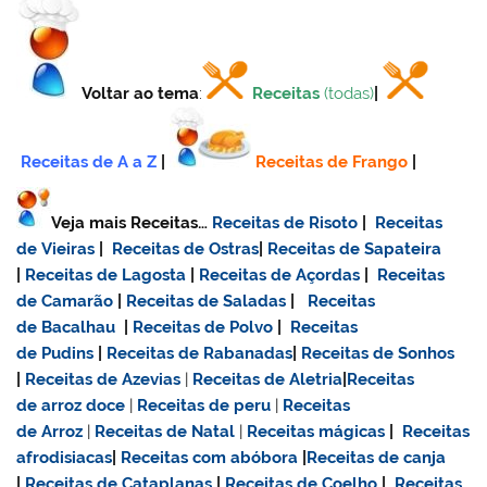
Voltar ao tema
:
Receitas
(todas)
|
Receitas de A a Z
|
Receitas de Frango
|
Veja mais Receitas…
Receitas de Risoto
|
Receitas
de Vieiras
|
Receitas de Ostras
|
Receitas de Sapateira
|
Receitas de Lagosta
|
Receitas de Açordas
|
Receitas
de Camarão
|
Receitas de Saladas
|
Receitas
de Bacalhau
|
Receitas de Polvo
|
Receitas
de Pudins
|
Receitas de Rabanadas
|
Receitas de Sonhos
|
Receitas de Azevias
|
Receitas de Aletria
|
Receitas
de
arroz doce
|
Receitas de
peru
|
Receitas
de Arroz
|
Receitas de Natal
|
Receitas mágicas
|
Receitas
afrodisiacas
|
Receitas com abóbora
|
Receitas de canja
|
Receitas de Cataplanas
|
Receitas de Coelho
|
Receitas