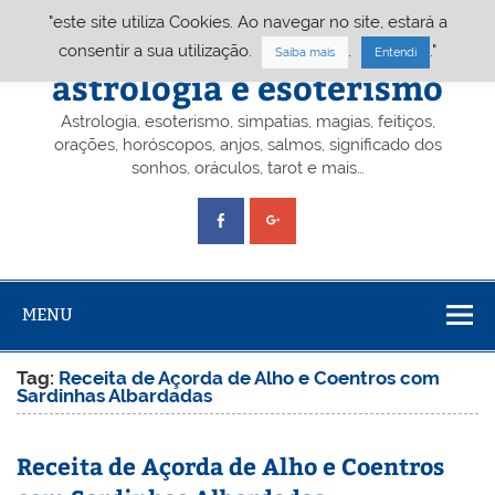
Skip
"este site utiliza Cookies. Ao navegar no site, estará a
to
content
Portal A&E – Portal
consentir a sua utilização.
.
."
Saiba mais
Entendi
astrologia e esoterismo
Astrologia, esoterismo, simpatias, magias, feitiços,
orações, horóscopos, anjos, salmos, significado dos
sonhos, oráculos, tarot e mais…
MENU
Tag:
Receita de Açorda de Alho e Coentros com
Sardinhas Albardadas
Receita de Açorda de Alho e Coentros