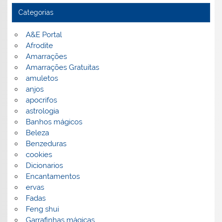
Categorias
A&E Portal
Afrodite
Amarrações
Amarrações Gratuitas
amuletos
anjos
apocrifos
astrologia
Banhos mágicos
Beleza
Benzeduras
cookies
Dicionarios
Encantamentos
ervas
Fadas
Feng shui
Garrafinhas mágicas