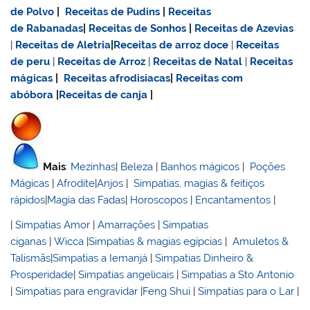
de Polvo
|
Receitas de Pudins
|
Receitas
de Rabanadas
|
Receitas de Sonhos
|
Receitas de Azevias
|
Receitas de Aletria
|
Receitas de
arroz doce
|
Receitas
de
peru
|
Receitas de Arroz
|
Receitas de Natal
|
Receitas
mágicas
|
Receitas afrodisiacas
|
Receitas com
abóbora
|
Receitas de canja
|
Mais
:
Mezinhas
|
Beleza
|
Banhos mágicos
|
Poções
Mágicas
|
Afrodite
|
Anjos
|
Simpatias, magias & feitiços
rápidos
|
Magia das Fadas
|
Horoscopos
|
Encantamentos
|
|
Simpatias Amor
|
Amarrações
|
Simpatias
ciganas
|
Wicca
|
Simpatias & magias egípcias
|
Amuletos &
Talismãs
|
Simpatias a Iemanjá
|
Simpatias Dinheiro &
Prosperidade
|
Simpatias angelicais
|
Simpatias a Sto Antonio
|
Simpatias para engravidar
|
Feng Shui
|
Simpatias para o Lar
|