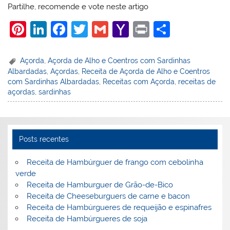
Partilhe, recomende e vote neste artigo
Pi
Li
F
T
G
Y
Pr
S
nt
n
a
w
m
a
in
h
er
k
c
itt
ai
h
t
ar
Açorda
,
Açorda de Alho e Coentros com Sardinhas
Albardadas
,
Açordas
,
Receita de Açorda de Alho e Coentros
e
e
e
er
l
o
e
com Sardinhas Albardadas
,
Receitas com Açorda
,
receitas de
st
dI
b
o
açordas
,
sardinhas
n
o
M
o
ai
k
l
Posts recentes
Receita de Hambúrguer de frango com cebolinha
verde
Receita de Hamburguer de Grão-de-Bico
Receita de Cheeseburguers de carne e bacon
Receita de Hambúrgueres de requeijão e espinafres
Receita de Hambúrgueres de soja