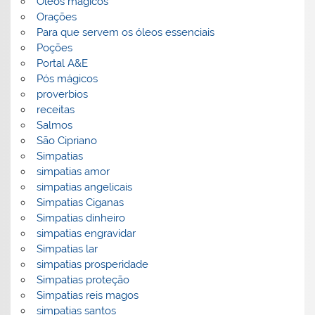
Óleos magicos
Orações
Para que servem os óleos essenciais
Poções
Portal A&E
Pós mágicos
proverbios
receitas
Salmos
São Cipriano
Simpatias
simpatias amor
simpatias angelicais
Simpatias Ciganas
Simpatias dinheiro
simpatias engravidar
Simpatias lar
simpatias prosperidade
Simpatias proteção
Simpatias reis magos
simpatias santos