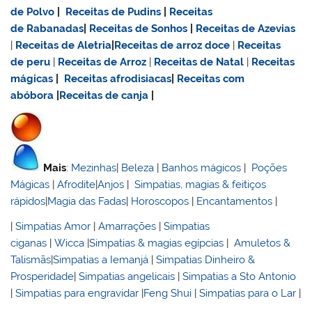
de Polvo
|
Receitas de Pudins
|
Receitas
de Rabanadas
|
Receitas de Sonhos
|
Receitas de Azevias
|
Receitas de Aletria
|
Receitas de
arroz doce
|
Receitas
de
peru
|
Receitas de Arroz
|
Receitas de Natal
|
Receitas
mágicas
|
Receitas afrodisiacas
|
Receitas com
abóbora
|
Receitas de canja
|
Mais
:
Mezinhas
|
Beleza
|
Banhos mágicos
|
Poções
Mágicas
|
Afrodite
|
Anjos
|
Simpatias, magias & feitiços
rápidos
|
Magia das Fadas
|
Horoscopos
|
Encantamentos
|
|
Simpatias Amor
|
Amarrações
|
Simpatias
ciganas
|
Wicca
|
Simpatias & magias egípcias
|
Amuletos &
Talismãs
|
Simpatias a Iemanjá
|
Simpatias Dinheiro &
Prosperidade
|
Simpatias angelicais
|
Simpatias a Sto Antonio
|
Simpatias para engravidar
|
Feng Shui
|
Simpatias para o Lar
|