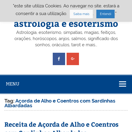
Skip
"este site utiliza Cookies. Ao navegar no site, estará a
to
content
Portal A&E – Portal
consentir a sua utilização.
.
."
Saiba mais
Entendi
astrologia e esoterismo
Astrologia, esoterismo, simpatias, magias, feitiços,
orações, horóscopos, anjos, salmos, significado dos
sonhos, oráculos, tarot e mais…
MENU
Tag:
Açorda de Alho e Coentros com Sardinhas
Albardadas
Receita de Açorda de Alho e Coentros