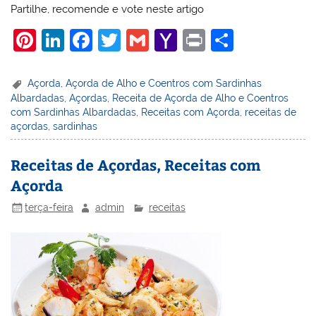
Partilhe, recomende e vote neste artigo
Pi
Li
F
T
G
Y
Pr
S
nt
n
a
w
m
a
in
h
er
k
c
itt
ai
h
t
ar
Açorda
,
Açorda de Alho e Coentros com Sardinhas
Albardadas
,
Açordas
,
Receita de Açorda de Alho e Coentros
e
e
e
er
l
o
e
com Sardinhas Albardadas
,
Receitas com Açorda
,
receitas de
st
dI
b
o
açordas
,
sardinhas
n
o
M
Receitas de Açordas, Receitas com
o
ai
Açorda
k
l
terça-feira
admin
receitas