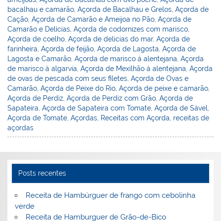
n
o
M
bacalhau e camarão
,
Açorda de Bacalhau e Grelos
,
Açorda de
o
ai
Cação
,
Açorda de Camarão e Ameijoa no Pão
,
Açorda de
Camarão e Delícias
,
Açorda de codornizes com marisco
,
k
l
Açorda de coelho
,
Açorda de delicias do mar
,
Açorda de
farinheira
,
Açorda de feijão
,
Açorda de Lagosta
,
Açorda de
Lagosta e Camarão
,
Açorda de marisco à alentejana
,
Açorda
de marisco à algarvia
,
Açorda de Mexilhão à alentejana
,
Açorda
de ovas de pescada com seus filetes
,
Açorda de Ovas e
Camarão
,
Açorda de Peixe do Rio
,
Açorda de peixe e camarão
,
Açorda de Perdiz
,
Açorda de Perdiz com Grão
,
Açorda de
Sapateira
,
Açorda de Sapateira com Tomate
,
Açorda de Sável
,
Açorda de Tomate
,
Açordas
,
Receitas com Açorda
,
receitas de
açordas
Posts recentes
Receita de Hambúrguer de frango com cebolinha
verde
Receita de Hamburguer de Grão-de-Bico