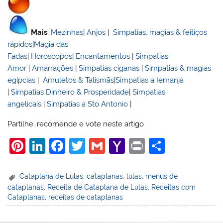
Mais
:
Mezinhas
|
Anjos
|
Simpatias, magias & feitiços
rápidos
|
Magia das
Fadas
|
Horoscopos
|
Encantamentos
|
Simpatias
Amor
|
Amarrações
|
Simpatias ciganas
|
Simpatias & magias
egípcias
|
Amuletos & Talismãs
|
Simpatias a Iemanjá
|
Simpatias Dinheiro & Prosperidade
|
Simpatias
angelicais
|
Simpatias a Sto Antonio
|
Partilhe, recomende e vote neste artigo
Pi
Li
F
T
G
Y
Pr
S
nt
n
a
w
m
a
in
h
er
k
c
itt
ai
h
t
ar
Cataplana de Lulas
,
cataplanas
,
lulas
,
menus de
cataplanas
,
Receita de Cataplana de Lulas
,
Receitas com
e
e
e
er
l
o
e
Cataplanas
,
receitas de cataplanas
st
dI
b
o