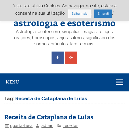
Skip
"este site utiliza Cookies. Ao navegar no site, estará a
to
content
Portal A&E – Portal
consentir a sua utilização.
.
."
Saiba mais
Entendi
astrologia e esoterismo
Astrologia, esoterismo, simpatias, magias, feitiços,
orações, horóscopos, anjos, salmos, significado dos
sonhos, oráculos, tarot e mais…
MENU
Tag:
Receita de Cataplana de Lulas
Receita de Cataplana de Lulas
quarta-feira
admin
receitas