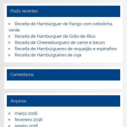
n
o
M
o
ai
Posts recentes
k
l
Receita de Hambúrguer de frango com cebolinha
verde
Receita de Hamburguer de Grão-de-Bico
Receita de Cheeseburguers de carne e bacon
Receita de Hambúrgueres de requeijão e espinafres
Receita de Hambúrgueres de soja
Comentários
Arquivos
março 2016
fevereiro 2016
janeiro 2016