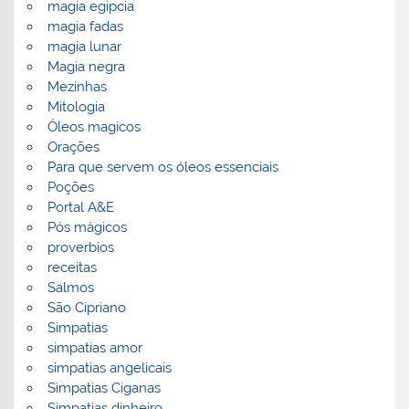
magia egipcia
magia fadas
magia lunar
Magia negra
Mezinhas
Mitologia
Óleos magicos
Orações
Para que servem os óleos essenciais
Poções
Portal A&E
Pós mágicos
proverbios
receitas
Salmos
São Cipriano
Simpatias
simpatias amor
simpatias angelicais
Simpatias Ciganas
Simpatias dinheiro