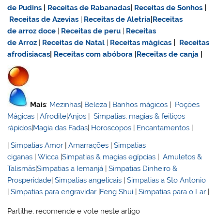
de Pudins
|
Receitas de Rabanadas
|
Receitas de Sonhos
|
Receitas de Azevias
|
Receitas de Aletria
|
Receitas
de
arroz doce
|
Receitas de
peru
|
Receitas
de Arroz
|
Receitas de Natal
|
Receitas mágicas
|
Receitas
afrodisiacas
|
Receitas com abóbora
|
Receitas de canja
|
Mais
:
Mezinhas
|
Beleza
|
Banhos mágicos
|
Poções
Mágicas
|
Afrodite
|
Anjos
|
Simpatias, magias & feitiços
rápidos
|
Magia das Fadas
|
Horoscopos
|
Encantamentos
|
|
Simpatias Amor
|
Amarrações
|
Simpatias
ciganas
|
Wicca
|
Simpatias & magias egípcias
|
Amuletos &
Talismãs
|
Simpatias a Iemanjá
|
Simpatias Dinheiro &
Prosperidade
|
Simpatias angelicais
|
Simpatias a Sto Antonio
|
Simpatias para engravidar
|
Feng Shui
|
Simpatias para o Lar
|
Partilhe, recomende e vote neste artigo