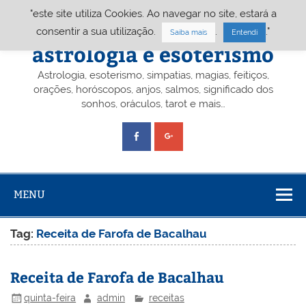
Skip
"este site utiliza Cookies. Ao navegar no site, estará a
to
content
Portal A&E – Portal
consentir a sua utilização.
.
."
Saiba mais
Entendi
astrologia e esoterismo
Astrologia, esoterismo, simpatias, magias, feitiços,
orações, horóscopos, anjos, salmos, significado dos
sonhos, oráculos, tarot e mais…
MENU
Tag:
Receita de Farofa de Bacalhau
Receita de Farofa de Bacalhau
quinta-feira
admin
receitas