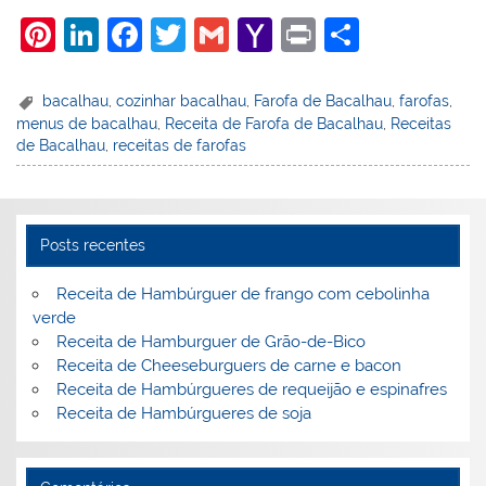
Pi
Li
F
T
G
Y
Pr
S
nt
n
a
w
m
a
in
h
er
k
c
itt
ai
h
t
ar
bacalhau
,
cozinhar bacalhau
,
Farofa de Bacalhau
,
farofas
,
menus de bacalhau
,
Receita de Farofa de Bacalhau
,
Receitas
e
e
e
er
l
o
e
de Bacalhau
,
receitas de farofas
st
dI
b
o
n
o
M
o
ai
Posts recentes
k
l
Receita de Hambúrguer de frango com cebolinha
verde
Receita de Hamburguer de Grão-de-Bico
Receita de Cheeseburguers de carne e bacon
Receita de Hambúrgueres de requeijão e espinafres
Receita de Hambúrgueres de soja