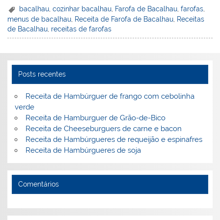
er
k
c
itt
ai
h
t
ar
bacalhau
,
cozinhar bacalhau
,
Farofa de Bacalhau
,
farofas
,
menus de bacalhau
,
Receita de Farofa de Bacalhau
,
Receitas
e
e
e
er
l
o
e
de Bacalhau
,
receitas de farofas
st
dI
b
o
n
o
M
o
ai
Posts recentes
k
l
Receita de Hambúrguer de frango com cebolinha
verde
Receita de Hamburguer de Grão-de-Bico
Receita de Cheeseburguers de carne e bacon
Receita de Hambúrgueres de requeijão e espinafres
Receita de Hambúrgueres de soja
Comentários