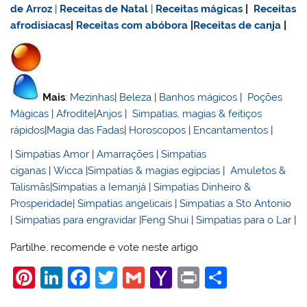
de Arroz
|
Receitas de Natal
|
Receitas mágicas
|
Receitas
afrodisiacas
|
Receitas com abóbora
|
Receitas de canja
|
Mais
:
Mezinhas
|
Beleza
|
Banhos mágicos
|
Poções
Mágicas
|
Afrodite
|
Anjos
|
Simpatias, magias & feitiços
rápidos
|
Magia das Fadas
|
Horoscopos
|
Encantamentos
|
|
Simpatias Amor
|
Amarrações
|
Simpatias
ciganas
|
Wicca
|
Simpatias & magias egípcias
|
Amuletos &
Talismãs
|
Simpatias a Iemanjá
|
Simpatias Dinheiro &
Prosperidade
|
Simpatias angelicais
|
Simpatias a Sto Antonio
|
Simpatias para engravidar
|
Feng Shui
|
Simpatias para o Lar
|
Partilhe, recomende e vote neste artigo
Pi
Li
F
T
G
Y
Pr
S
nt
n
a
w
m
a
in
h