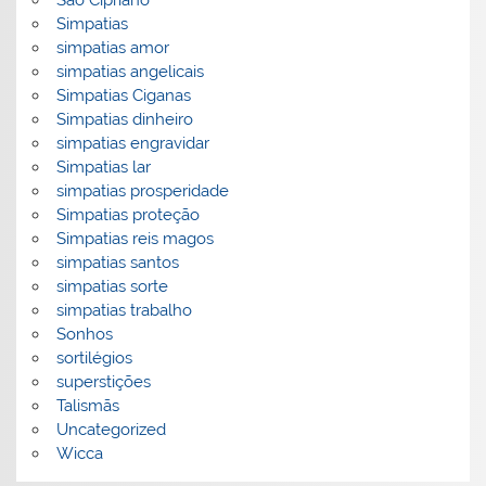
São Cipriano
Simpatias
simpatias amor
simpatias angelicais
Simpatias Ciganas
Simpatias dinheiro
simpatias engravidar
Simpatias lar
simpatias prosperidade
Simpatias proteção
Simpatias reis magos
simpatias santos
simpatias sorte
simpatias trabalho
Sonhos
sortilégios
superstições
Talismãs
Uncategorized
Wicca