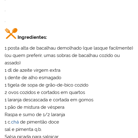
.
.
Ingredientes:
1 posta alta de bacalhau demolhado (que lasque facilmente)
(ou quem preferir, umas sobras de bacalhau cozido ou
assado)
1 dl de azeite virgem extra
1 dente de alho esmagado
1 tigela de sopa de grão-de-bico cozido
2 ovos cozidos e cortados em quartos
1 laranja descascada e cortada em gomos
1 pão de mistura de véspera
Raspa e sumo de 1/2 laranja
1 c.
chá
de pimentão doce
sal e pimenta q.b.
Salsa picada para salpicar