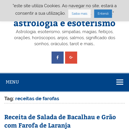
Skip
"este site utiliza Cookies. Ao navegar no site, estará a
to
content
Portal A&E – Portal
consentir a sua utilização.
.
."
Saiba mais
Entendi
astrologia e esoterismo
Astrologia, esoterismo, simpatias, magias, feitiços,
orações, horóscopos, anjos, salmos, significado dos
sonhos, oráculos, tarot e mais…
MENU
Tag:
receitas de farofas
Receita de Salada de Bacalhau e Grão
com Farofa de Laranja