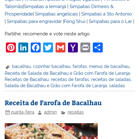
Talismãs
|
Simpatias a Iemanjá
|
Simpatias Dinheiro &
Prosperidade
|
Simpatias angelicais
|
Simpatias a Sto Antonio
|
Simpatias para engravidar
|
Feng Shui
|
Simpatias para o Lar
|
Partilhe, recomende e vote neste artigo
Pi
Li
F
T
G
Y
Pr
S
nt
n
a
w
m
a
in
h
er
k
c
itt
ai
h
t
ar
bacalhau
,
cozinhar bacalhau
,
farofas
,
menus de bacalhau
,
Receita de Salada de Bacalhau e Grão com Farofa de Laranja
,
e
e
e
er
l
o
e
Receitas de Bacalhau
,
receitas de farofas
,
receitas de saladas
,
st
dI
b
o
Salada de Bacalhau e Grão com Farofa de Laranja
,
saladas
n
o
M
Receita de Farofa de Bacalhau
o
ai
quinta-feira
admin
receitas
k
l