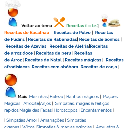
Voltar ao tema
:
Receitas
(todas)
|
Receitas de Bacalhau
|
Receitas de Polvo
|
Receitas
de Pudins
|
Receitas de Rabanadas
|
Receitas de Sonhos
|
Receitas de Azevias
|
Receitas de Aletria
|
Receitas
de
arroz doce
|
Receitas de
peru
|
Receitas
de Arroz
|
Receitas de Natal
|
Receitas mágicas
|
Receitas
afrodisiacas
|
Receitas com abóbora
|
Receitas de canja
|
Mais
:
Mezinhas
|
Beleza
|
Banhos mágicos
|
Poções
Mágicas
|
Afrodite
|
Anjos
|
Simpatias, magias & feitiços
rápidos
|
Magia das Fadas
|
Horoscopos
|
Encantamentos
|
|
Simpatias Amor
|
Amarrações
|
Simpatias
ciganas
|
Wicca
|
Simpatias & magias egípcias
|
Amuletos &